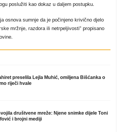
ogu poslužiti kao dokaz u daljem postupku.
ja osnova sumnje da je počinjeno krivično djelo
ske mržnje, razdora ili netrpeljivosti” propisano
ovine.
hiret preselila Lejla Muhić, omiljena Bišćanka o
mo riječi hvale
ojila društvene mreže: Njene snimke dijele Toni
fović i brojni mediji