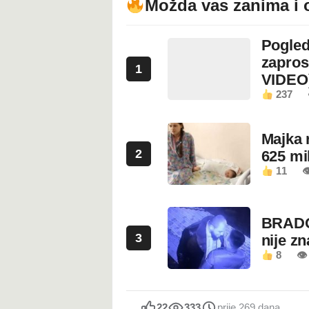
Možda vas zanima i 
Pogled
zapros
1
VIDEO
237
Majka 
2
625 mi
11

BRADO
3
nije z
8
👁 
22
333
prije 269 dana