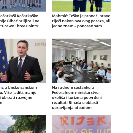
košarkaši Košarkaške
Mahmić: Teško je pronaći prave
je Bihać briljirali na
riječi nakon ovakvog poraza, ali
“Grawe Three Points”
jedno znam – ponosan sam
vić u Unsko-sanskom
Na radnom sastanku u
: Više raditi, manje
Federalnom ministarstvu
 i ubrzati razvojne
okoliša i turizma potvrđeni
e
rezultati Bihaća u oblasti
upravljanja otpadom