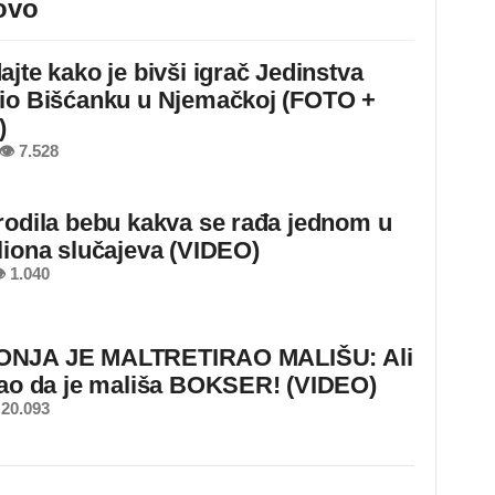
ovo
ajte kako je bivši igrač Jedinstva
io Bišćanku u Njemačkoj (FOTO +
)
👁 7.528
rodila bebu kakva se rađa jednom u
liona slučajeva (VIDEO)
 1.040
NJA JE MALTRETIRAO MALIŠU: Ali
nao da je mališa BOKSER! (VIDEO)
20.093