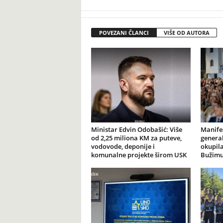
POVEZANI ČLANCI
VIŠE OD AUTORA
Ministar Edvin Odobašić: Više
Manife
od 2,25 miliona KM za puteve,
general
vodovode, deponije i
okupila
komunalne projekte širom USK
Bužim