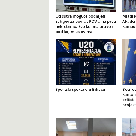
Od sutra moguće podnijeti
Mladi 
zahtjev za povrat PDV-a na prvu
Akademi
nekretninu: Evo ko ima pravo i
kampu 
pod kojim uslovima
Sportski spektakl u Bihaću
Bećiro
kantonu
pričati
projekt