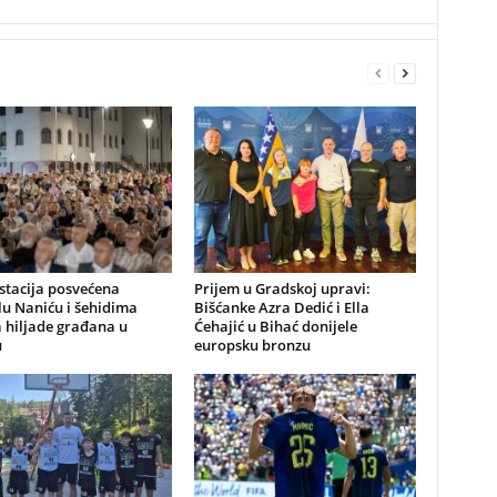
stacija posvećena
Prijem u Gradskoj upravi:
u Naniću i šehidima
Bišćanke Azra Dedić i Ella
 hiljade građana u
Ćehajić u Bihać donijele
u
europsku bronzu