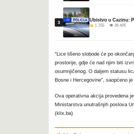
Ubistvo u Cazinu: P
3
1.256 👁 38.405
“Lice lišeno slobode će po okončan
prostorije, gdje će nad njim biti izv
osumnjičenog. O daljem statusu lica
Bosne i Hercegovine”, saopćeno je 
Ova operativna akcija provedena je 
Ministarstva unutrašnjih poslova 
(klix.ba)