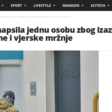
SPORT
LIFESTYLE
MAGAZIN
SCITECH
a jednu osobu zbog izazivanja narodnosne, rasne i vjerske...
apsila jednu osobu zbog izaz
e i vjerske mržnje