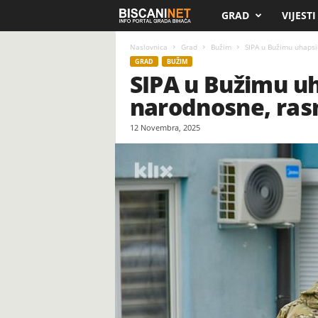
GRAD
VIJESTI
B
i
Naslovnica
Grad
Bužim
SIPA u Bužimu uhapsil
GRAD
BUŽIM
SIPA u Bužimu uh
s
narodnosne, rasn
c
12 Novembra, 2025
a
n
i
.
n
e