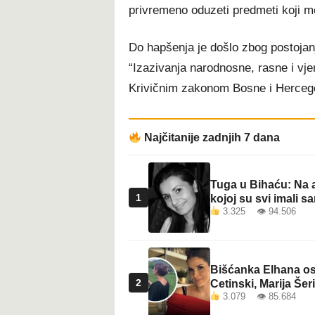
privremeno oduzeti predmeti koji m
Do hapšenja je došlo zbog postojan
“Izazivanja narodnosne, rasne i vjer
Krivičnim zakonom Bosne i Herceg
Najčitanije zadnjih 7 dana
Tuga u Bihaću: Na a
1
kojoj su svi imali sa
3.325 👁 94.506
Bišćanka Elhana osv
2
Cetinski, Marija Šeri
3.079 👁 85.684