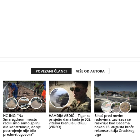
POVEZANI ČLANCI
VIŠE OD AUTORA
HC-ING: “Na
HAMDIJA ABDIĆ – Tigar se
Bihać pred novim
Smaragdnom mostu
prisjetio dana kada je 502.
radovima: završava se
radili smo samo gornji
viteška krenula u Oluju
raskrižje kod Bedema,
dio konstrukcije, donje
(VIDEO)
nakon 15. augusta kreće
postrojenje nije bilo
rekonstrukcija Gradskog
predmet ugovora”
trga