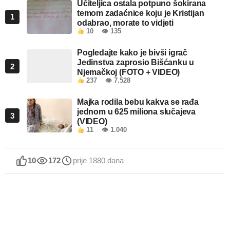
Učiteljica ostala potpuno šokirana
temom zadaćnice koju je Kristijan
1
odabrao, morate to vidjeti
10
👁 135
Pogledajte kako je bivši igrač
Jedinstva zaprosio Bišćanku u
2
Njemačkoj (FOTO + VIDEO)
237
👁 7.528
Majka rodila bebu kakva se rađa
jednom u 625 miliona slučajeva
3
(VIDEO)
11
👁 1.040
10
172
prije 1880 dana