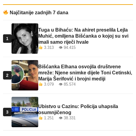
Najčitanije zadnjih 7 dana
Tuga u Bihaću: Na ahiret preselila Lejla
Muhić, omiljena Bišćanka o kojoj su svi
1
imali samo riječi hvale
3.313 👁 94.415
Bišćanka Elhana osvojila društvene
mreže: Njene snimke dijele Toni Cetinski,
2
Marija Šerifović i brojni mediji
3.079 👁 85.574
Ubistvo u Cazinu: Policija uhapsila
3
osumnjičenog
1.251 👁 38.331