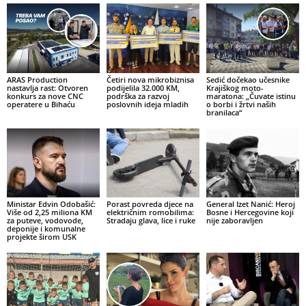
ARAS Production
Četiri nova mikrobiznisa
Sedić dočekao učesnike
nastavlja rast: Otvoren
podijelila 32.000 KM,
Krajiškog moto-
konkurs za nove CNC
podrška za razvoj
maratona: „Čuvate istinu
operatere u Bihaću
poslovnih ideja mladih
o borbi i žrtvi naših
branilaca“
Ministar Edvin Odobašić:
Porast povreda djece na
General Izet Nanić: Heroj
Više od 2,25 miliona KM
električnim romobilima:
Bosne i Hercegovine koji
za puteve, vodovode,
Stradaju glava, lice i ruke
nije zaboravljen
deponije i komunalne
projekte širom USK