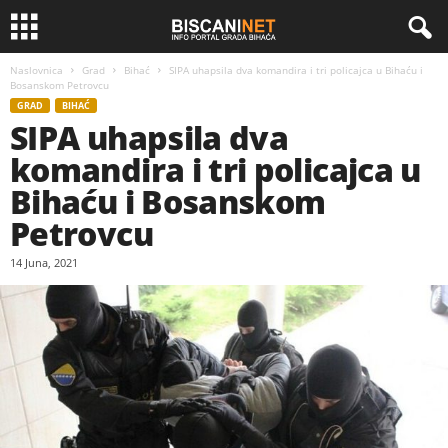
Naslovnica
Grad
Bihać
SIPA uhapsila dva komandira i tri policajca u Bihaću i
Bosanskom Petrovcu
GRAD
BIHAĆ
SIPA uhapsila dva
komandira i tri policajca u
Bihaću i Bosanskom
Petrovcu
14 Juna, 2021