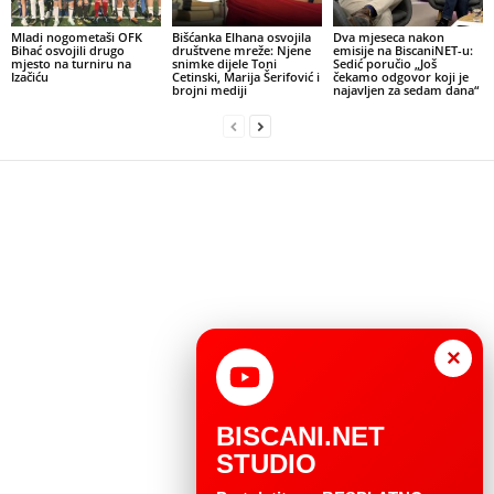
Mladi nogometaši OFK
Bišćanka Elhana osvojila
Dva mjeseca nakon
Bihać osvojili drugo
društvene mreže: Njene
emisije na BiscaniNET-u:
mjesto na turniru na
snimke dijele Toni
Sedić poručio „Još
Izačiću
Cetinski, Marija Šerifović i
čekamo odgovor koji je
brojni mediji
najavljen za sedam dana“
×
BISCANI.NET
STUDIO