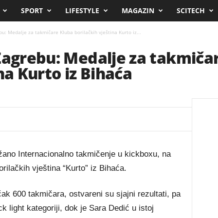
SPORT
LIFESTYLE
MAGAZIN
SCITECH
u: Medalje za takmičare Kluba borilačkih vještina Kurto iz...
Zagrebu: Medalje za takmiča
na Kurto iz Bihaća
žano Internacionalno takmičenje u kickboxu, na
orilačkih vještina “Kurto” iz Bihaća.
ak 600 takmičara, ostvareni su sjajni rezultati, pa
 light kategoriji, dok je Sara Dedić u istoj