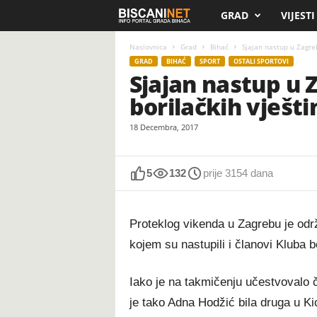
GRAD
VIJESTI
B
i
Naslovnica
Grad
Bihać
Sjajan nastup u Zagreb
GRAD
BIHAĆ
SPORT
OSTALI SPORTOVI
Sjajan nastup u 
s
borilačkih vješti
c
18 Decembra, 2017
a
n
5
132
prije 3154 dana
i
Proteklog vikenda u Zagrebu je odr
.
kojem su nastupili i članovi Kluba b
n
Iako je na takmičenju učestvovalo č
e
je tako Adna Hodžić bila druga u Kick