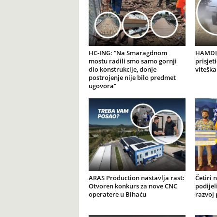
HC-ING: “Na Smaragdnom
HAMDIJ
mostu radili smo samo gornji
prisjet
dio konstrukcije, donje
viteška
postrojenje nije bilo predmet
ugovora”
ARAS Production nastavlja rast:
Četiri 
Otvoren konkurs za nove CNC
podijel
operatere u Bihaću
razvoj 