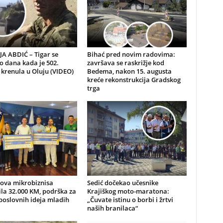
A ABDIĆ – Tigar se
Bihać pred novim radovima:
io dana kada je 502.
završava se raskrižje kod
 krenula u Oluju (VIDEO)
Bedema, nakon 15. augusta
kreće rekonstrukcija Gradskog
trga
nova mikrobiznisa
Sedić dočekao učesnike
ila 32.000 KM, podrška za
Krajiškog moto-maratona:
poslovnih ideja mladih
„Čuvate istinu o borbi i žrtvi
naših branilaca“