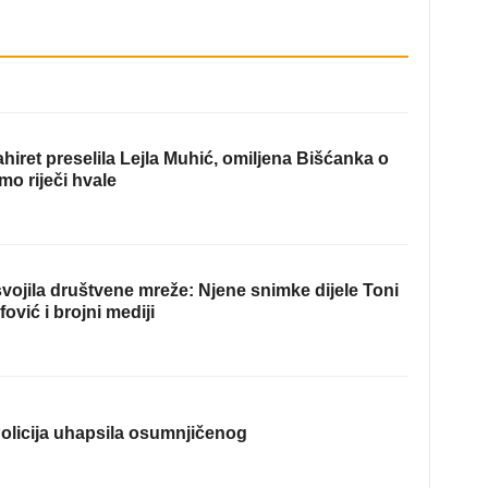
hiret preselila Lejla Muhić, omiljena Bišćanka o
mo riječi hvale
ojila društvene mreže: Njene snimke dijele Toni
fović i brojni mediji
olicija uhapsila osumnjičenog