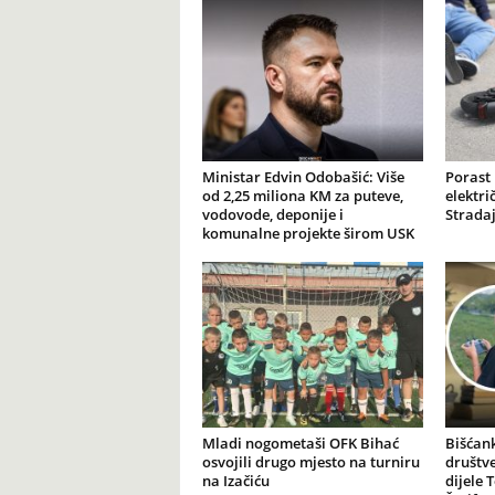
Ministar Edvin Odobašić: Više
Porast
od 2,25 miliona KM za puteve,
elektr
vodovode, deponije i
Stradaj
komunalne projekte širom USK
Mladi nogometaši OFK Bihać
Bišćank
osvojili drugo mjesto na turniru
društv
na Izačiću
dijele 