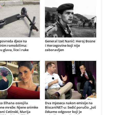
 povreda djece na
General Izet Nanić: Heroj Bosne
ičnim romobilima:
i Hercegovine koji nije
u glava, lice i ruke
zaboravljen
a Elhana osvojila
Dva mjeseca nakon emisije na
ene mreže: Njene snimke
BiscaniNET-u: Sedić poručio „Još
Toni Cetinski, Marija
čekamo odgovor koji je