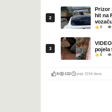
Prizor
hit na 
2
vozaču
9
👁 
VIDEO:
3
pojela 
8
👁 
5
132
prije 3154 dana