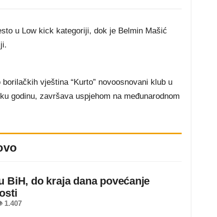
sto u Low kick kategoriji, dok je Belmin Mašić
i.
 borilačkih vještina “Kurto” novoosnovani klub u
sku godinu, završava uspjehom na međunarodnom
ovo
u BiH, do kraja dana povećanje
osti
 1.407