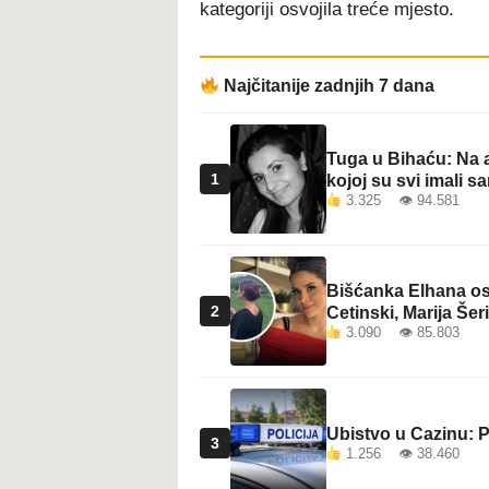
kategoriji osvojila treće mjesto.
t
Najčitanije zadnjih 7 dana
Tuga u Bihaću: Na a
1
kojoj su svi imali sa
3.325 👁 94.581
Bišćanka Elhana osv
2
Cetinski, Marija Šeri
3.090 👁 85.803
Ubistvo u Cazinu: P
3
1.256 👁 38.460