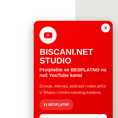
×
BISCANI.NET
STUDIO
Pretplatite se BESPLATNO na
naš YouTube kanal
Emisije, intervjui, podcasti i video priče
iz Bihaća i Unsko-sanskog kantona.
BESPLATNO