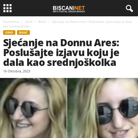
Naslovnica
Grad
Bihać
Sjećanje na Donnu Ares: Poslušajte izjavu koju je dala
kao srednjoškolka
GRAD
BIHAĆ
Sjećanje na Donnu Ares:
Poslušajte izjavu koju je
dala kao srednjoškolka
16 Oktobra, 2023