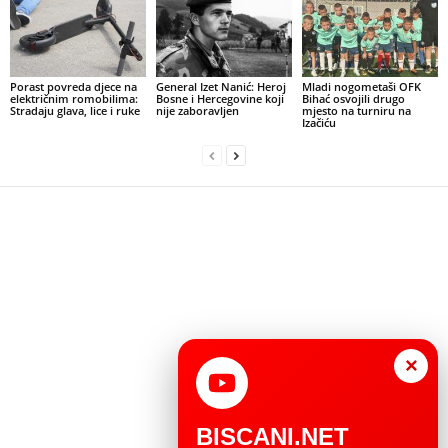
Porast povreda djece na
General Izet Nanić: Heroj
Mladi nogometaši OFK
električnim romobilima:
Bosne i Hercegovine koji
Bihać osvojili drugo
Stradaju glava, lice i ruke
nije zaboravljen
mjesto na turniru na
Izačiću
×
BISCANI.NET