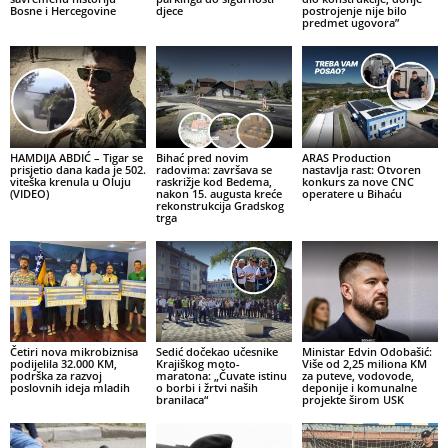
Bosne i Hercegovine
djece
postrojenje nije bilo
predmet ugovora”
HAMDIJA ABDIĆ – Tigar se
Bihać pred novim
ARAS Production
prisjetio dana kada je 502.
radovima: završava se
nastavlja rast: Otvoren
viteška krenula u Oluju
raskrižje kod Bedema,
konkurs za nove CNC
(VIDEO)
nakon 15. augusta kreće
operatere u Bihaću
rekonstrukcija Gradskog
trga
Četiri nova mikrobiznisa
Sedić dočekao učesnike
Ministar Edvin Odobašić:
podijelila 32.000 KM,
Krajiškog moto-
Više od 2,25 miliona KM
podrška za razvoj
maratona: „Čuvate istinu
za puteve, vodovode,
poslovnih ideja mladih
o borbi i žrtvi naših
deponije i komunalne
branilaca“
projekte širom USK