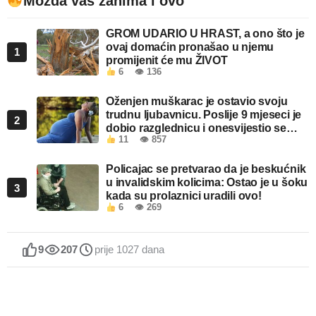
Možda vas zanima i ovo
GROM UDARIO U HRAST, a ono što je
ovaj domaćin pronašao u njemu
1
promijenit će mu ŽIVOT
6
👁 136
Oženjen muškarac je ostavio svoju
trudnu ljubavnicu. Poslije 9 mjeseci je
2
dobio razglednicu i onesvijestio se
11
👁 857
kada je pročitao šta piše!
Policajac se pretvarao da je beskućnik
u invalidskim kolicima: Ostao je u šoku
3
kada su prolaznici uradili ovo!
6
👁 269
9
207
prije 1027 dana