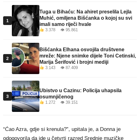
Tuga u Bihaću: Na ahiret preselila Lejla
Muhić, omiljena Bišćanka o kojoj su svi
1
imali samo riječi hvale
3.378 👁 95.861
Bišćanka Elhana osvojila društvene
mreže: Njene snimke dijele Toni Cetinski,
2
Marija Šerifović i brojni mediji
3.143 👁 87.409
Ubistvo u Cazinu: Policija uhapsila
3
osumnjičenog
1.272 👁 39.151
“Ćao Azra, gdje si krenula?”, upitala je, a Donna je
odogovorila da ide u četvrti razred Srednje muzičke