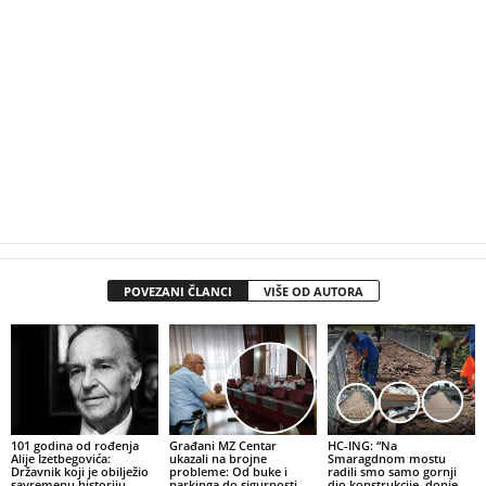
POVEZANI ČLANCI
VIŠE OD AUTORA
101 godina od rođenja
Građani MZ Centar
HC-ING: “Na
Alije Izetbegovića:
ukazali na brojne
Smaragdnom mostu
Državnik koji je obilježio
probleme: Od buke i
radili smo samo gornji
savremenu historiju
parkinga do sigurnosti
dio konstrukcije, donje