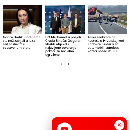
Gorica Dodik: Godinama
HO Merhamet u posjeti
Teška saobraćajna
ste nož zabijali u leđa –
Gradu Bihaću: Osiguran
nesreća u Hrvatskoj kod
sad se davite u
vlastiti objekat i
Karlovca: Sudarili se
sopstvenom blatu!
najavljeno otvaranje
automobil i autobus,
pekare za socijalno
vozači rođaci iz BiH
ugrožene
×