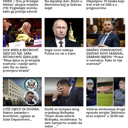
VIDEO | Ovo je Kristijan
Na današnji dan: Zločin u
Objavljeno 10 tačaka koje
Aleksić, ubojica mladića
Ahmićima koji je šokirao
Iran traži od SAD-a u
(19): Pogledajte snimku
svijet
pregovorima
kako ga policija odvodi
DOK MIRELA BEĆIROVIĆ
Stigle nove reakcija
DRAŠKO STANIVUKOVIĆ
SJEDI DO NJE, SARA
Putina na rat u Iranu
IZAZVAO NOVI SKANDAL,
NETANYAHU IZJAVLJUJE:
GRAĐANI BIJESNI: “Prava
“Moja djeca su pretrpjela
si neznalica. Kako te nije
sramotu i nasilje samo
sramota?”
zato što su djeca
premijera Izraela”
LOŠE VIJESTI ZA DODIKA:
Dodik se izvinjava zbog
Večeras emitovanje druge
Nakon sastanka s
vrijeđanja Bošnjaka:
epizode serijala “Jedinstvo
Komšićem, oglasio se
“Znam dosta dobrih
kroz vrijeme” u 20:00 sati
State Department…
Bošnjaka, muslimana. To
sam namjerno uradio da
vidim …”