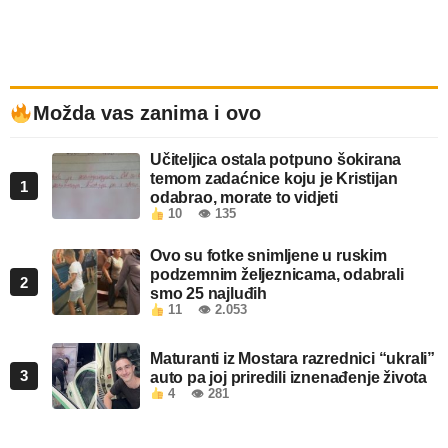
Možda vas zanima i ovo
Učiteljica ostala potpuno šokirana
temom zadaćnice koju je Kristijan
1
odabrao, morate to vidjeti
10
👁 135
Ovo su fotke snimljene u ruskim
podzemnim željeznicama, odabrali
2
smo 25 najluđih
11
👁 2.053
Maturanti iz Mostara razrednici “ukrali”
3
auto pa joj priredili iznenađenje života
4
👁 281