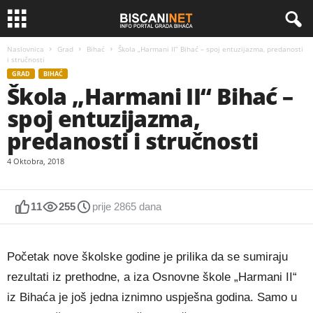
Naslovnica
Grad
Bihać
Škola „Harmani II“ Bihać – spoj entuzijazma, predanosti
i stručnosti
GRAD
BIHAĆ
Škola „Harmani II“ Bihać –
spoj entuzijazma,
predanosti i stručnosti
4 Oktobra, 2018
11
255
prije 2865 dana
Početak nove školske godine je prilika da se sumiraju
rezultati iz prethodne, a iza Osnovne škole „Harmani II“
iz Bihaća je još jedna iznimno uspješna godina. Samo u