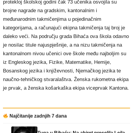
protekloj školskoj godini čak 73 učenika osvojila su
brojne nagrade na gradskim, kantonalnim i
međunarodnim takmičenjima u pojedinačnim
kategorijama, a računajući ekipna takmičenja taj broj je
daleko veći. Na području grada Bihaća ova škola odavno
je nosilac titule najuspješnije, a na nizu takmičenja na
kantonalnom nivou učenici ove škole među najboljim su
iz Engleskog jezika, Fizike, Matematike, Hemije,
Bosanskog jezika i književnosti, Njemačkog jezika te
naučno-tehničkog stvaralaštva. Ženska rukometna ekipa
je prvak, a ženska košarkaška ekipa viceprvak Kantona.
Najčitanije zadnjih 7 dana
Tuga u Bihaću: Na ahiret preselila Lejla