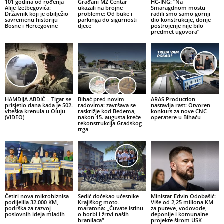
101 godina od rođenja
Građani MZ Centar
HC-ING: “Na
Alije Izetbegovića:
ukazali na brojne
Smaragdnom mostu
Državnik koji je obilježio
probleme: Od buke i
radili smo samo gornji
savremenu historiju
parkinga do sigurnosti
dio konstrukcije, donje
Bosne i Hercegovine
djece
postrojenje nije bilo
predmet ugovora”
HAMDIJA ABDIĆ – Tigar se
Bihać pred novim
ARAS Production
prisjetio dana kada je 502.
radovima: završava se
nastavlja rast: Otvoren
viteška krenula u Oluju
raskrižje kod Bedema,
konkurs za nove CNC
(VIDEO)
nakon 15. augusta kreće
operatere u Bihaću
rekonstrukcija Gradskog
trga
Četiri nova mikrobiznisa
Sedić dočekao učesnike
Ministar Edvin Odobašić:
podijelila 32.000 KM,
Krajiškog moto-
Više od 2,25 miliona KM
podrška za razvoj
maratona: „Čuvate istinu
za puteve, vodovode,
poslovnih ideja mladih
o borbi i žrtvi naših
deponije i komunalne
branilaca“
projekte širom USK