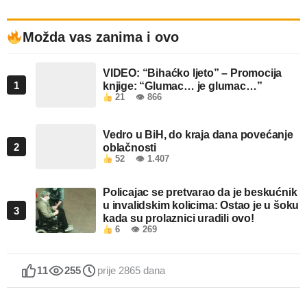
Možda vas zanima i ovo
VIDEO: “Bihaćko ljeto” – Promocija
1
knjige: “Glumac… je glumac…”
21
👁 866
Vedro u BiH, do kraja dana povećanje
2
oblačnosti
52
👁 1.407
Policajac se pretvarao da je beskućnik
u invalidskim kolicima: Ostao je u šoku
3
kada su prolaznici uradili ovo!
6
👁 269
11
255
prije 2865 dana