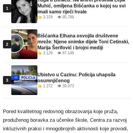
Muhić, omiljena Bišćanka o kojoj su svi
1
imali samo riječi hvale
3.378 👁 95.789
Bišćanka Elhana osvojila društvene
mreže: Njene snimke dijele Toni Cetinski,
2
Marija Šerifović i brojni mediji
3.129 👁 87.148
Ubistvo u Cazinu: Policija uhapsila
3
osumnjičenog
1.272 👁 39.073
Pored kvalitetnog redovnog obrazovanja koje pruža,
produženog boravka za učenike škole, Centra za razvoj
inkluzivnih praksi i mnogobrojnih aktivnosti koje provodi,