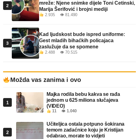
mreže: Njene snimke dijele Toni Cetinski,
2
Marija Šerifović i brojni mediji
2.935 👁 81.490
Kad ljudskost bude ispred uniforme:
Gest mladih bihaćkih policajaca
3
zaslužuje da se spomene
2.488 👁 70.515
Možda vas zanima i ovo
Majka rodila bebu kakva se rađa
jednom u 625 miliona slučajeva
1
(VIDEO)
11
👁 1.040
Učiteljica ostala potpuno šokirana
temom zadaćnice koju je Kristijan
2
odabrao, morate to vidjeti