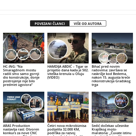
POVEZANI ČLANCI
VIŠE OD AUTORA
HC-ING: “Na
HAMDIJA ABDIĆ – Tigar se
Bihać pred novim
Smaragdnom mostu
prisjetio dana kada je 502.
radovima: završava se
radili smo samo gornji
viteška krenula u Oluju
raskrižje kod Bedema,
dio konstrukcije, donje
(VIDEO)
nakon 15. augusta kreće
postrojenje nije bilo
rekonstrukcija Gradskog
predmet ugovora”
trga
ARAS Production
Četiri nova mikrobiznisa
Sedić dočekao učesnike
nastavlja rast: Otvoren
podijelila 32.000 KM,
Krajiškog moto-
konkurs za nove CNC
podrška za razvoj
maratona: „Čuvate istinu