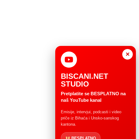
×
BISCANI.NET
STUDIO
Pretplatite se BESPLATNO na
naš YouTube kanal
Emisije, intervjui, podcasti i video
priče iz Bihaća i Unsko-sanskog
kantona.
BESPLATNO