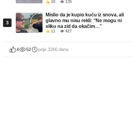
10
👁 135
Mislio da je kupio kuću iz snova, ali
glavno mu nisu rekli: “Ne mogu ni
3
sliku na zid da okačim…”
11
👁 427
4
52
prije 3266 dana