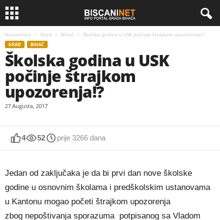
Naslovnica
Grad
Bihać
Školska godina u USK počinje štrajkom upozorenja!?
GRAD
BIHAĆ
Školska godina u USK
počinje štrajkom
upozorenja!?
27 Augusta, 2017
4
52
prije 3266 dana
Jedan od zaključaka je da bi prvi dan nove školske
godine u osnovnim školama i predškolskim ustanovama
u Kantonu mogao početi štrajkom upozorenja
zbog nepoštivanja sporazuma potpisanog sa Vladom