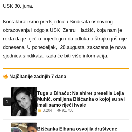
USK 30. juna.
Kontaktirali smo predsjednicu Sindikata osnovnog
obrazovanja i odgoja USK Zehru Hadžić, koja nam je
rekla da je riječ o prijedlogu i da odluka o štrajku još nije
donesena. U ponedeljak, 28.augusta, zakazana je nova
sjednica sindikata, kada će biti više informacija.
Najčitanije zadnjih 7 dana
Tuga u Bihaću: Na ahiret preselila Lejla
Muhić, omiljena Bišćanka o kojoj su svi
1
imali samo riječi hvale
3.204 👁 91.750
Bišćanka Elhana osvojila društvene