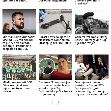
operatere u Bihaću
poslovnih ideja mladih
o borbi i žrtvi naših
branilaca“
Ministar Edvin Odobašić:
Porast povreda djece na
General Izet Nanić: Heroj
Više od 2,25 miliona KM
električnim romobilima:
Bosne i Hercegovine koji
za puteve, vodovode,
Stradaju glava, lice i ruke
nije zaboravljen
deponije i komunalne
projekte širom USK
Mladi nogometaši OFK
Bišćanka Elhana osvojila
Dva mjeseca nakon
Bihać osvojili drugo
društvene mreže: Njene
emisije na BiscaniNET-u:
mjesto na turniru na
snimke dijele Toni
Sedić poručio „Još
Izačiću
Cetinski, Marija Šerifović i
čekamo odgovor koji je
brojni mediji
najavljen za sedam dana“