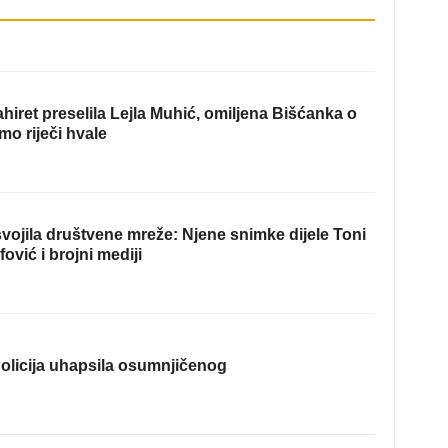
hiret preselila Lejla Muhić, omiljena Bišćanka o
mo riječi hvale
ojila društvene mreže: Njene snimke dijele Toni
fović i brojni mediji
olicija uhapsila osumnjičenog