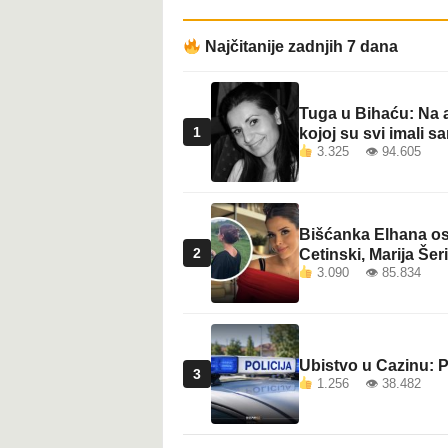
t
Najčitanije zadnjih 7 dana
Tuga u Bihaću: Na a
1
kojoj su svi imali sa
3.325 👁 94.605
Bišćanka Elhana osv
2
Cetinski, Marija Šeri
3.090 👁 85.834
Ubistvo u Cazinu: P
3
1.256 👁 38.482