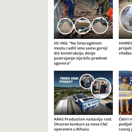
HC-ING: “Na Smaragdnom
HAMDIJ
mostu radili smo samo gornji
prisjet
dio konstrukcije, donje
viteška
postrojenje nije bilo predmet
ugovora”
ARAS Production nastavlja rast:
Četiri 
Otvoren konkurs za nove CNC
podijel
operatere u Bihaću
razvoj 