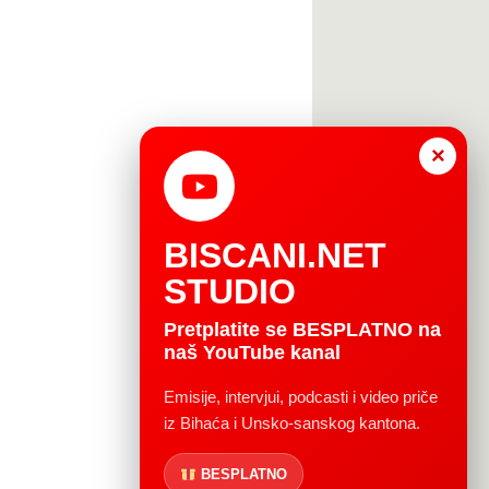
×
BISCANI.NET
STUDIO
Pretplatite se BESPLATNO na
naš YouTube kanal
Emisije, intervjui, podcasti i video priče
iz Bihaća i Unsko-sanskog kantona.
BESPLATNO