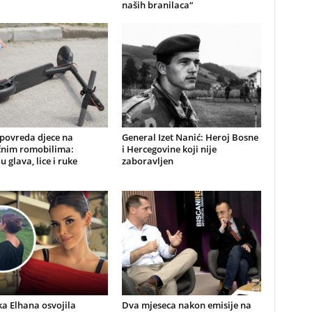
naših branilaca“
 povreda djece na
General Izet Nanić: Heroj Bosne
ičnim romobilima:
i Hercegovine koji nije
u glava, lice i ruke
zaboravljen
a Elhana osvojila
Dva mjeseca nakon emisije na