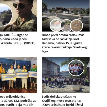
A ABDIĆ – Tigar se
Bihać pred novim radovima:
io dana kada je 502.
završava se raskrižje kod
 krenula u Oluju (VIDEO)
Bedema, nakon 15. augusta
kreće rekonstrukcija Gradskog
trga
nova mikrobiznisa
Sedić dočekao učesnike
ila 32.000 KM, podrška za
Krajiškog moto-maratona:
poslovnih ideja mladih
„Čuvate istinu o borbi i žrtvi