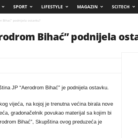
SPORT
LIFESTYLE
MAGAZIN
SCITECH
m Bihać” podnijela ostavku?
rodrom Bihać” podnijela ost
tina JP “Aerodrom Bihać” je podnijela ostavku.
og vijeća, na kojoj je trenutna većina birala nove
eća, gradonačelnik povukao materijal sa kojim bi
erodrom Bihać”, Skupština ovog preduzeća je