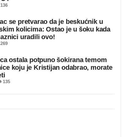
 136
jac se pretvarao da je beskućnik u
dskim kolicima: Ostao je u šoku kada
aznici uradili ovo!
 269
jica ostala potpuno šokirana temom
ice koju je Kristijan odabrao, morate
ti
 135