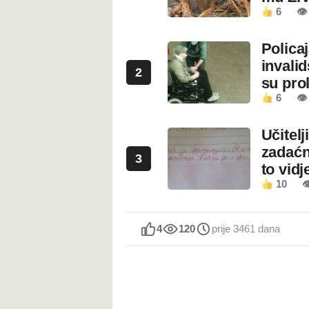
6
👁
Polica
invali
2
su prol
6
👁
Učitel
zadaćn
3
to vidje
10

4
120
prije 3461 dana