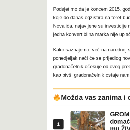
Podsjetimo da je koncem 2015. god
koje do danas egzistira na teret bu
Novalića, najavljene su investicije
jedna konvertibilna marka nije upl
Kako saznajemo, već na narednoj s
ponedjeljak naći će se prijedlog n
gradonačelnik očekuje od ovog predu
kao bivši gradonačelnik ostaje nam
Možda vas zanima i 
GROM U
domaći
1
mu ŽI