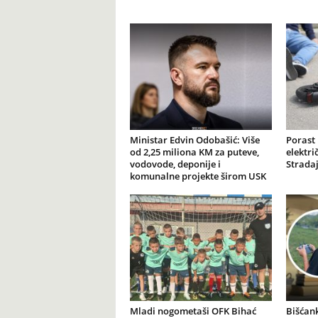
Ministar Edvin Odobašić: Više
Porast
od 2,25 miliona KM za puteve,
elektr
vodovode, deponije i
Stradaj
komunalne projekte širom USK
Mladi nogometaši OFK Bihać
Bišćank