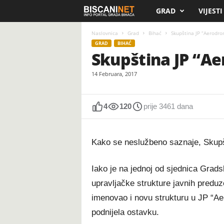
GRAD
VIJESTI
B
i
Naslovnica
Grad
Bihać
Skupština JP “Aerodro
GRAD
BIHAĆ
Skupština JP “Ae
s
14 Februara, 2017
c
a
4
120
prije 3461 dana
n
Kako se neslužbeno saznaje, Skupš
i
.
Iako je na jednoj od sjednica Gradsk
upravljačke strukture javnih preduz
n
imenovao i novu strukturu u JP “A
e
podnijela ostavku.