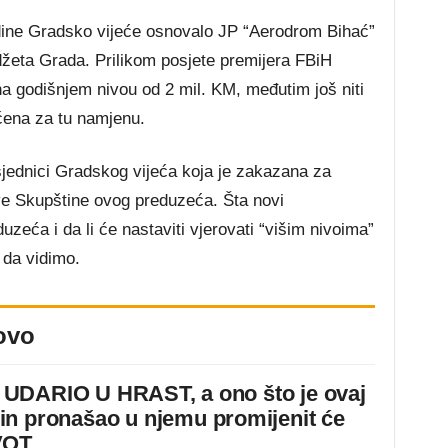
ine Gradsko vijeće osnovalo JP “Aerodrom Bihać”
džeta Grada. Prilikom posjete premijera FBiH
 na godišnjem nivou od 2 mil. KM, međutim još niti
aćena za tu namjenu.
jednici Gradskog vijeća koja je zakazana za
ove Skupštine ovog preduzeća. Šta novi
zeća i da li će nastaviti vjerovati “višim nivoima”
 da vidimo.
ovo
DARIO U HRAST, a ono što je ovaj
n pronašao u njemu promijenit će
VOT