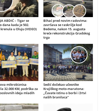
A ABDIĆ – Tigar se
Bihać pred novim radovima:
io dana kada je 502.
završava se raskrižje kod
 krenula u Oluju (VIDEO)
Bedema, nakon 15. augusta
kreće rekonstrukcija Gradskog
trga
nova mikrobiznisa
Sedić dočekao učesnike
ila 32.000 KM, podrška za
Krajiškog moto-maratona:
poslovnih ideja mladih
„Čuvate istinu o borbi i žrtvi
naših branilaca“