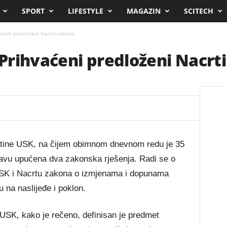
SPORT
LIFESTYLE
MAGAZIN
SCITECH
ćeni predloženi Nacrti zakona
Prihvaćeni predloženi Nacrt
tine USK, na čijem obimnom dnevnom redu je 35
ravu upućena dva zakonska rješenja. Radi se o
 USK i Nacrtu zakona o izmjenama i dopunama
 na naslijeđe i poklon.
 USK, kako je rečeno, definisan je predmet