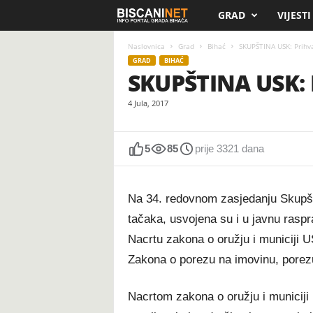
GRAD
VIJESTI
B
i
Naslovnica
Grad
Bihać
SKUPŠTINA USK: Prihva
GRAD
BIHAĆ
SKUPŠTINA USK: 
s
4 Jula, 2017
c
a
5
85
prije 3321 dana
n
Na 34. redovnom zasjedanju Skupš
i
tačaka, usvojena su i u javnu rasp
.
Nacrtu zakona o oružju i municiji
Zakona o porezu na imovinu, porezu
n
e
Nacrtom zakona o oružju i municiji