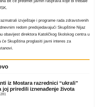
na bit će predmet javnih rasprava koje bi trebale
USK.
azmatrali izvještaje i programe rada zdravstvenih
o dnevnim redom predsjedavajući Skupštine Nijaz
 obavijest direktora Katoličkog školskog centra u
 će Skupština proglasiti javni interes za
stanovi.
ovo
ti iz Mostara razrednici “ukrali”
 joj priredili iznenađenje života
 281