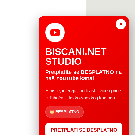
×
BISCANI.NET
STUDIO
Pretplatite se BESPLATNO na
naš YouTube kanal
Emisije, intervjui, podcasti i video priče
iz Bihaća i Unsko-sanskog kantona.
BESPLATNO
PRETPLATI SE BESPLATNO