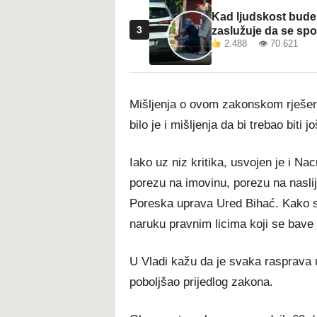
Kad ljudskost bude 
3
zaslužuje da se sp
2.488 👁 70.621
Mišljenja o ovom zakonskom rješenju
bilo je i mišljenja da bi trebao biti jo
Iako uz niz kritika, usvojen je i 
porezu na imovinu, porezu na naslij
Poreska uprava Ured Bihać. Kako s
naruku pravnim licima koji se bave
U Vladi kažu da je svaka rasprava 
poboljšao prijedlog zakona.