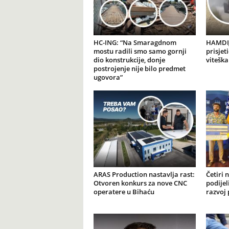
HC-ING: “Na Smaragdnom
HAMDIJ
mostu radili smo samo gornji
prisjet
dio konstrukcije, donje
viteška
postrojenje nije bilo predmet
ugovora”
ARAS Production nastavlja rast:
Četiri 
Otvoren konkurs za nove CNC
podijel
operatere u Bihaću
razvoj 