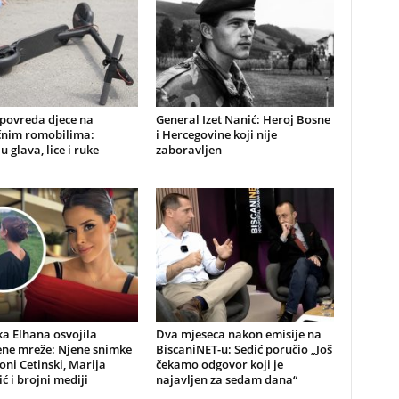
 povreda djece na
General Izet Nanić: Heroj Bosne
ičnim romobilima:
i Hercegovine koji nije
u glava, lice i ruke
zaboravljen
a Elhana osvojila
Dva mjeseca nakon emisije na
ene mreže: Njene snimke
BiscaniNET-u: Sedić poručio „Još
Toni Cetinski, Marija
čekamo odgovor koji je
ić i brojni mediji
najavljen za sedam dana“