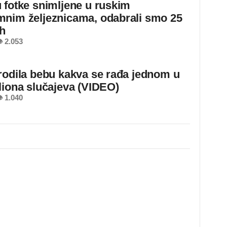
 fotke snimljene u ruskim
nim željeznicama, odabrali smo 25
ih
 2.053
rodila bebu kakva se rađa jednom u
liona slučajeva (VIDEO)
 1.040