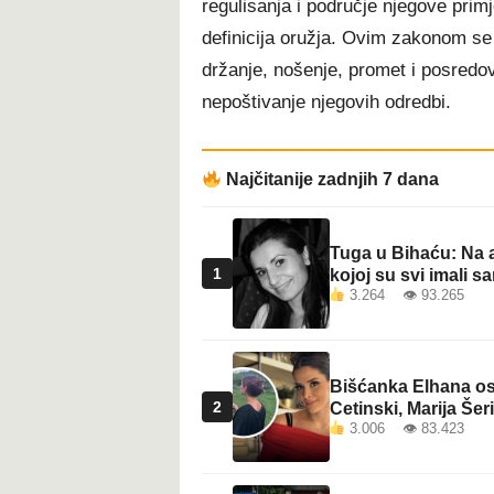
regulisanja i područje njegove prim
t
definicija oružja. Ovim zakonom se 
držanje, nošenje, promet i posredova
nepoštivanje njegovih odredbi.
Najčitanije zadnjih 7 dana
Tuga u Bihaću: Na a
1
kojoj su svi imali sa
3.264 👁 93.265
Bišćanka Elhana osv
2
Cetinski, Marija Šeri
3.006 👁 83.423