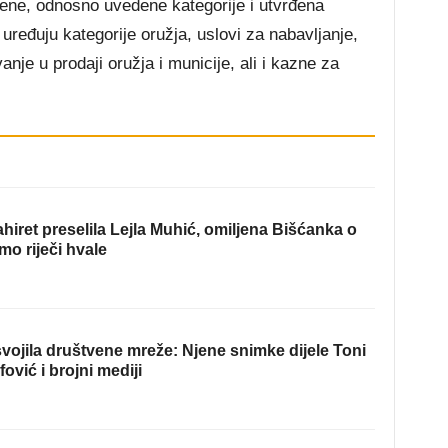
jene, odnosno uvedene kategorije i utvrđena
uređuju kategorije oružja, uslovi za nabavljanje,
nje u prodaji oružja i municije, ali i kazne za
hiret preselila Lejla Muhić, omiljena Bišćanka o
mo riječi hvale
ojila društvene mreže: Njene snimke dijele Toni
fović i brojni mediji