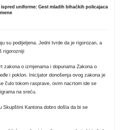
ispred uniforme: Gest mladih bihaćkih policajaca
omene
 su podijeljena. Jedni tvrde da je rigorozan, a
š rigorozniji
Nacrt zakona o izmjenama i dopunama Zakona o
eđe i poklon. Inicijator donošenja ovog zakona je
e čulo tokom rasprave, ovim nacrtom ide se
 igrama na sreću.
u Skupštini Kantona dobro došla da bi se