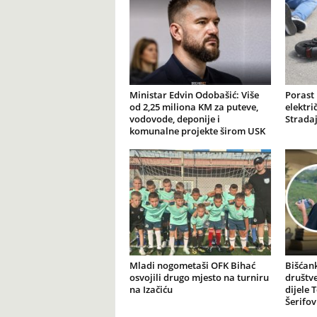
Ministar Edvin Odobašić: Više
Porast
od 2,25 miliona KM za puteve,
elektr
vodovode, deponije i
Stradaj
komunalne projekte širom USK
Mladi nogometaši OFK Bihać
Bišćank
osvojili drugo mjesto na turniru
društv
na Izačiću
dijele 
Šerifov