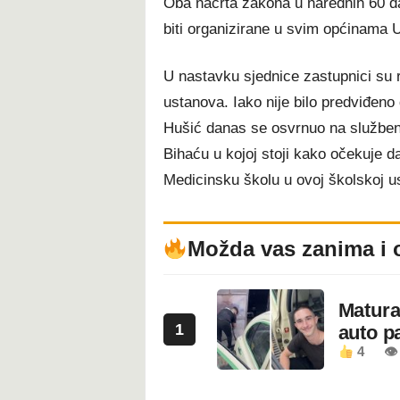
Oba nacrta zakona u narednih 60 da
biti organizirane u svim općinama 
U nastavku sjednice zastupnici su r
ustanova. Iako nije bilo predviđen
Hušić danas se osvrnuo na službenu
Bihaću u kojoj stoji kako očekuje da
Medicinsku školu u ovoj školskoj u
Možda vas zanima i 
Maturan
1
auto pa
4
👁