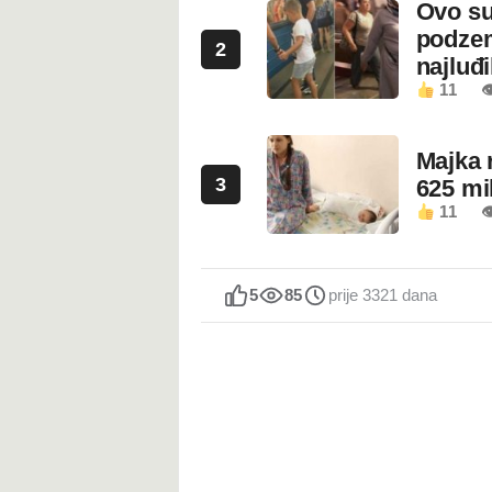
Ovo su
podzem
2
najluđ
11

Majka 
3
625 mi
11

5
85
prije 3321 dana