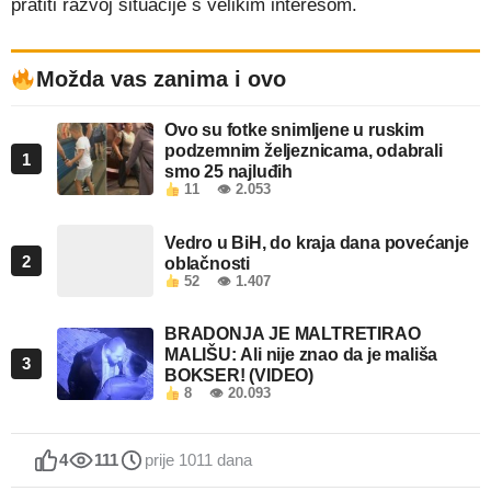
pratiti razvoj situacije s velikim interesom.
Možda vas zanima i ovo
Ovo su fotke snimljene u ruskim
podzemnim željeznicama, odabrali
1
smo 25 najluđih
11
👁 2.053
Vedro u BiH, do kraja dana povećanje
2
oblačnosti
52
👁 1.407
BRADONJA JE MALTRETIRAO
MALIŠU: Ali nije znao da je mališa
3
BOKSER! (VIDEO)
8
👁 20.093
4
111
prije 1011 dana