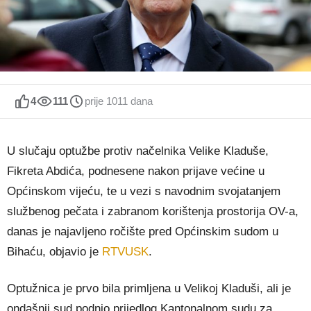
4
111
prije 1011 dana
U slučaju optužbe protiv načelnika Velike Kladuše,
Fikreta Abdića, podnesene nakon prijave većine u
Općinskom vijeću, te u vezi s navodnim svojatanjem
službenog pečata i zabranom korištenja prostorija OV-a,
danas je najavljeno ročište pred Općinskim sudom u
Bihaću, objavio je
RTVUSK
.
Optužnica je prvo bila primljena u Velikoj Kladuši, ali je
ondašnji sud podnio prijedlog Kantonalnom sudu za