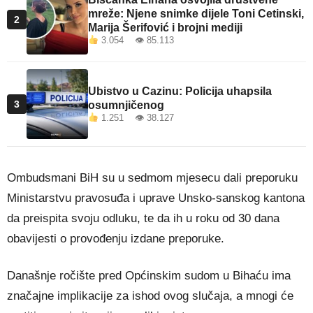
mreže: Njene snimke dijele Toni Cetinski,
2
Marija Šerifović i brojni mediji
3.054 👁 85.113
Ubistvo u Cazinu: Policija uhapsila
3
osumnjičenog
1.251 👁 38.127
Ombudsmani BiH su u sedmom mjesecu dali preporuku
Ministarstvu pravosuđa i uprave Unsko-sanskog kantona
da preispita svoju odluku, te da ih u roku od 30 dana
obavijesti o provođenju izdane preporuke.
Današnje ročište pred Općinskim sudom u Bihaću ima
značajne implikacije za ishod ovog slučaja, a mnogi će