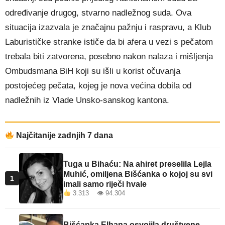
određivanje drugog, stvarno nadležnog suda. Ova
situacija izazvala je značajnu pažnju i raspravu, a Klub
Laburističke stranke ističe da bi afera u vezi s pečatom
trebala biti zatvorena, posebno nakon nalaza i mišljenja
Ombudsmana BiH koji su išli u korist očuvanja
postojećeg pečata, kojeg je nova većina dobila od
nadležnih iz Vlade Unsko-sanskog kantona.
Najčitanije zadnjih 7 dana
Tuga u Bihaću: Na ahiret preselila Lejla
Muhić, omiljena Bišćanka o kojoj su svi
1
imali samo riječi hvale
3.313 👁 94.304
Bišćanka Elhana osvojila društvene