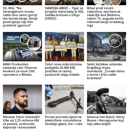
HC-ING: “Na
HAMDIJA ABDIĆ – Tigar se
Bihać pred novim
Smaragdnom mostu
prisjetio dana kada je 502.
radovima: završava se
radili smo samo gornji
viteška krenula u Oluju
raskrižje kod Bedema,
dio konstrukcije, donje
(VIDEO)
nakon 15. augusta kreće
postrojenje nije bilo
rekonstrukcija Gradskog
predmet ugovora”
trga
ARAS Production
Četiri nova mikrobiznisa
Sedić dočekao učesnike
nastavlja rast: Otvoren
podijelila 32.000 KM,
Krajiškog moto-
konkurs za nove CNC
podrška za razvoj
maratona: „Čuvate istinu
operatere u Bihaću
poslovnih ideja mladih
o borbi i žrtvi naših
branilaca“
Ministar Edvin Odobašić:
Porast povreda djece na
General Izet Nanić: Heroj
Više od 2,25 miliona KM
električnim romobilima:
Bosne i Hercegovine koji
za puteve, vodovode,
Stradaju glava, lice i ruke
nije zaboravljen
deponije i komunalne