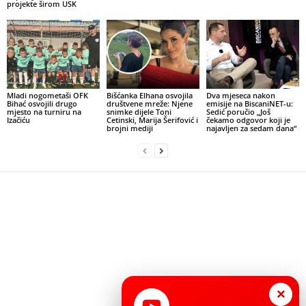
projekte širom USK
Mladi nogometaši OFK
Bišćanka Elhana osvojila
Dva mjeseca nakon
Bihać osvojili drugo
društvene mreže: Njene
emisije na BiscaniNET-u:
mjesto na turniru na
snimke dijele Toni
Sedić poručio „Još
Izačiću
Cetinski, Marija Šerifović i
čekamo odgovor koji je
brojni mediji
najavljen za sedam dana“
×