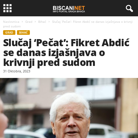
Naslovnica
Grad
Bihać
Slučaj ‘Pečat’: Fikret Abdić se danas izjašnjava o krivnji
pred sudom
GRAD
BIHAĆ
Slučaj ‘Pečat’: Fikret Abdić
se danas izjašnjava o
krivnji pred sudom
31 Oktobra, 2023