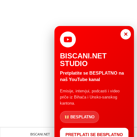
×
BISCANI.NET
STUDIO
Pretplatite se BESPLATNO na
naš YouTube kanal
Emisije, intervjui, podcasti i video
priče iz Bihaća i Unsko-sanskog
kantona.
BESPLATNO
BISCANI.NET
Impressum
Uvjeti korištenja
PRETPLATI SE BESPLATNO