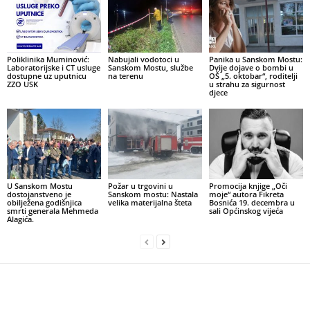
Poliklinika Muminović:
Nabujali vodotoci u
Panika u Sanskom Mostu:
Laboratorijske i CT usluge
Sanskom Mostu, službe
Dvije dojave o bombi u
dostupne uz uputnicu
na terenu
OŠ „5. oktobar“, roditelji
ZZO USK
u strahu za sigurnost
djece
U Sanskom Mostu
Požar u trgovini u
Promocija knjige „Oči
dostojanstveno je
Sanskom mostu: Nastala
moje“ autora Fikreta
obilježena godišnjica
velika materijalna šteta
Bosnića 19. decembra u
smrti generala Mehmeda
sali Općinskog vijeća
Alagića.