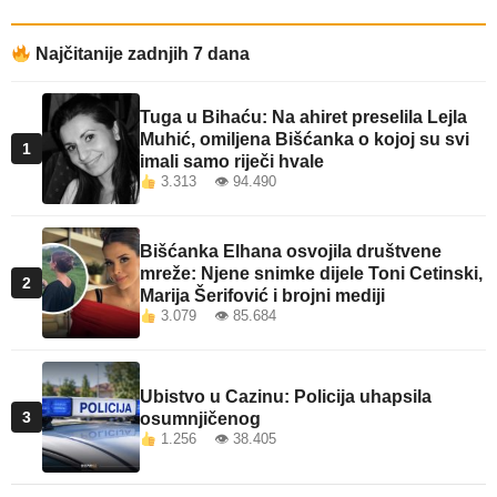
Najčitanije zadnjih 7 dana
Tuga u Bihaću: Na ahiret preselila Lejla
Muhić, omiljena Bišćanka o kojoj su svi
1
imali samo riječi hvale
3.313 👁 94.490
Bišćanka Elhana osvojila društvene
mreže: Njene snimke dijele Toni Cetinski,
2
Marija Šerifović i brojni mediji
3.079 👁 85.684
Ubistvo u Cazinu: Policija uhapsila
3
osumnjičenog
1.256 👁 38.405