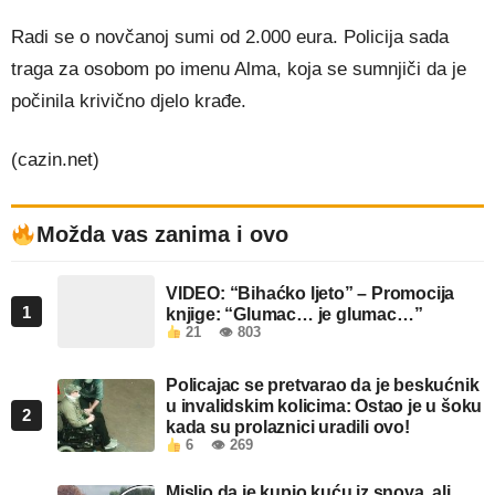
Radi se o novčanoj sumi od 2.000 eura. Policija sada
traga za osobom po imenu Alma, koja se sumnjiči da je
počinila krivično djelo krađe.
(cazin.net)
Možda vas zanima i ovo
VIDEO: “Bihaćko ljeto” – Promocija
1
knjige: “Glumac… je glumac…”
21
👁 803
Policajac se pretvarao da je beskućnik
u invalidskim kolicima: Ostao je u šoku
2
kada su prolaznici uradili ovo!
6
👁 269
Mislio da je kupio kuću iz snova, ali