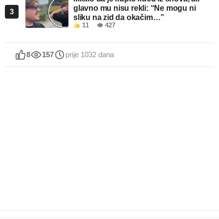
glavno mu nisu rekli: “Ne mogu ni
3
sliku na zid da okačim…”
11
👁 427
8
157
prije 1032 dana