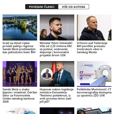
POVEZANI ČLANCI
VIŠE OD AUTORA
Grad na devet rijeka
Ministar Edvin Odobašić:
Vrhovni sud Federacije
privlači pažnju regiona:
Više od 2,25 miliona KM
BiH poništio presudu
Sanski Most predstavljen
za puteve, vodovode,
trostrukom ubici iz
kao jedinstveni biser BiH
deponije i komunalne
Sanskog Mosta
projekte širom USK
Sanski Most u znaku
Hopovac nakon hapšenja
Poliklinika Muminović: CT
ljepote i mladosti: Održan
ministra Osmankića:
koronarografija dostupna
Izbor za Fotomodela
“Nećemo pokleknuti, iz
uz uputnicu ZZO USK
Unsko-sanskog kantona
ovih procesa ćemo izaći
2026
još jači”