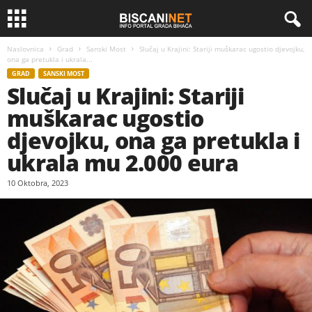
Naslovnica
Grad
Sanski Most
Slučaj u Krajini: Stariji muškarac ugostio djevojku,
ona ga pretukla i ukrala...
GRAD
SANSKI MOST
Slučaj u Krajini: Stariji
muškarac ugostio
djevojku, ona ga pretukla i
ukrala mu 2.000 eura
10 Oktobra, 2023