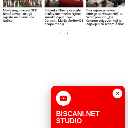
Mladi nogometaši OFK
Bišćanka Elhana osvojila
Dva mjeseca nakon
Bihać osvojili drugo
društvene mreže: Njene
emisije na BiscaniNET-u:
mjesto na turniru na
snimke dijele Toni
Sedić poručio „Još
Izačiću
Cetinski, Marija Šerifović i
čekamo odgovor koji je
brojni mediji
najavljen za sedam dana“
×
BISCANI.NET
STUDIO