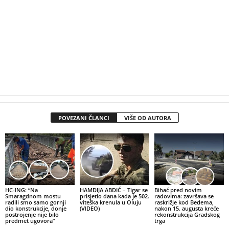
POVEZANI ČLANCI
VIŠE OD AUTORA
HC-ING: “Na
HAMDIJA ABDIĆ – Tigar se
Bihać pred novim
Smaragdnom mostu
prisjetio dana kada je 502.
radovima: završava se
radili smo samo gornji
viteška krenula u Oluju
raskrižje kod Bedema,
dio konstrukcije, donje
(VIDEO)
nakon 15. augusta kreće
postrojenje nije bilo
rekonstrukcija Gradskog
predmet ugovora”
trga