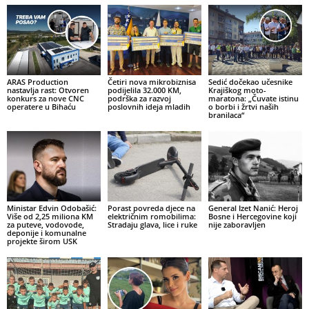
ARAS Production
Četiri nova mikrobiznisa
Sedić dočekao učesnike
nastavlja rast: Otvoren
podijelila 32.000 KM,
Krajiškog moto-
konkurs za nove CNC
podrška za razvoj
maratona: „Čuvate istinu
operatere u Bihaću
poslovnih ideja mladih
o borbi i žrtvi naših
branilaca“
Ministar Edvin Odobašić:
Porast povreda djece na
General Izet Nanić: Heroj
Više od 2,25 miliona KM
električnim romobilima:
Bosne i Hercegovine koji
za puteve, vodovode,
Stradaju glava, lice i ruke
nije zaboravljen
deponije i komunalne
projekte širom USK