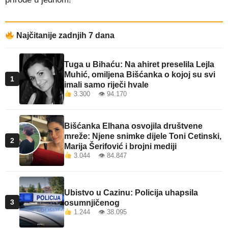
Najčitanije zadnjih 7 dana
Tuga u Bihaću: Na ahiret preselila Lejla
Muhić, omiljena Bišćanka o kojoj su svi
1
imali samo riječi hvale
3.300 👁 94.170
Bišćanka Elhana osvojila društvene
mreže: Njene snimke dijele Toni Cetinski,
2
Marija Šerifović i brojni mediji
3.044 👁 84.847
Ubistvo u Cazinu: Policija uhapsila
3
osumnjičenog
1.244 👁 38.095