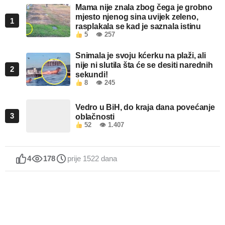
Mama nije znala zbog čega je grobno
mjesto njenog sina uvijek zeleno,
1
rasplakala se kad je saznala istinu
5
👁 257
Snimala je svoju kćerku na plaži, ali
nije ni slutila šta će se desiti narednih
2
sekundi!
8
👁 245
Vedro u BiH, do kraja dana povećanje
3
oblačnosti
52
👁 1.407
4
178
prije 1522 dana