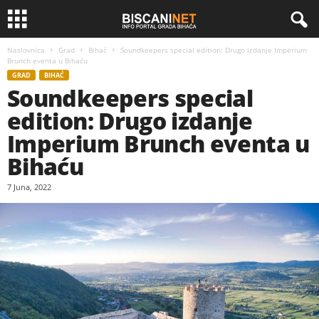
Naslovnica
Grad
Bihać
Soundkeepers special edition: Drugo izdanje Imperium
Brunch eventa u Bihaću
GRAD
BIHAĆ
Soundkeepers special
edition: Drugo izdanje
Imperium Brunch eventa u
Bihaću
7 Juna, 2022