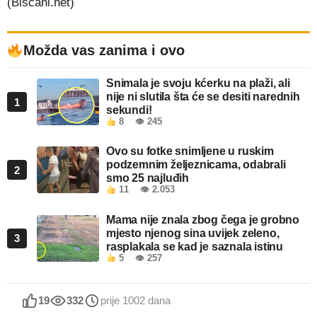
(Biscani.net)
Možda vas zanima i ovo
Snimala je svoju kćerku na plaži, ali
nije ni slutila šta će se desiti narednih
1
sekundi!
8
👁 245
Ovo su fotke snimljene u ruskim
podzemnim željeznicama, odabrali
2
smo 25 najluđih
11
👁 2.053
Mama nije znala zbog čega je grobno
mjesto njenog sina uvijek zeleno,
3
rasplakala se kad je saznala istinu
5
👁 257
19
332
prije 1002 dana