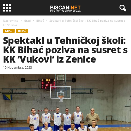
Naslovnica
Grad
Bihać
Spektakl u Tehničkoj školi: KK Bihać poziva na susret s
KK ‘Vukovi’...
GRAD
BIHAĆ
Spektakl u Tehničkoj školi:
KK Bihać poziva na susret s
KK ‘Vukovi’ iz Zenice
10 Novembra, 2023