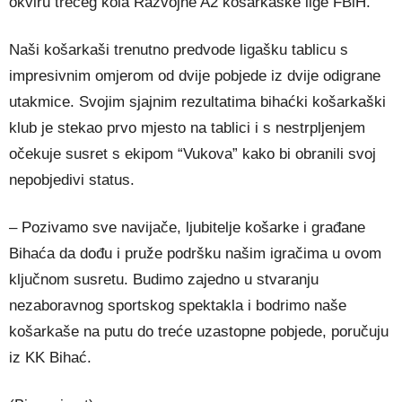
okviru trećeg kola Razvojne A2 košarkaške lige FBiH.
Naši košarkaši trenutno predvode ligašku tablicu s
impresivnim omjerom od dvije pobjede iz dvije odigrane
utakmice. Svojim sjajnim rezultatima bihaćki košarkaški
klub je stekao prvo mjesto na tablici i s nestrpljenjem
očekuje susret s ekipom “Vukova” kako bi obranili svoj
nepobjedivi status.
– Pozivamo sve navijače, ljubitelje košarke i građane
Bihaća da dođu i pruže podršku našim igračima u ovom
ključnom susretu. Budimo zajedno u stvaranju
nezaboravnog sportskog spektakla i bodrimo naše
košarkaše na putu do treće uzastopne pobjede, poručuju
iz KK Bihać.