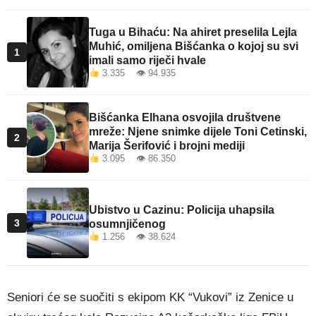
Tuga u Bihaću: Na ahiret preselila Lejla
Muhić, omiljena Bišćanka o kojoj su svi
1
imali samo riječi hvale
3.335 👁 94.935
Bišćanka Elhana osvojila društvene
mreže: Njene snimke dijele Toni Cetinski,
2
Marija Šerifović i brojni mediji
3.095 👁 86.350
Ubistvo u Cazinu: Policija uhapsila
3
osumnjičenog
1.256 👁 38.624
Seniori će se suočiti s ekipom KK “Vukovi” iz Zenice u