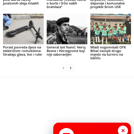
poslovnih ideja mladih
o borbi i žrtvi naših
deponije i komunalne
branilaca“
projekte širom USK
Porast povreda djece na
General Izet Nanić: Heroj
Mladi nogometaši OFK
električnim romobilima:
Bosne i Hercegovine koji
Bihać osvojili drugo
Stradaju glava, lice i ruke
nije zaboravljen
mjesto na turniru na
Izačiću
×