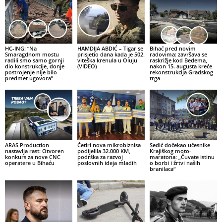
HC-ING: “Na
HAMDIJA ABDIĆ – Tigar se
Bihać pred novim
Smaragdnom mostu
prisjetio dana kada je 502.
radovima: završava se
radili smo samo gornji
viteška krenula u Oluju
raskrižje kod Bedema,
dio konstrukcije, donje
(VIDEO)
nakon 15. augusta kreće
postrojenje nije bilo
rekonstrukcija Gradskog
predmet ugovora”
trga
ARAS Production
Četiri nova mikrobiznisa
Sedić dočekao učesnike
nastavlja rast: Otvoren
podijelila 32.000 KM,
Krajiškog moto-
konkurs za nove CNC
podrška za razvoj
maratona: „Čuvate istinu
operatere u Bihaću
poslovnih ideja mladih
o borbi i žrtvi naših
branilaca“