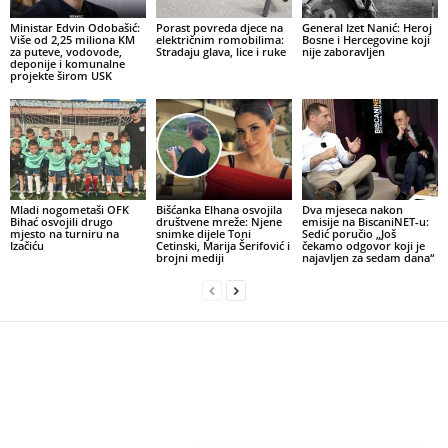
Ministar Edvin Odobašić:
Porast povreda djece na
General Izet Nanić: Heroj
Više od 2,25 miliona KM
električnim romobilima:
Bosne i Hercegovine koji
za puteve, vodovode,
Stradaju glava, lice i ruke
nije zaboravljen
deponije i komunalne
projekte širom USK
Mladi nogometaši OFK
Bišćanka Elhana osvojila
Dva mjeseca nakon
Bihać osvojili drugo
društvene mreže: Njene
emisije na BiscaniNET-u:
mjesto na turniru na
snimke dijele Toni
Sedić poručio „Još
Izačiću
Cetinski, Marija Šerifović i
čekamo odgovor koji je
brojni mediji
najavljen za sedam dana“