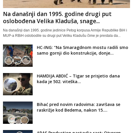
Na današnji dan 1995. godine drugi put
oslobođena Velika Kladuša, snage...
Na današnji dan 1995. godine jedinice Petog korpusa Armije Republike BiH i
MUP-a RBiH oslobodile su drugi put Veliku Kladušu čime je prestala da...
HC-ING: “Na Smaragdnom mostu radili smo
samo gornji dio konstrukcije, donje...
HAMDIJA ABDIĆ – Tigar se prisjetio dana
kada je 502. viteška...
Bihać pred novim radovima: završava se
raskrižje kod Bedema, nakon 15....
ARAS Production nastavlja rast: Otvoren