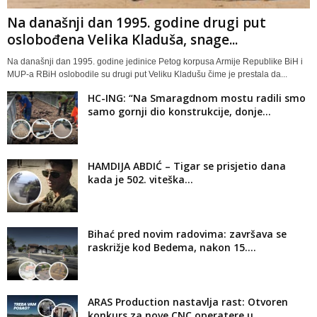
Na današnji dan 1995. godine drugi put
oslobođena Velika Kladuša, snage...
Na današnji dan 1995. godine jedinice Petog korpusa Armije Republike BiH i
MUP-a RBiH oslobodile su drugi put Veliku Kladušu čime je prestala da...
HC-ING: “Na Smaragdnom mostu radili smo
samo gornji dio konstrukcije, donje...
HAMDIJA ABDIĆ – Tigar se prisjetio dana
kada je 502. viteška...
Bihać pred novim radovima: završava se
raskrižje kod Bedema, nakon 15....
ARAS Production nastavlja rast: Otvoren
konkurs za nove CNC operatere u...