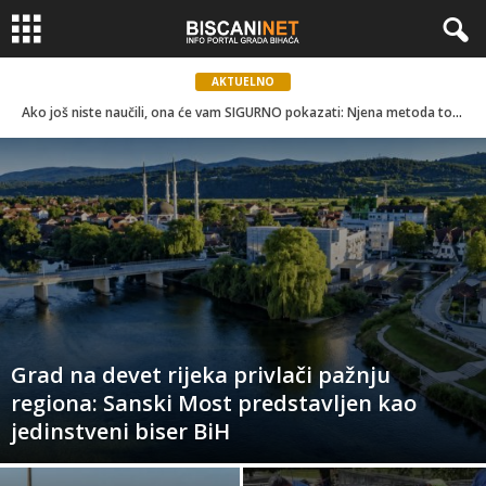
AKTUELNO
Ako još niste naučili, ona će vam SIGURNO pokazati: Njena metoda točenja GORIVA je izazvala HAOS na internetu!
Grad na devet rijeka privlači pažnju
regiona: Sanski Most predstavljen kao
jedinstveni biser BiH