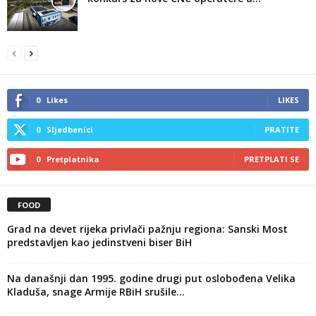
0
Likes
LIKES
0
Sljedbenici
PRATITE
0
Pretplatnika
PRETPLATI SE
FOOD
Grad na devet rijeka privlači pažnju regiona: Sanski Most
predstavljen kao jedinstveni biser BiH
Na današnji dan 1995. godine drugi put oslobođena Velika
Kladuša, snage Armije RBiH srušile...