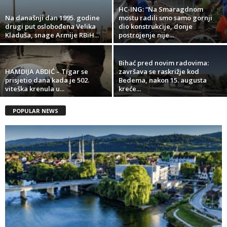
HC-ING: “Na Smaragdnom
Na današnji dan 1995. godine
mostu radili smo samo gornji
drugi put oslobođena Velika
dio konstrukcije, donje
Kladuša, snage Armije RBiH...
postrojenje nije...
Bihać pred novim radovima:
HAMDIJA ABDIĆ – Tigar se
završava se raskrižje kod
prisjetio dana kada je 502.
Bedema, nakon 15. augusta
viteška krenula u...
kreće...
POPULAR NEWS