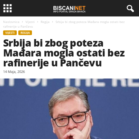
Naslovnica
Vijesti
Regija
Srbija bi zbog poteza Mađara mogla ostati bez
rafinerije u Pančevu
VIJESTI
REGIJA
Srbija bi zbog poteza
Mađara mogla ostati bez
rafinerije u Pančevu
14 Maja, 2026