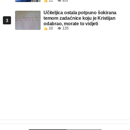
11
👁 857
kada je pročitao šta piše!
Učiteljica ostala potpuno šokirana
temom zadaćnice koju je Kristijan
3
odabrao, morate to vidjeti
10
👁 135