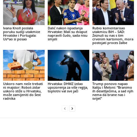
Ivana Knoll poslala
Dalić nakon ispadanja
Rubio komentarisao
poruku sudiji utakmice
Hrvatske: Mali su dvaput
utakmicu BiH – SAD:
Hrvatske i Portugala:
napravili čudo, sada nisu
Zeznuli su nas s tim
Us*ao si posao
smjeli
crvenim kartonom, mora
postojati proces žalbe
Uskoro nam neće trebati
Hrvatska: DHMZ izdao
Trump ponovo napao
ni majstor: Robot-zidar
upozorenja za više regija,
Italiju i Meloni: “Branimo
uskoro stiže u Hrvatsku,
toplotni val sve jači
ih desetljećima, a sad njih
može zamijeniti do šest
nema da brane nas i
radnika
svijet”