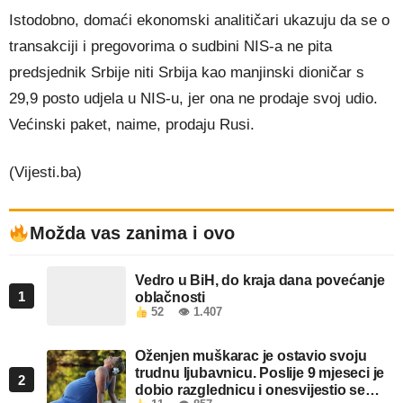
Istodobno, domaći ekonomski analitičari ukazuju da se o
transakciji i pregovorima o sudbini NIS-a ne pita
predsjednik Srbije niti Srbija kao manjinski dioničar s
29,9 posto udjela u NIS-u, jer ona ne prodaje svoj udio.
Većinski paket, naime, prodaju Rusi.
(Vijesti.ba)
Možda vas zanima i ovo
Vedro u BiH, do kraja dana povećanje
1
oblačnosti
52
👁 1.407
Oženjen muškarac je ostavio svoju
trudnu ljubavnicu. Poslije 9 mjeseci je
2
dobio razglednicu i onesvijestio se