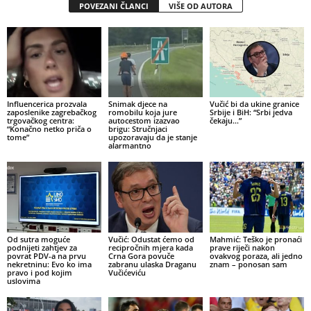
POVEZANI ČLANCI
VIŠE OD AUTORA
Influencerica prozvala
Snimak djece na
Vučić bi da ukine granice
zaposlenike zagrebačkog
romobilu koja jure
Srbije i BiH: “Srbi jedva
trgovačkog centra:
autocestom izazvao
čekaju…”
“Konačno netko priča o
brigu: Stručnjaci
tome”
upozoravaju da je stanje
alarmantno
Od sutra moguće
Vučić: Odustat ćemo od
Mahmić: Teško je pronaći
podnijeti zahtjev za
recipročnih mjera kada
prave riječi nakon
povrat PDV-a na prvu
Crna Gora povuče
ovakvog poraza, ali jedno
nekretninu: Evo ko ima
zabranu ulaska Draganu
znam – ponosan sam
pravo i pod kojim
Vučićeviću
uslovima