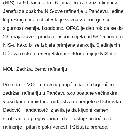
(NIS) za 60 dana – do 16. juna, do kad važi i licenca
Janafu za opskrbu NIS-ove rafinerije u Pančevu, jedine
koju Srbija ima i strateški je važna za energetski
sigurnost zemlje. Istodobno, OFAC je dao rok da se do
22. maja završi prodaja ruskog udjela od 56,15 posto u
NIS-u kako bi se izbjela primjena sankcija Sjedinjenih
Država ruskom energetskom sektoru, čiji je NIS dio.
MOL: Zadržat ćemo rafineriju
Premda je MOL u travnju priopćio da će dugoročno
zadržati rafineriju u Pančevu ako postane većinskim
vlasnikom, ministrica rudarstva i energetike Dubravka
Đedović Handanović izjavila je da ključni kamen
spoticanja u pregovorima i dalje ostaje budući rad
rafinerije i pitanje pokrivenosti tržišta iz prerade.