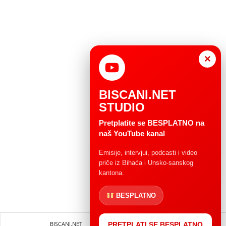
×
BISCANI.NET
STUDIO
Pretplatite se BESPLATNO na
naš YouTube kanal
Emisije, intervjui, podcasti i video
priče iz Bihaća i Unsko-sanskog
kantona.
BESPLATNO
BISCANI.NET
Impressum
Uvjeti korištenja
PRETPLATI SE BESPLATNO