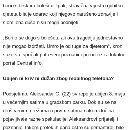
borio s teškom bolešću. Ipak, stravična vijest o gubitku
djeteta bila je udarac koji njegovo narušeno zdravlje i
slomljena duša nisu mogli podnijeti.
„Borilo se dugo s bolešću, ali ovu tragediju jednostavno
nije mogao izdržati. Umro je od tuge za djetetom“, kroz
suze su ispričali potreseni poznanici porodice za lokalni
portal Central info.
Ubijen ni kriv ni dužan zbog mobilnog telefona?
Podsjetimo, Aleksandar G. (22) svirepo je ubijen 8. maja
u večernjim satima u gradskom parku. Dok su se na
društvenim mrežama u prvim satima nakon zločina
pojavljivale razne spekulacije, Aleksandrovi prijatelji i
poznanici tokom proteklih dana oštro su demantirali bilo