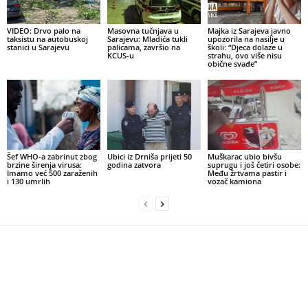
VIDEO: Drvo palo na
Masovna tučnjava u
Majka iz Sarajeva javno
taksistu na autobuskoj
Sarajevu: Mladića tukli
upozorila na nasilje u
stanici u Sarajevu
palicama, završio na
školi: “Djeca dolaze u
KCUS-u
strahu, ovo više nisu
obične svađe”
Šef WHO-a zabrinut zbog
Ubici iz Drniša prijeti 50
Muškarac ubio bivšu
brzine širenja virusa:
godina zatvora
suprugu i još četiri osobe:
Imamo već 500 zaraženih
Među žrtvama pastir i
i 130 umrlih
vozač kamiona