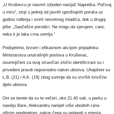
„U Kruševcu je nasmrt izboden navijač Napretka. Počivaj
u miru“, stoji u jednoj od javnih oproštajnih poruka uz
godinu rođenja i smrti nesretnog mladića, dok u drugoj
piše: „Saučešće porodici. Ne mogu da vjerujem, care,
neka ti je laka crna zemlja.“
Podsjetimo, brzom i efikasnom akcijom pripadnika
Ministarstva unutrašnjih poslova u
Kruševac
,
osumnjičeni za ovaj stravičan zločin identificirani su i
privedeni pravdi neposredno nakon ubistva. Uhapšeni su
L.B. (21) i A.K. (19) zbog sumnje da su izvršili krivično
djelo ubistva.
Oni se terete da su te večeri, oko 21.40 sati, u parku u
naselju Bare, Aleksandru nanijeli više ubodnih rana
oštrim predmetom, nakon čega su pobjegli s mjesta