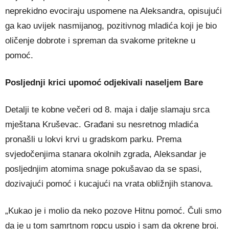
neprekidno evociraju uspomene na Aleksandra, opisujući
ga kao uvijek nasmijanog, pozitivnog mladića koji je bio
oličenje dobrote i spreman da svakome pritekne u
pomoć.
Posljednji krici upomoć odjekivali naseljem Bare
Detalji te kobne večeri od 8. maja i dalje slamaju srca
mještana
Kruševac
. Građani su nesretnog mladića
pronašli u lokvi krvi u gradskom parku. Prema
svjedočenjima stanara okolnih zgrada, Aleksandar je
posljednjim atomima snage pokušavao da se spasi,
dozivajući pomoć i kucajući na vrata obližnjih stanova.
„Kukao je i molio da neko pozove Hitnu pomoć. Čuli smo
da je u tom samrtnom ropcu uspio i sam da okrene broj.