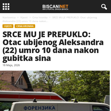
Naslovnica
Vijesti
Crna hronika
SRCE MU JE PREPUKLO: Otac ubijenog
Aleksandra (22) umro 10 dana nakon...
VIJESTI
CRNA HRONIKA
SRCE MU JE PREPUKLO:
Otac ubijenog Aleksandra
(22) umro 10 dana nakon
gubitka sina
18 Maja, 2026