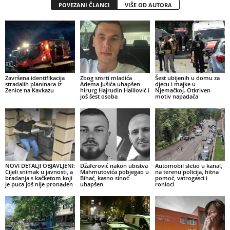
POVEZANI ČLANCI
VIŠE OD AUTORA
Završena identifikacija
Zbog smrti mladića
Šest ubijenih u domu za
stradalih planinara iz
Adema Jušića uhapšen
djecu i majke u
Zenice na Kavkazu
hirurg Hajrudin Halilović i
Njemačkoj. Otkriven
još šest osoba
motiv napadača
NOVI DETALJI OBJAVLJENI:
Džaferović nakon ubistva
Automobil sletio u kanal,
Cijeli snimak u javnosti, a
Mahmutovića pobjegao u
na terenu policija, hitna
bradanja s kačketom koji
Bihać, kasno sinoć
pomoć, vatrogasci i
je puca još nije pronađen
uhapšen
ronioci