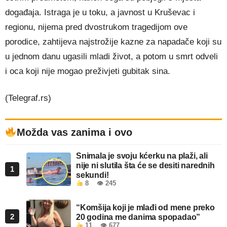
događaja. Istraga je u toku, a javnost u
Kruševac
i
regionu, nijema pred dvostrukom tragedijom ove
porodice, zahtijeva najstrožije kazne za napadače koji su
u jednom danu ugasili mladi život, a potom u smrt odveli
i oca koji nije mogao preživjeti gubitak sina.
(Telegraf.rs)
Možda vas zanima i ovo
Snimala je svoju kćerku na plaži, ali
nije ni slutila šta će se desiti narednih
1
sekundi!
8
👁 245
“Komšija koji je mlađi od mene preko
2
20 godina me danima spopadao”
11
👁 677