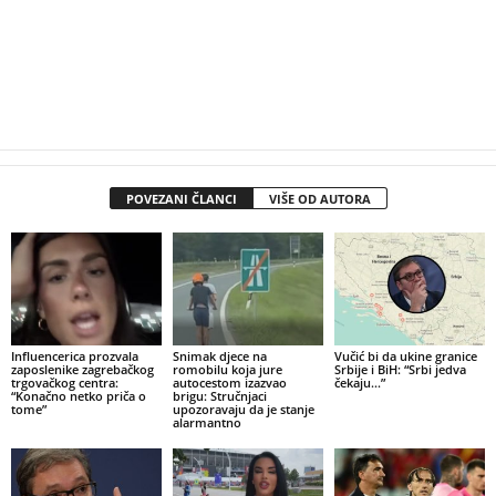
POVEZANI ČLANCI
VIŠE OD AUTORA
Influencerica prozvala
Snimak djece na
Vučić bi da ukine granice
zaposlenike zagrebačkog
romobilu koja jure
Srbije i BiH: “Srbi jedva
trgovačkog centra:
autocestom izazvao
čekaju…”
“Konačno netko priča o
brigu: Stručnjaci
tome”
upozoravaju da je stanje
alarmantno