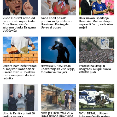
Vučić: Odustat ćemo od
Ivana Knoll poslala
Dalić nakon ispadanja
recipročnih mjera kada
poruku sudiji utakmice
Hrvatske: Mali su dvaput
Crna Gora povuče
Hrvatske i Portugala:
napravili čudo, sada nisu
zabranu ulaska Draganu
Us*ao si posao
smjeli
Vučićeviću
Uskoro nam neće trebati
Hrvatska: DHMZ izdao
Protesti na Slaviji u
ni majstor: Robot-zidar
upozorenja za više regija,
Beogradu okupili skoro
uskoro stiže u Hrvatsku,
toplotni val sve jači
200.000 ljudi
može zamijeniti do šest
radnika
Ubici iz Drniša prijeti 50
OVO JE LUKSUZNA VILA
NOVI DETALJI: Ubijeni
godina zatvora
UHAPŠENOG BRAČNOG
Luka uopće nije trebao