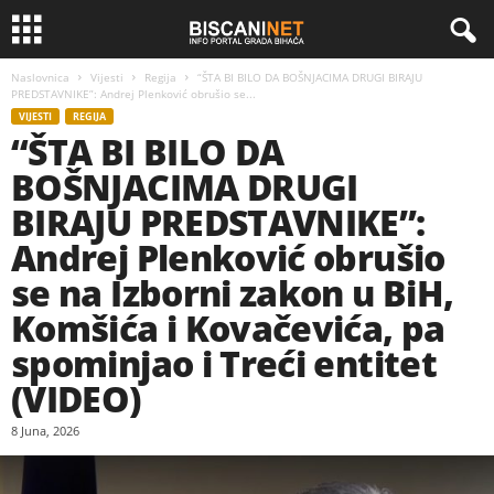
Naslovnica
Vijesti
Regija
“ŠTA BI BILO DA BOŠNJACIMA DRUGI BIRAJU
PREDSTAVNIKE”: Andrej Plenković obrušio se...
VIJESTI
REGIJA
“ŠTA BI BILO DA
BOŠNJACIMA DRUGI
BIRAJU PREDSTAVNIKE”:
Andrej Plenković obrušio
se na Izborni zakon u BiH,
Komšića i Kovačevića, pa
spominjao i Treći entitet
(VIDEO)
8 Juna, 2026