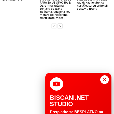
PARA ZA UBISTVO BAJE:
raditi: Kad je ubojica
Ogromna kuća na
naručio, svi su se bojali
Senjaku opasana
dostaviti hranu
zidinama, udaljena 400
metara od restorana
smrti! (foto, video)
×
BISCANI.NET
STUDIO
Pretplatite se BESPLATNO na