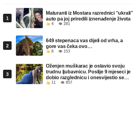
Maturanti iz Mostara razrednici “ukrali”
1
auto pa joj priredili iznenađenje života
4
👁 281
649 stepenaca vas dijeli od vrha, a
2
gore vas čeka ovo…
8
👁 153
Oženjen muškarac je ostavio svoju
trudnu ljubavnicu. Poslije 9 mjeseci je
3
dobio razglednicu i onesvijestio se
11
👁 857
kada je pročitao šta piše!