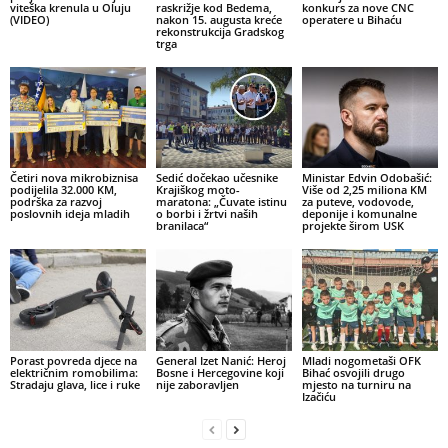
viteška krenula u Oluju
raskrižje kod Bedema,
konkurs za nove CNC
(VIDEO)
nakon 15. augusta kreće
operatere u Bihaću
rekonstrukcija Gradskog
trga
Četiri nova mikrobiznisa
Sedić dočekao učesnike
Ministar Edvin Odobašić:
podijelila 32.000 KM,
Krajiškog moto-
Više od 2,25 miliona KM
podrška za razvoj
maratona: „Čuvate istinu
za puteve, vodovode,
poslovnih ideja mladih
o borbi i žrtvi naših
deponije i komunalne
branilaca“
projekte širom USK
Porast povreda djece na
General Izet Nanić: Heroj
Mladi nogometaši OFK
električnim romobilima:
Bosne i Hercegovine koji
Bihać osvojili drugo
Stradaju glava, lice i ruke
nije zaboravljen
mjesto na turniru na
Izačiću