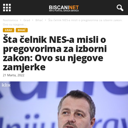
Naslovnica
Grad
Bihać
Šta čelnik NES-a misli o pregovorima za izborni zakon:
Ovo su njegove...
GRAD
BIHAĆ
Šta čelnik NES-a misli o
pregovorima za izborni
zakon: Ovo su njegove
zamjerke
21 Marta, 2022