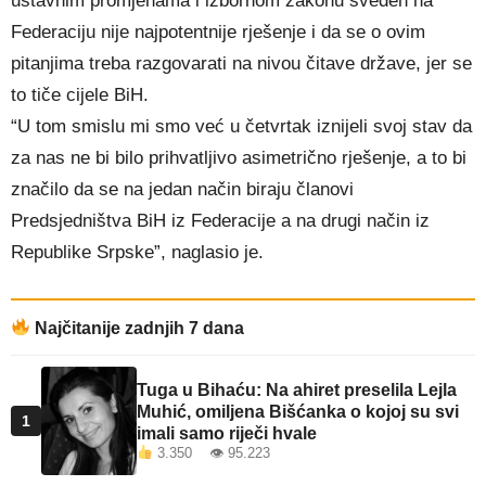
ustavnim promjenama i izbornom zakonu sveden na
Federaciju nije najpotentnije rješenje i da se o ovim
pitanjima treba razgovarati na nivou čitave države, jer se
to tiče cijele BiH.
“U tom smislu mi smo već u četvrtak iznijeli svoj stav da
za nas ne bi bilo prihvatljivo asimetrično rješenje, a to bi
značilo da se na jedan način biraju članovi
Predsjedništva BiH iz Federacije a na drugi način iz
Republike Srpske”, naglasio je.
Najčitanije zadnjih 7 dana
Tuga u Bihaću: Na ahiret preselila Lejla
Muhić, omiljena Bišćanka o kojoj su svi
1
imali samo riječi hvale
3.350 👁 95.223