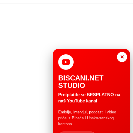
×
BISCANI.NET
STUDIO
Pretplatite se BESPLATNO na
naš YouTube kanal
Emisije, intervjui, podcasti i video
priče iz Bihaća i Unsko-sanskog
kantona.