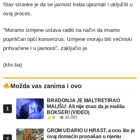
Stav stranke je da se javnost treba upoznati i uključiti u
ovaj proces.
“Moramo izmjene ustava raditi na način da imamo
popriličan opći konsenzus. Izmjene moraju biti većinski
prihvaćene i u javnosti”, zaključio je.
(klix.ba)
Možda vas zanima i ovo
BRADONJA JE MALTRETIRAO
MALIŠU: Ali nije znao da je mališa
1
BOKSER! (VIDEO)
8
👁 20.093
GROM UDARIO U HRAST, a ono što je
ovaj domaćin pronašao u njemu
2