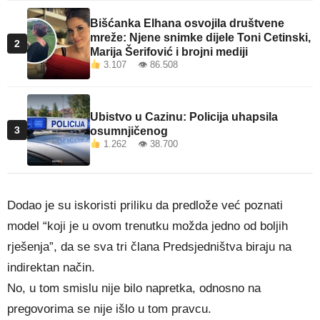
Bišćanka Elhana osvojila društvene
mreže: Njene snimke dijele Toni Cetinski,
2
Marija Šerifović i brojni mediji
3.107 👁 86.508
Ubistvo u Cazinu: Policija uhapsila
3
osumnjičenog
1.262 👁 38.700
Dodao je su iskoristi priliku da predlože već poznati
model “koji je u ovom trenutku možda jedno od boljih
rješenja”, da se sva tri člana Predsjedništva biraju na
indirektan način.
No, u tom smislu nije bilo napretka, odnosno na
pregovorima se nije išlo u tom pravcu.