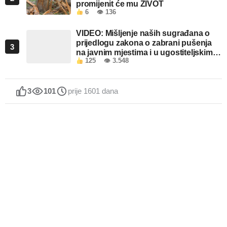
promijenit će mu ŽIVOT
6
👁 136
VIDEO: Mišljenje naših sugrađana o
prijedlogu zakona o zabrani pušenja
3
na javnim mjestima i u ugostiteljskim
125
👁 3.548
objektima u FBiH
3
101
prije 1601 dana