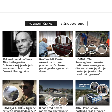
POVEZANI ČLANCI
VIŠE OD AUTORA
101 godina od rođenja
Građani MZ Centar
HC-ING: “Na
Alije Izetbegovića:
ukazali na brojne
Smaragdnom mostu
Državnik koji je obilježio
probleme: Od buke i
radili smo samo gornji
savremenu historiju
parkinga do sigurnosti
dio konstrukcije, donje
Bosne i Hercegovine
djece
postrojenje nije bilo
predmet ugovora”
HAMDIJA ABDIĆ – Tigar se
Bihać pred novim
ARAS Production
prisjetio dana kada je 502.
radovima: završava se
nastavlja rast: Otvoren