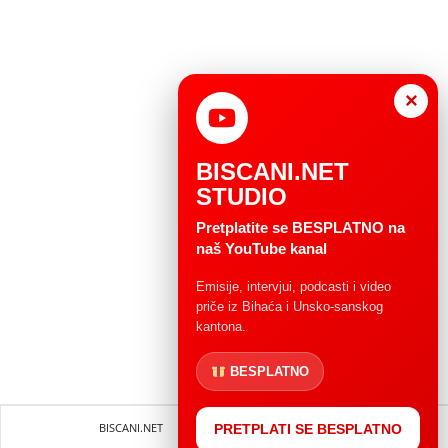
×
BISCANI.NET
STUDIO
Pretplatite se BESPLATNO na
naš YouTube kanal
Emisije, intervjui, podcasti i video
priče iz Bihaća i Unsko-sanskog
kantona.
BESPLATNO
BISCANI.NET
Impressum
Uvjeti korištenja
PRETPLATI SE BESPLATNO