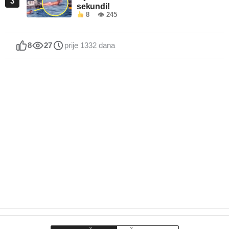
3
sekundi!
8
👁 245
8
27
prije 1332 dana