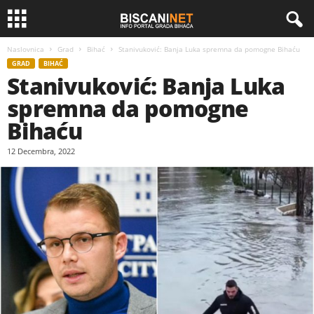
Naslovnica
Grad
Bihać
Stanivuković: Banja Luka spremna da pomogne Bihaću
GRAD
BIHAĆ
Stanivuković: Banja Luka
spremna da pomogne
Bihaću
12 Decembra, 2022