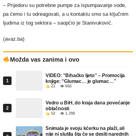
– Prijedoru su potrebne pumpe za ispumpavanje vode,
pa ćemo i tu odreagovati, a u kontaktu smo sa ključnim
ljudima iz tog sektora – saopćio je Stanivuković.
(avaz.ba)
Možda vas zanima i ovo
VIDEO: “Bihaćko ljeto” – Promocija
1
knjige: “Glumac… je glumac…”
21
👁 666
Vedro u BiH, do kraja dana povećanje
2
oblačnosti
52
👁 1.398
Snimala je svoju kćerku na plaži, ali
nije ni slutila šta će se desiti narednih