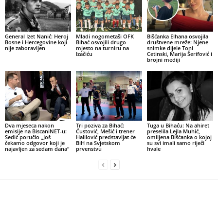
General Izet Nanić: Heroj
Mladi nogometaši OFK
Bišćanka Elhana osvojila
Bosne i Hercegovine koji
Bihać osvojili drugo
društvene mreže: Njene
nije zaboravljen
mjesto na turniru na
snimke dijele Toni
Izačiću
Cetinski, Marija Šerifović i
brojni mediji
Dva mjeseca nakon
Tri poziva za Bihać:
Tuga u Bihaću: Na ahiret
emisije na BiscaniNET-u:
Ćustović, Mešić i trener
preselila Lejla Muhić,
Sedić poručio „Još
Halilović predstavljat će
omiljena Bišćanka o kojoj
čekamo odgovor koji je
BiH na Svjetskom
su svi imali samo riječi
najavljen za sedam dana“
prvenstvu
hvale