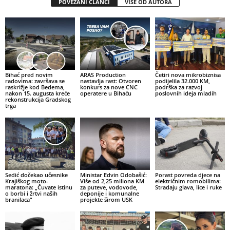
POVEZANI ČLANCI
VIŠE OD AUTORA
Bihać pred novim
ARAS Production
Četiri nova mikrobiznisa
radovima: završava se
nastavlja rast: Otvoren
podijelila 32.000 KM,
raskrižje kod Bedema,
konkurs za nove CNC
podrška za razvoj
nakon 15. augusta kreće
operatere u Bihaću
poslovnih ideja mladih
rekonstrukcija Gradskog
trga
Sedić dočekao učesnike
Ministar Edvin Odobašić:
Porast povreda djece na
Krajiškog moto-
Više od 2,25 miliona KM
električnim romobilima:
maratona: „Čuvate istinu
za puteve, vodovode,
Stradaju glava, lice i ruke
o borbi i žrtvi naših
deponije i komunalne
branilaca“
projekte širom USK