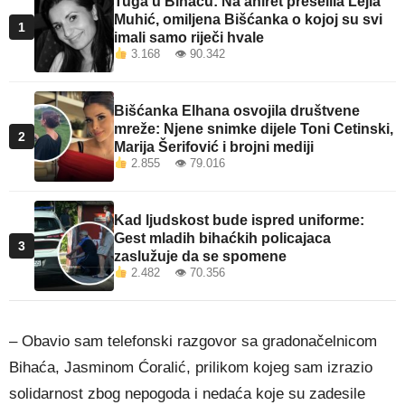
Tuga u Bihaću: Na ahiret preselila Lejla
Muhić, omiljena Bišćanka o kojoj su svi
1
imali samo riječi hvale
3.168 👁 90.342
Bišćanka Elhana osvojila društvene
mreže: Njene snimke dijele Toni Cetinski,
2
Marija Šerifović i brojni mediji
2.855 👁 79.016
Kad ljudskost bude ispred uniforme:
Gest mladih bihaćkih policajaca
3
zaslužuje da se spomene
2.482 👁 70.356
– Obavio sam telefonski razgovor sa gradonačelnicom
Bihaća, Jasminom Ćoralić, prilikom kojeg sam izrazio
solidarnost zbog nepogoda i nedaća koje su zadesile