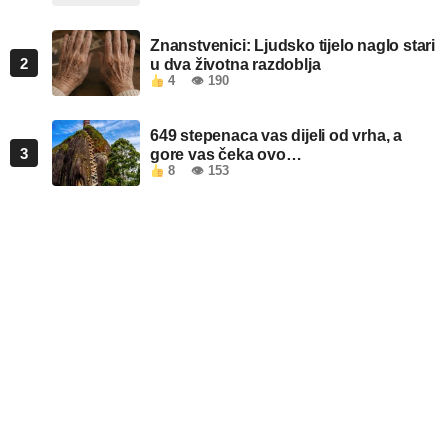
Znanstvenici: Ljudsko tijelo naglo stari
2
u dva životna razdoblja
4
👁 190
649 stepenaca vas dijeli od vrha, a
3
gore vas čeka ovo…
8
👁 153