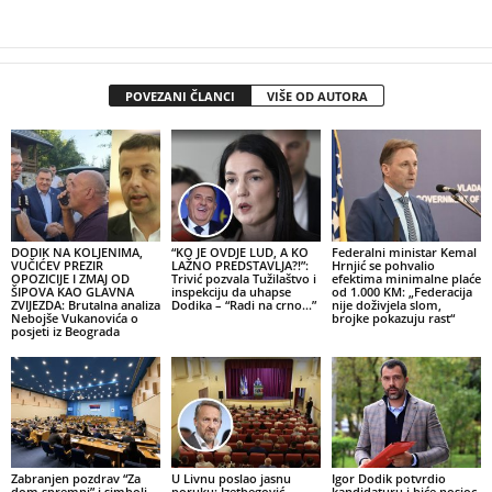
POVEZANI ČLANCI
VIŠE OD AUTORA
DODIK NA KOLJENIMA,
“KO JE OVDJE LUD, A KO
Federalni ministar Kemal
VUČIĆEV PREZIR
LAŽNO PREDSTAVLJA?!”:
Hrnjić se pohvalio
OPOZICIJE I ZMAJ OD
Trivić pozvala Tužilaštvo i
efektima minimalne plaće
ŠIPOVA KAO GLAVNA
inspekciju da uhapse
od 1.000 KM: „Federacija
ZVIJEZDA: Brutalna analiza
Dodika – “Radi na crno…”
nije doživjela slom,
Nebojše Vukanovića o
brojke pokazuju rast“
posjeti iz Beograda
Zabranjen pozdrav “Za
U Livnu poslao jasnu
Igor Dodik potvrdio
dom spremni” i simboli
poruku: Izetbegović
kandidaturu i biće nosioc