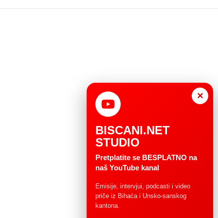
×
BISCANI.NET
STUDIO
Pretplatite se BESPLATNO na
naš YouTube kanal
Emisije, intervjui, podcasti i video
priče iz Bihaća i Unsko-sanskog
kantona.