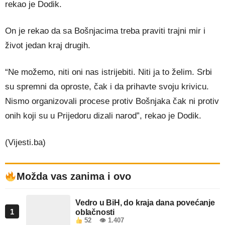
rekao je Dodik.
On je rekao da sa Bošnjacima treba praviti trajni mir i
život jedan kraj drugih.
“Ne možemo, niti oni nas istrijebiti. Niti ja to želim. Srbi
su spremni da oproste, čak i da prihavte svoju krivicu.
Nismo organizovali procese protiv Bošnjaka čak ni protiv
onih koji su u Prijedoru dizali narod”, rekao je Dodik.
(Vijesti.ba)
Možda vas zanima i ovo
Vedro u BiH, do kraja dana povećanje
1
oblačnosti
52
👁 1.407