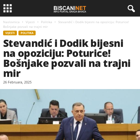
Naslovnica
Vijesti
Politika
Stevandić i Dodik bijesni na opoziciju: Poturice!
Bošnjake pozvali na trajni mir
VIJESTI
POLITIKA
Stevandić i Dodik bijesni
na opoziciju: Poturice!
Bošnjake pozvali na trajni
mir
26 Februara, 2025