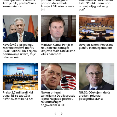
Armije BiH, predviđene i
poručio da simboli
liste: “Politiku sam učio
kazne zatvora
Armije RBiH nikada neće
od najboljeg, od svog
biti
oca”
Kovačević o prijedlogu
Ministar Kemal Hrnjić o
Usvojen zakon: Povećane
zabrane zastave RBiH u
zloupotrebi poticaja:
plate u institucijama BiH
RS-u: Politički čin s ciljem
Umjesto štale zatekli smo
ponižavanja žrtava, to je
vilu s bazenom
udar na mir
Preko 2,7 milijardi KM
Nakon prijetnji
Nikšić: Očekujem da će
duga: RS se zadužila
sankcijama Dodik spustio
građani priznati
novih 50,9 miliona KM
loptu: Naglasio potrebu
postignuća SDP-a
za unutrašnjim
dogovorom u BiH