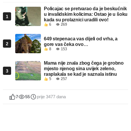
Policajac se pretvarao da je beskućnik
u invalidskim kolicima: Ostao je u šoku
1
kada su prolaznici uradili ovo!
6
👁 269
649 stepenaca vas dijeli od vrha, a
2
gore vas čeka ovo…
8
👁 153
Mama nije znala zbog čega je grobno
mjesto njenog sina uvijek zeleno,
3
rasplakala se kad je saznala istinu
5
👁 257
7
55
prije 3477 dana