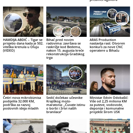
HAMDIJA ABDIĆ – Tigar se
Bihać pred novim
ARAS Production
prisjetio dana kada je 502.
radovima: završava se
nastavlja rast: Otvoren
viteška krenula u Oluju
raskrižje kod Bedema,
konkurs za nove CNC
(VIDEO)
nakon 15. augusta kreće
operatere u Bihaću
rekonstrukcija Gradskog
trga
Četiri nova mikrobiznisa
Sedić dočekao učesnike
Ministar Edvin Odobašić:
podijelila 32.000 KM,
Krajiškog moto-
Više od 2,25 miliona KM
podrška za razvoj
maratona: „Čuvate istinu
za puteve, vodovode,
poslovnih ideja mladih
o borbi i žrtvi naših
deponije i komunalne
branilaca“
projekte širom USK