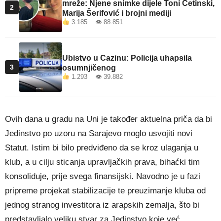
mreže: Njene snimke dijele Toni Cetinski,
2
Marija Šerifović i brojni mediji
3.185 👁 88.851
Ubistvo u Cazinu: Policija uhapsila
3
osumnjičenog
1.293 👁 39.882
Ovih dana u gradu na Uni je također aktuelna priča da bi
Jedinstvo po uzoru na Sarajevo moglo usvojiti novi
Statut. Istim bi bilo predviđeno da se kroz ulaganja u
klub, a u cilju sticanja upravljačkih prava, bihaćki tim
konsoliduje, prije svega finansijski. Navodno je u fazi
pripreme projekat stabilizacije te preuzimanje kluba od
jednog stranog investitora iz arapskih zemalja, što bi
predstavljalo veliku stvar za Jedinstvo koje već