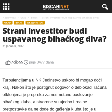
Naslovnica
Grad
Bihać
Strani investitor budi uspavanog bihaćkog diva?
GRAD
BIHAĆ
NK JEDINSTVO
Strani investitor budi
uspavanog bihaćkog diva?
31 Januara, 2017
7
55
prije 3477 dana
Turbulencijama u NK Jedinstvo uskoro bi mogao doći
kraj. Nakon što je postignut dogovor o deblokadi računa
otklonjena je prepreka za nesmetano poslovanje
bihaćkog kluba, a stvorene su ujedno i realne
pretpostavke da ne dođe do gašenja kluba što je u