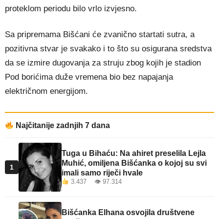
proteklom periodu bilo vrlo izvjesno.
Sa pripremama Bišćani će zvanično startati sutra, a
pozitivna stvar je svakako i to što su osigurana sredstva
da se izmire dugovanja za struju zbog kojih je stadion
Pod borićima duže vremena bio bez napajanja
električnom energijom.
Najčitanije zadnjih 7 dana
Tuga u Bihaću: Na ahiret preselila Lejla
Muhić, omiljena Bišćanka o kojoj su svi
1
imali samo riječi hvale
3.437 👁 97.314
Bišćanka Elhana osvojila društvene