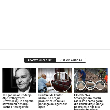
POVEZANI ČLANCI
VIŠE OD AUTORA
101 godina od rođenja
Građani MZ Centar
HC-ING: “Na
Alije Izetbegovića:
ukazali na brojne
Smaragdnom mostu
Državnik koji je obilježio
probleme: Od buke i
radili smo samo gornji
savremenu historiju
parkinga do sigurnosti
dio konstrukcije, donje
Bosne i Hercegovine
djece
postrojenje nije bilo
predmet ugovora”