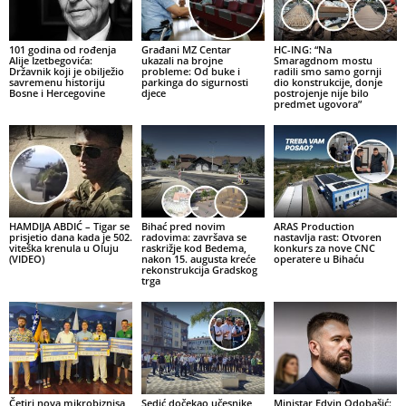
101 godina od rođenja
Građani MZ Centar
HC-ING: “Na
Alije Izetbegovića:
ukazali na brojne
Smaragdnom mostu
Državnik koji je obilježio
probleme: Od buke i
radili smo samo gornji
savremenu historiju
parkinga do sigurnosti
dio konstrukcije, donje
Bosne i Hercegovine
djece
postrojenje nije bilo
predmet ugovora”
HAMDIJA ABDIĆ – Tigar se
Bihać pred novim
ARAS Production
prisjetio dana kada je 502.
radovima: završava se
nastavlja rast: Otvoren
viteška krenula u Oluju
raskrižje kod Bedema,
konkurs za nove CNC
(VIDEO)
nakon 15. augusta kreće
operatere u Bihaću
rekonstrukcija Gradskog
trga
Četiri nova mikrobiznisa
Sedić dočekao učesnike
Ministar Edvin Odobašić: