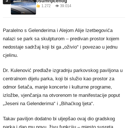
3
osumnjičenog
1.272 👁 39.014
Paralelno s Gelenderima i Alejom Alije Izetbegovića
nalazi se park sa skulpturom – predivan prostor kojem
nedostaje sadržaj koji bi ga „oživio“ i povezao u jednu
cjelinu.
Dr. Kulenović predlaže izgradnju parkovskog paviljona u
centralnom dijelu parka, koji bi služio kao prostor za
odmor šetača, manje koncerte i kulturne programe,
izložbe, vjenčanja na otvorenom te manifestacije poput
„Jeseni na Gelenderima“ i „Bihaćkog ljeta“.
Takav paviljon dodatno bi uljepšao ovaj dio gradskog
parka i dao mu novu, živu funkciju – mjesto susreta,