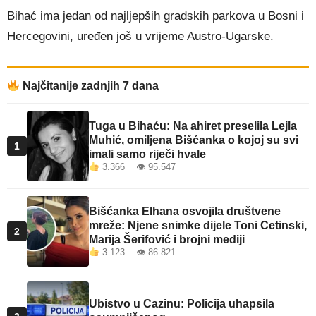
Bihać ima jedan od najljepših gradskih parkova u Bosni i
Hercegovini, uređen još u vrijeme Austro-Ugarske.
Najčitanije zadnjih 7 dana
Tuga u Bihaću: Na ahiret preselila Lejla
Muhić, omiljena Bišćanka o kojoj su svi
1
imali samo riječi hvale
3.366 👁 95.547
Bišćanka Elhana osvojila društvene
mreže: Njene snimke dijele Toni Cetinski,
2
Marija Šerifović i brojni mediji
3.123 👁 86.821
Ubistvo u Cazinu: Policija uhapsila