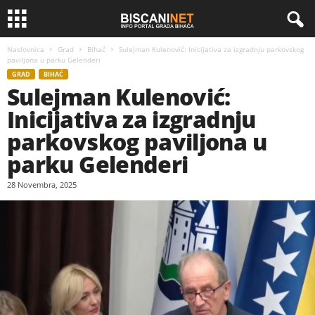
Naslovnica
Grad
Bihać
Sulejman Kulenović: Inicijativa za izgradnju parkovskog
paviljona u parku Gelenderi
GRAD
BIHAĆ
Sulejman Kulenović:
Inicijativa za izgradnju
parkovskog paviljona u
parku Gelenderi
28 Novembra, 2025