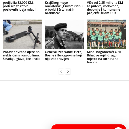
podijelila 32.000 KM,
Krajiškog moto-
Više od 2,25 miliona KM
podrška za razvoj
maratona: „Čuvate istinu
za puteve, vodovode,
poslovnih ideja mladih
o borbi i žrtvi naših
deponije i komunalne
branilaca“
projekte širom USK
Porast povreda djece na
General Izet Nanić: Heroj
Mladi nogometaši OFK
električnim romobilima:
Bosne i Hercegovine koji
Bihać osvojili drugo
Stradaju glava, lice i ruke
nije zaboravljen
mjesto na turniru na
Izačiću