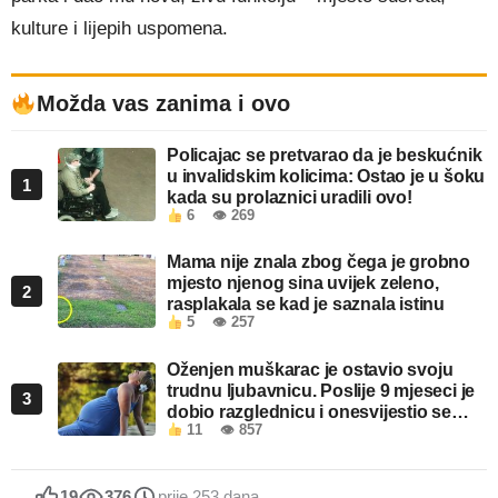
kulture i lijepih uspomena.
Možda vas zanima i ovo
Policajac se pretvarao da je beskućnik
u invalidskim kolicima: Ostao je u šoku
1
kada su prolaznici uradili ovo!
6
👁 269
Mama nije znala zbog čega je grobno
mjesto njenog sina uvijek zeleno,
2
rasplakala se kad je saznala istinu
5
👁 257
Oženjen muškarac je ostavio svoju
trudnu ljubavnicu. Poslije 9 mjeseci je
3
dobio razglednicu i onesvijestio se
11
👁 857
kada je pročitao šta piše!
19
376
prije 253 dana