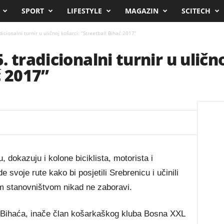
SPORT
LIFESTYLE
MAGAZIN
SCITECH
icionalni turnir u uličnoj košarci: “Streetball Bihać 2017”
 tradicionalni turnir u ulično
ć 2017”
, dokazuju i kolone biciklista, motorista i
svoje rute kako bi posjetili Srebrenicu i učinili
m stanovništvom nikad ne zaboravi.
z Bihaća, inače član košarkaškog kluba Bosna XXL