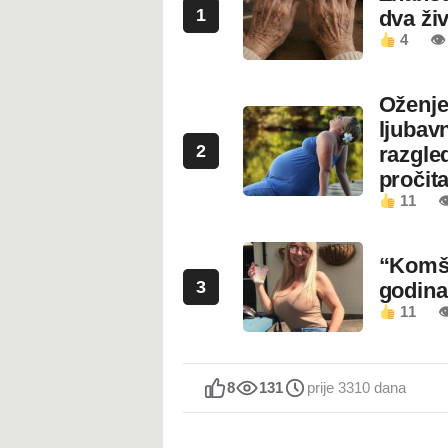
1
dva ži
4
👁
Oženje
ljubavn
2
razgled
pročita
11

“Komši
3
godin
11

8
131
prije 3310 dana