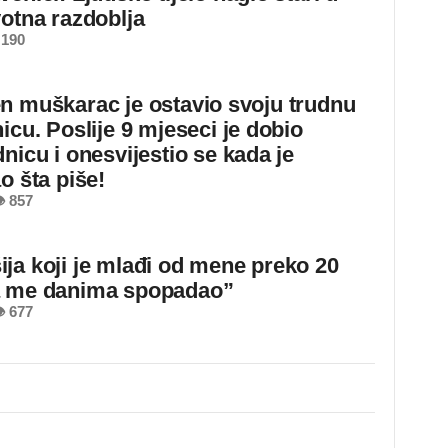
votna razdoblja
 190
n muškarac je ostavio svoju trudnu
icu. Poslije 9 mjeseci je dobio
nicu i onesvijestio se kada je
o šta piše!
 857
ja koji je mlađi od mene preko 20
a me danima spopadao”
 677