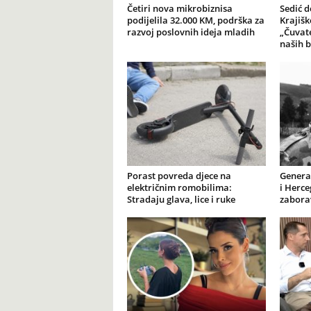
Četiri nova mikrobiznisa
Sedić d
podijelila 32.000 KM, podrška za
Krajiš
razvoj poslovnih ideja mladih
„Čuvate
naših b
Porast povreda djece na
General
električnim romobilima:
i Herce
Stradaju glava, lice i ruke
zabora