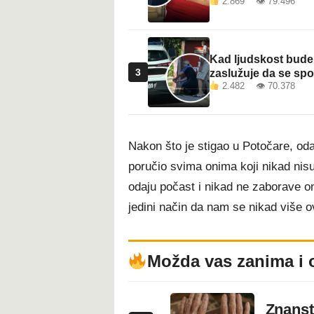
2.869 👁 79.496
Kad ljudskost bude 
3
zaslužuje da se sp
2.482 👁 70.378
Nakon što je stigao u Potočare, oda
poručio svima onima koji nikad nisu
odaju počast i nikad ne zaborave on
jedini način da nam se nikad više o
Možda vas zanima i 
Znanstv