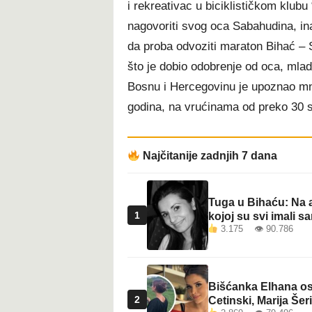
i rekreativac u biciklističkom klub
t
nagovoriti svog oca Sabahudina, in
da proba odvoziti maraton Bihać – 
što je dobio odobrenje od oca, mlad
Bosnu i Hercegovinu je upoznao mnog
godina, na vrućinama od preko 30 st
Najčitanije zadnjih 7 dana
Tuga u Bihaću: Na a
1
kojoj su svi imali sa
3.175 👁 90.786
Bišćanka Elhana osv
2
Cetinski, Marija Šeri