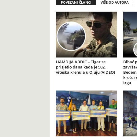
POVEZANI ČLANCI
VIŠE OD AUTORA
HAMDIJA ABDIĆ – Tigar se
Bihać 
prisjetio dana kada je 502.
završav
viteška krenula u Oluju (VIDEO)
Bedema
kreće r
trga