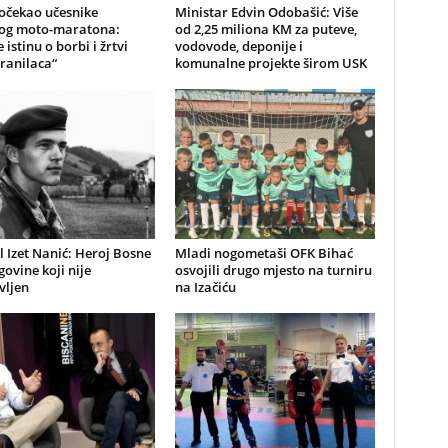
očekao učesnike
Ministar Edvin Odobašić: Više
kog moto-maratona:
od 2,25 miliona KM za puteve,
 istinu o borbi i žrtvi
vodovode, deponije i
ranilaca“
komunalne projekte širom USK
 Izet Nanić: Heroj Bosne
Mladi nogometaši OFK Bihać
govine koji nije
osvojili drugo mjesto na turniru
vljen
na Izačiću