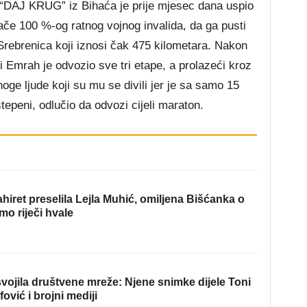
u “DAJ KRUG” iz Bihaća je prije mjesec dana uspio
ače 100 %-og ratnog vojnog invalida, da ga pusti
Srebrenica koji iznosi čak 475 kilometara. Nakon
i Emrah je odvozio sve tri etape, a prolazeći kroz
e ljude koji su mu se divili jer je sa samo 15
epeni, odlučio da odvozi cijeli maraton.
hiret preselila Lejla Muhić, omiljena Bišćanka o
mo riječi hvale
ojila društvene mreže: Njene snimke dijele Toni
fović i brojni mediji