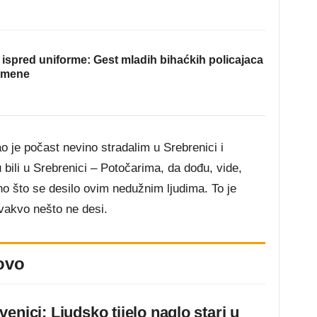
ispred uniforme: Gest mladih bihaćkih policajaca
omene
o je počast nevino stradalim u Srebrenici i
 bili u Srebrenici – Potočarima, da dođu, vide,
o što se desilo ovim nedužnim ljudima. To je
vakvo nešto ne desi.
ovo
enici: Ljudsko tijelo naglo stari u