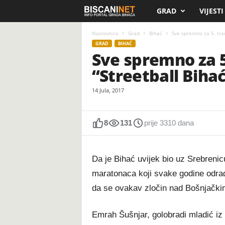
GRAD
VIJESTI
B
i
Naslovnica
Grad
Bihać
Sve spremno za 5. trad
GRAD
BIHAĆ
Sve spremno za 5.
s
“Streetball Biha
c
14 Jula, 2017
a
n
8
131
prije 3310 dana
i
Da je Bihać uvijek bio uz Srebrenicu
.
maratonaca koji svake godine odrade 
da se ovakav zločin nad Bošnjački
n
e
Emrah Šušnjar, golobradi mladić i