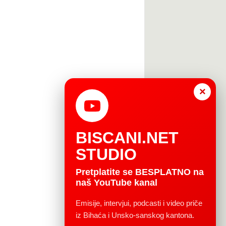
×
BISCANI.NET
STUDIO
Pretplatite se BESPLATNO na
naš YouTube kanal
Emisije, intervjui, podcasti i video priče
iz Bihaća i Unsko-sanskog kantona.