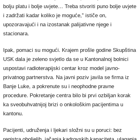
bolju platu i bolje uvjete… Treba stvoriti puno bolje uvjete
i zadržati kadar koliko je moguće,” ističe on,
upozoravajući i na izostanak palijativne njege i
stacionara.
Ipak, pomaci su mogući. Krajem prošle godine Skupština
USK dala je zeleno svjetlo da se u Kantonalnoj bolnici
uspostavi radioterapijski centar kroz model javno-
privatnog partnerstva. Na javni poziv javila se firma iz
Banje Luke, a pokrenute su i neophodne pravne
procedure. Pokretanje centra bilo bi prvi ozbiljan korak
ka sveobuhvatnijoj brizi o onkološkim pacijentima u
kantonu.
Pacijenti, udruženja i ljekari složni su u poruci: bez
registra oboljelih, jačanja kadrovskih kapaciteta, ulaganja