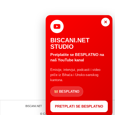
×
BISCANI.NET
STUDIO
Pretplatite se BESPLATNO na
naš YouTube kanal
Emisije, intervjui, podcasti i video
priče iz Bihaća i Unsko-sanskog
kantona.
BESPLATNO
BISCANI.NET
Impressum
Uvjeti korištenja
PRETPLATI SE BESPLATNO
© Copryright 2004 - 2025.