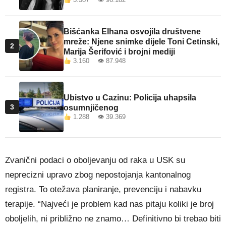
Bišćanka Elhana osvojila društvene
mreže: Njene snimke dijele Toni Cetinski,
2
Marija Šerifović i brojni mediji
3.160 👁 87.948
Ubistvo u Cazinu: Policija uhapsila
3
osumnjičenog
1.288 👁 39.369
Zvanični podaci o oboljevanju od raka u USK su
neprecizni upravo zbog nepostojanja kantonalnog
registra. To otežava planiranje, prevenciju i nabavku
terapije. “Najveći je problem kad nas pitaju koliki je broj
oboljelih, ni približno ne znamo… Definitivno bi trebao biti