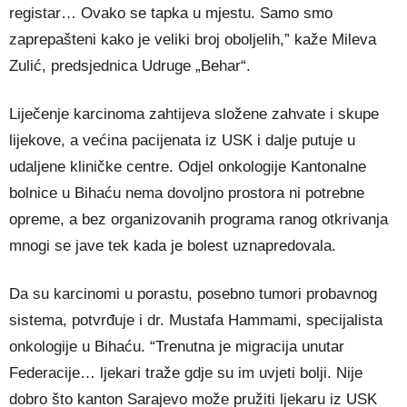
registar… Ovako se tapka u mjestu. Samo smo
zaprepašteni kako je veliki broj oboljelih,” kaže Mileva
Zulić, predsjednica Udruge „Behar“.
Liječenje karcinoma zahtijeva složene zahvate i skupe
lijekove, a većina pacijenata iz USK i dalje putuje u
udaljene kliničke centre. Odjel onkologije Kantonalne
bolnice u Bihaću nema dovoljno prostora ni potrebne
opreme, a bez organizovanih programa ranog otkrivanja
mnogi se jave tek kada je bolest uznapredovala.
Da su karcinomi u porastu, posebno tumori probavnog
sistema, potvrđuje i dr. Mustafa Hammami, specijalista
onkologije u Bihaću. “Trenutna je migracija unutar
Federacije… ljekari traže gdje su im uvjeti bolji. Nije
dobro što kanton Sarajevo može pružiti ljekaru iz USK