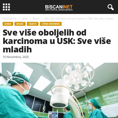
Naslovnica
Grad
Bihać
Sve više oboljelih od karcinoma u USK: Sve više mladih
GRAD
BIHAĆ
VIJESTI
CRNA HRONIKA
Sve više oboljelih od
karcinoma u USK: Sve više
mladih
10 Novembra, 2025