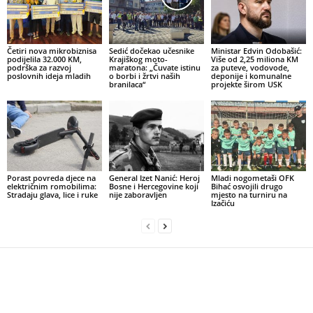
Četiri nova mikrobiznisa
Sedić dočekao učesnike
Ministar Edvin Odobašić:
podijelila 32.000 KM,
Krajiškog moto-
Više od 2,25 miliona KM
podrška za razvoj
maratona: „Čuvate istinu
za puteve, vodovode,
poslovnih ideja mladih
o borbi i žrtvi naših
deponije i komunalne
branilaca“
projekte širom USK
Porast povreda djece na
General Izet Nanić: Heroj
Mladi nogometaši OFK
električnim romobilima:
Bosne i Hercegovine koji
Bihać osvojili drugo
Stradaju glava, lice i ruke
nije zaboravljen
mjesto na turniru na
Izačiću