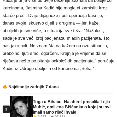
Kada je prije više od dvije decenije saznala da boluje od
karcinoma, Jasmina Kadić nije mogla ni zamisliti kroz
šta će proći. Dvije dijagnoze i pet operacija kasnije,
danas svoje iskustvo dijeli s drugima — jer, kaže,
oboljelih je sve više, a situacija sve teža. “Nažalost,
sada je sve veći broj pacijenata, mladih pacijenata, što
nas jako boli. Ne znam šta da kažem na ovu situaciju,
prebolno, ljuti smo, ogorčeni. Krajnje je vrijeme da se
riješava nešto po pitanju onkoloških pacijenata,” poručuje
Kadić iz Udruge oboljelih od karcinoma „Behar“.
Najčitanije zadnjih 7 dana
Tuga u Bihaću: Na ahiret preselila Lejla
Muhić, omiljena Bišćanka o kojoj su svi
1
imali samo riječi hvale
3.387 👁 96.182