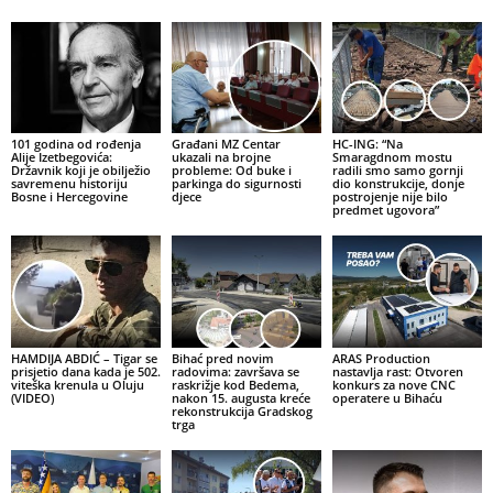
101 godina od rođenja
Građani MZ Centar
HC-ING: “Na
Alije Izetbegovića:
ukazali na brojne
Smaragdnom mostu
Državnik koji je obilježio
probleme: Od buke i
radili smo samo gornji
savremenu historiju
parkinga do sigurnosti
dio konstrukcije, donje
Bosne i Hercegovine
djece
postrojenje nije bilo
predmet ugovora”
HAMDIJA ABDIĆ – Tigar se
Bihać pred novim
ARAS Production
prisjetio dana kada je 502.
radovima: završava se
nastavlja rast: Otvoren
viteška krenula u Oluju
raskrižje kod Bedema,
konkurs za nove CNC
(VIDEO)
nakon 15. augusta kreće
operatere u Bihaću
rekonstrukcija Gradskog
trga