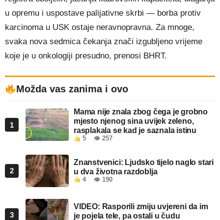
u opremu i uspostave palijativne skrbi — borba protiv
karcinoma u USK ostaje neravnopravna. Za mnoge,
svaka nova sedmica čekanja znači izgubljeno vrijeme
koje je u onkologiji presudno, prenosi BHRT.
Možda vas zanima i ovo
Mama nije znala zbog čega je grobno
mjesto njenog sina uvijek zeleno,
1
rasplakala se kad je saznala istinu
5
👁 257
Znanstvenici: Ljudsko tijelo naglo stari
2
u dva životna razdoblja
4
👁 190
VIDEO: Rasporili zmiju uvjereni da im
3
je pojela tele, pa ostali u čudu