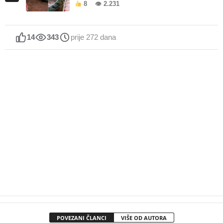
8
👁 2.231
14
343
prije 272 dana
POVEZANI ČLANCI
VIŠE OD AUTORA