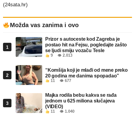
(24sata.hr)
Možda vas zanima i ovo
Prizor s autoceste kod Zagreba je
postao hit na Fejsu, pogledajte zašto
1
se ljudi smiju vozaču Tesle
9
👁 2.013
“Komšija koji je mlađi od mene preko
2
20 godina me danima spopadao”
11
👁 677
Majka rodila bebu kakva se rađa
jednom u 625 miliona slučajeva
3
(VIDEO)
11
👁 1.040