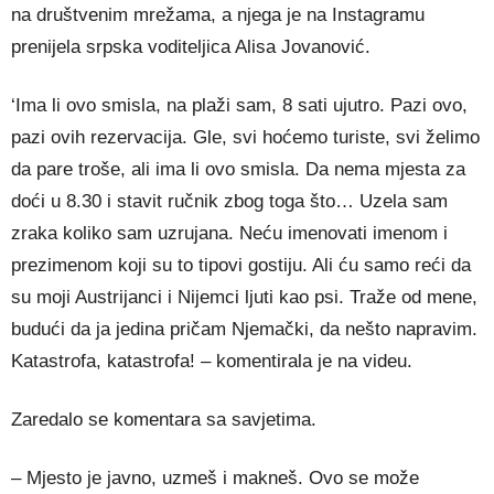
na društvenim mrežama, a njega je na Instagramu
prenijela srpska voditeljica Alisa Jovanović.
‘Ima li ovo smisla, na plaži sam, 8 sati ujutro. Pazi ovo,
pazi ovih rezervacija. Gle, svi hoćemo turiste, svi želimo
da pare troše, ali ima li ovo smisla. Da nema mjesta za
doći u 8.30 i stavit ručnik zbog toga što… Uzela sam
zraka koliko sam uzrujana. Neću imenovati imenom i
prezimenom koji su to tipovi gostiju. Ali ću samo reći da
su moji Austrijanci i Nijemci ljuti kao psi. Traže od mene,
budući da ja jedina pričam Njemački, da nešto napravim.
Katastrofa, katastrofa! – komentirala je na videu.
Zaredalo se komentara sa savjetima.
– Mjesto je javno, uzmeš i makneš. Ovo se može