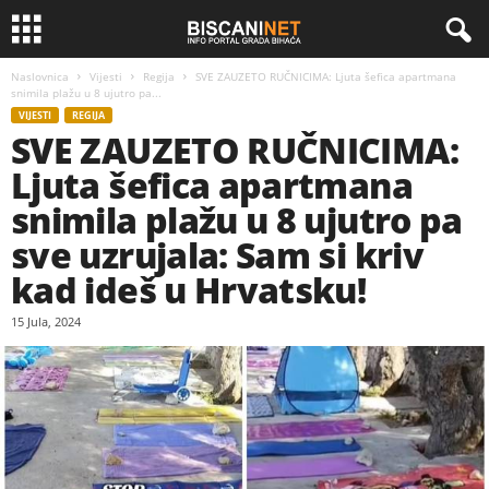
Naslovnica
Vijesti
Regija
SVE ZAUZETO RUČNICIMA: Ljuta šefica apartmana
snimila plažu u 8 ujutro pa...
VIJESTI
REGIJA
SVE ZAUZETO RUČNICIMA:
Ljuta šefica apartmana
snimila plažu u 8 ujutro pa
sve uzrujala: Sam si kriv
kad ideš u Hrvatsku!
15 Jula, 2024