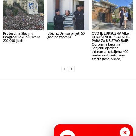
Protesti na Slaviji u
Ubici iz Drniša prijeti 50
OVO JE LUKSUZNA VILA
Beogradu okupili skoro
godina zatvora
UHAPŠENOG BRAČNOG
200.000 ljudi
PARA ZA UBISTVO BAJE:
Ogromna kuća na
Senjaku opasana
zidinama, udaljena 400
metara od restorana
smrti! (foto, video)
×