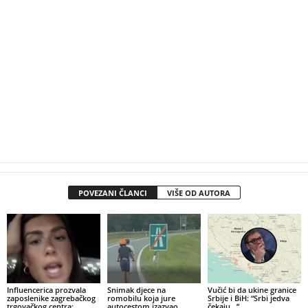
POVEZANI ČLANCI
VIŠE OD AUTORA
Influencerica prozvala
Snimak djece na
Vučić bi da ukine granice
zaposlenike zagrebačkog
romobilu koja jure
Srbije i BiH: “Srbi jedva
trgovačkog centra:
autocestom izazvao
čekaju…”