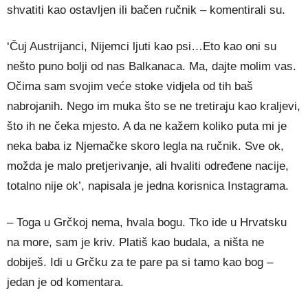
shvatiti kao ostavljen ili bačen ručnik – komentirali su.
‘Čuj Austrijanci, Nijemci ljuti kao psi…Eto kao oni su
nešto puno bolji od nas Balkanaca. Ma, dajte molim vas.
Očima sam svojim veće stoke vidjela od tih baš
nabrojanih. Nego im muka što se ne tretiraju kao kraljevi,
što ih ne čeka mjesto. A da ne kažem koliko puta mi je
neka baba iz Njemačke skoro legla na ručnik. Sve ok,
možda je malo pretjerivanje, ali hvaliti određene nacije,
totalno nije ok’, napisala je jedna korisnica Instagrama.
– Toga u Grčkoj nema, hvala bogu. Tko ide u Hrvatsku
na more, sam je kriv. Platiš kao budala, a ništa ne
dobiješ. Idi u Grčku za te pare pa si tamo kao bog –
jedan je od komentara.