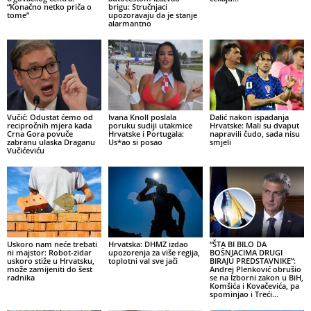
“Konačno netko priča o
brigu: Stručnjaci
tome”
upozoravaju da je stanje
alarmantno
Vučić: Odustat ćemo od
Ivana Knoll poslala
Dalić nakon ispadanja
recipročnih mjera kada
poruku sudiji utakmice
Hrvatske: Mali su dvaput
Crna Gora povuče
Hrvatske i Portugala:
napravili čudo, sada nisu
zabranu ulaska Draganu
Us*ao si posao
smjeli
Vučićeviću
Uskoro nam neće trebati
Hrvatska: DHMZ izdao
“ŠTA BI BILO DA
ni majstor: Robot-zidar
upozorenja za više regija,
BOŠNJACIMA DRUGI
uskoro stiže u Hrvatsku,
toplotni val sve jači
BIRAJU PREDSTAVNIKE”:
može zamijeniti do šest
Andrej Plenković obrušio
radnika
se na Izborni zakon u BiH,
Komšića i Kovačevića, pa
spominjao i Treći...