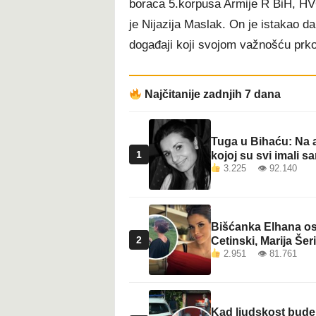
boraca 5.korpusa Armije R BiH, HVO 
t
je Nijazija Maslak. On je istakao da
događaji koji svojom važnošću prk
Najčitanije zadnjih 7 dana
Tuga u Bihaću: Na a
1
kojoj su svi imali sa
3.225 👁 92.140
Bišćanka Elhana osv
2
Cetinski, Marija Šeri
2.951 👁 81.761
Kad ljudskost bude 