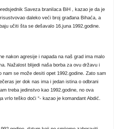
edsjednik Saveza branilaca BiH , kazao je da je
risustvovao daleko veći broj građana Bihaća, a
baju učiti šta se dešavalo 16.juna 1992.godine.
ine nakon agresije i napada na naš grad ima malo
a. Nažalost blijedi naša borba za ovu državu i
o nam se može desiti opet 1992.godine. Zato sam
ečeras jer dok nas ima i jedan istina o odbrani
am treba jedinstvo kao 1992.godine, no ova
a vrlo teško doći “- kazao je komandant Abdić.
 1992.godine datum koji ne smijemo zaboraviti,