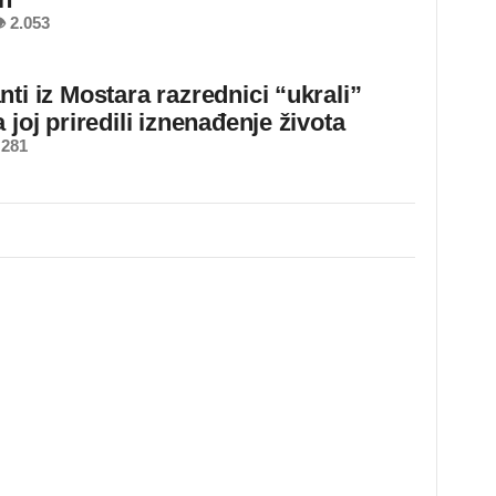
 2.053
ti iz Mostara razrednici “ukrali”
 joj priredili iznenađenje života
 281