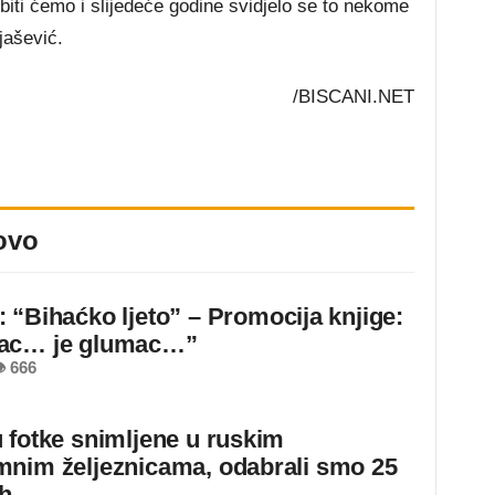
i biti ćemo i slijedeće godine svidjelo se to nekome
jašević.
/BISCANI.NET
ovo
 “Bihaćko ljeto” – Promocija knjige:
ac… je glumac…”
 666
 fotke snimljene u ruskim
nim željeznicama, odabrali smo 25
ih