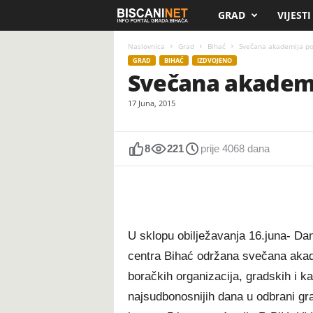
GRAD
VIJESTI
B
i
Naslovnica
Grad
Bihać
Svečana akademija po
GRAD
BIHAĆ
IZDVOJENO
Svečana akademi
s
17 Juna, 2015
c
a
8
221
prije 4068 dana
n
i
.
U sklopu obilježavanja 16.juna- Dan
centra Bihać održana svečana akade
n
boračkih organizacija, gradskih i kan
e
najsudbonosnijih dana u odbrani gr