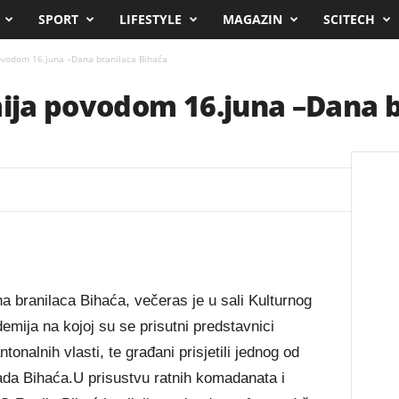
SPORT
LIFESTYLE
MAGAZIN
SCITECH
vodom 16.juna –Dana branilaca Bihaća
ja povodom 16.juna –Dana b
a branilaca Bihaća, večeras je u sali Kulturnog
mija na kojoj su se prisutni predstavnici
tonalnih vlasti, te građani prisjetili jednog od
ada Bihaća.U prisustvu ratnih komadanata i