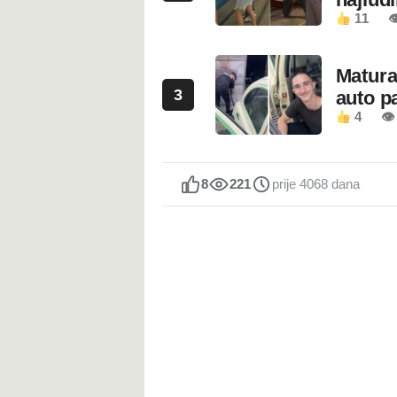
11

Maturan
3
auto pa
4
👁
8
221
prije 4068 dana