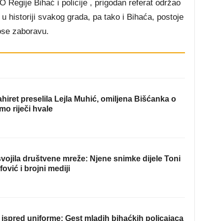
Regije Bihać i policije , prigodan referat održao
 u historiji svakog grada, pa tako i Bihaća, postoje
ose zaboravu.
hiret preselila Lejla Muhić, omiljena Bišćanka o
mo riječi hvale
ojila društvene mreže: Njene snimke dijele Toni
fović i brojni mediji
ispred uniforme: Gest mladih bihaćkih policajaca