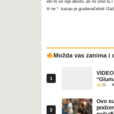
eto to se nije desilo, ali mi smo tu 
ili ne “- kazao je gradonačelnik Gali
Možda vas zanima i 
VIDEO:
1
“Glum
21

Ovo su
podzem
2
najluđ