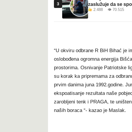
3
zaslužuje da se sp
2.488 👁 70.515
“U okviru odbrane R BiH Bihać je im
oslobođena ogromna energija Bišćan
prostorima. Osnivanje Patriotske lig
su korak ka pripremama za odbranu g
prvim danima juna 1992.godine. Juns
ekspoatisanje rezultata naše pobje
zarobljeni tenk i PRAGA, te uništeni
naših boraca “- kazao je Maslak.