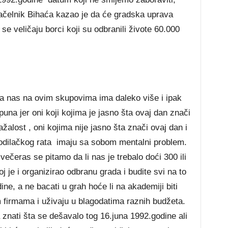
ačelnik Bihaća kazao je da će gradska uprava
e veličaju borci koji su odbranili živote 60.000
da nas na ovim skupovima ima daleko više i ipak
 puna jer oni koji kojima je jasno šta ovaj dan znači
žalost , oni kojima nije jasno šta znači ovaj dan i
odilačkog rata imaju sa sobom mentalni problem.
ečeras se pitamo da li nas je trebalo doći 300 ili
j je i organizirao odbranu grada i budite svi na to
ine, a ne bacati u grah hoće li na akademiji biti
m firmama i uživaju u blagodatima raznih budžeta.
 znati šta se dešavalo tog 16.juna 1992.godine ali