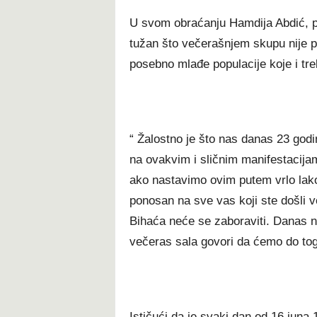
U svom obraćanju Hamdija Abdić, pr
tužan što večerašnjem skupu nije p
posebno mlađe populacije koje i tre
“ Žalostno je što nas danas 23 god
na ovakvim i sličnim manifestacijam
ako nastavimo ovim putem vrlo lak
ponosan na sve vas koji ste došli v
Bihaća neće se zaboraviti. Danas n
večeras sala govori da ćemo do tog
Ističući da je svaki dan od 16.juna