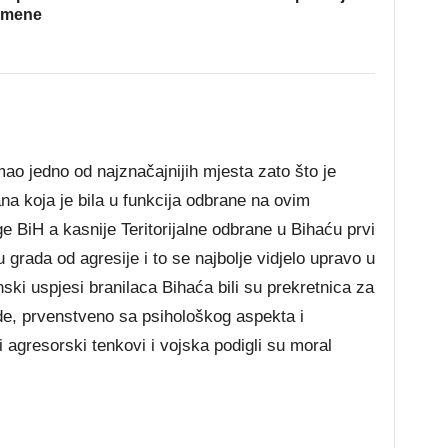
omene
ao jedno od najznačajnijih mjesta zato što je
a koja je bila u funkcija odbrane na ovim
e BiH a kasnije Teritorijalne odbrane u Bihaću prvi
rada od agresije i to se najbolje vidjelo upravo u
ki uspjesi branilaca Bihaća bili su prekretnica za
de, prvenstveno sa psihološkog aspekta i
 agresorski tenkovi i vojska podigli su moral