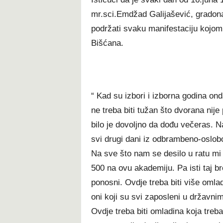
mr.sci.Emdžad Galijašević, gradon
podržati svaku manifestaciju kojom s
Bišćana.
“ Kad su izbori i izborna godina on
ne treba biti tužan što dvorana nije
bilo je dovoljno da dođu večeras. Na
svi drugi dani iz odbrambeno-oslob
Na sve što nam se desilo u ratu mi v
500 na ovu akademiju. Pa isti taj bro
ponosni. Ovdje treba biti više omlad
oni koji su svi zaposleni u državni
Ovdje treba biti omladina koja treba