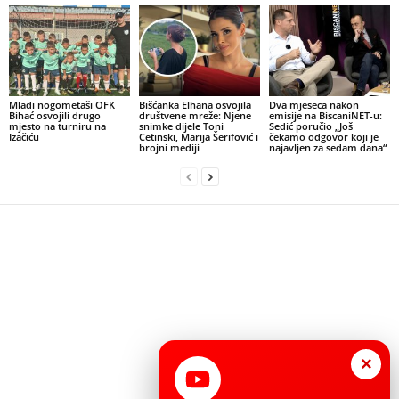
Mladi nogometaši OFK
Bišćanka Elhana osvojila
Dva mjeseca nakon
Bihać osvojili drugo
društvene mreže: Njene
emisije na BiscaniNET-u:
mjesto na turniru na
snimke dijele Toni
Sedić poručio „Još
Izačiću
Cetinski, Marija Šerifović i
čekamo odgovor koji je
brojni mediji
najavljen za sedam dana“
×