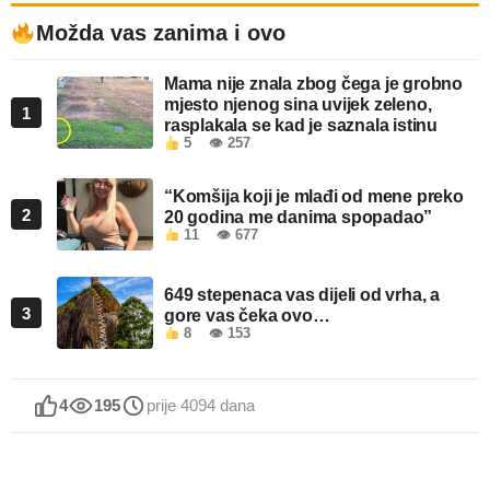
Možda vas zanima i ovo
Mama nije znala zbog čega je grobno
mjesto njenog sina uvijek zeleno,
1
rasplakala se kad je saznala istinu
5
👁 257
“Komšija koji je mlađi od mene preko
2
20 godina me danima spopadao”
11
👁 677
649 stepenaca vas dijeli od vrha, a
3
gore vas čeka ovo…
8
👁 153
4
195
prije 4094 dana