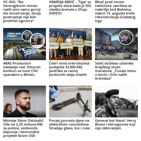
HC-ING: “Na
HAMDIJA ABDIĆ – Tigar se
Bihać pred novim
Smaragdnom mostu
prisjetio dana kada je 502.
radovima: završava se
radili smo samo gornji
viteška krenula u Oluju
raskrižje kod Bedema,
dio konstrukcije, donje
(VIDEO)
nakon 15. augusta kreće
postrojenje nije bilo
rekonstrukcija Gradskog
predmet ugovora”
trga
ARAS Production
Četiri nova mikrobiznisa
Sedić dočekao učesnike
nastavlja rast: Otvoren
podijelila 32.000 KM,
Krajiškog moto-
konkurs za nove CNC
podrška za razvoj
maratona: „Čuvate istinu
operatere u Bihaću
poslovnih ideja mladih
o borbi i žrtvi naših
branilaca“
Ministar Edvin Odobašić:
Porast povreda djece na
General Izet Nanić: Heroj
Više od 2,25 miliona KM
električnim romobilima:
Bosne i Hercegovine koji
za puteve, vodovode,
Stradaju glava, lice i ruke
nije zaboravljen
deponije i komunalne
projekte širom USK