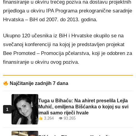
finansiranje u okviru trećeg poziva na dostavu projektnih
prijedloga u okviru IPA Programa prekogranične saradnje
Hrvatska – BiH od 2007. do 2013. godina.
Ukupno 120 učesnika iz BiH i Hrvatske okupilo se na
svečanoj konferenciji na kojoj je predstavljen projekat
Bee Promoted – Promocija pčelarstva, koji je odobren za
finansiranje u okviru ovog poziva.
Najčitanije zadnjih 7 dana
Tuga u Bihaću: Na ahiret preselila Lejla
Muhić, omiljena Bišćanka o kojoj su svi
1
imali samo riječi hvale
3.264 👁 93.265