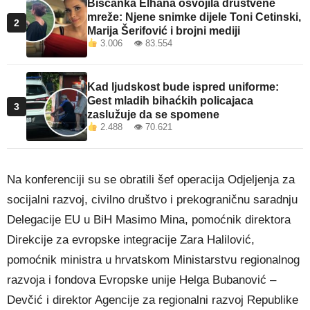
Bišćanka Elhana osvojila društvene
mreže: Njene snimke dijele Toni Cetinski,
2
Marija Šerifović i brojni mediji
3.006 👁 83.554
Kad ljudskost bude ispred uniforme:
Gest mladih bihaćkih policajaca
3
zaslužuje da se spomene
2.488 👁 70.621
Na konferenciji su se obratili šef operacija Odjeljenja za
socijalni razvoj, civilno društvo i prekograničnu saradnju
Delegacije EU u BiH Masimo Mina, pomoćnik direktora
Direkcije za evropske integracije Zara Halilović,
pomoćnik ministra u hrvatskom Ministarstvu regionalnog
razvoja i fondova Evropske unije Helga Bubanović –
Devčić i direktor Agencije za regionalni razvoj Republike