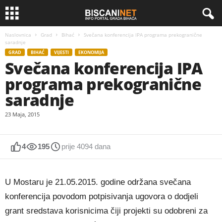
Naslovnica
Grad
Bihać
Svečana konferencija IPA programa prekogranične
saradnje
GRAD
BIHAĆ
VIJESTI
EKONOMIJA
Svečana konferencija IPA
programa prekogranične
saradnje
23 Maja, 2015
4
195
prije 4094 dana
U Mostaru je 21.05.2015. godine održana svečana
konferencija povodom potpisivanja ugovora o dodjeli
grant sredstava korisnicima čiji projekti su odobreni za