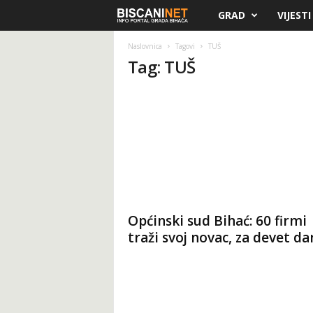
GRAD
VIJESTI
B
i
Naslovnica
Tagovi
TUŠ
Tag: TUŠ
s
c
a
n
i
Općinski sud Bihać: 60 firmi
.
traži svoj novac, za devet dan
n
e