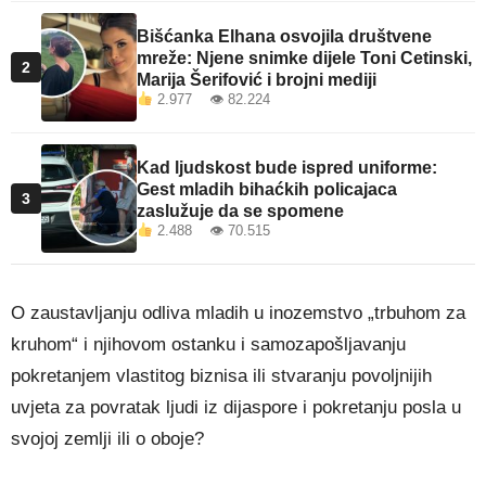
Bišćanka Elhana osvojila društvene
mreže: Njene snimke dijele Toni Cetinski,
2
Marija Šerifović i brojni mediji
2.977 👁 82.224
Kad ljudskost bude ispred uniforme:
Gest mladih bihaćkih policajaca
3
zaslužuje da se spomene
2.488 👁 70.515
O zaustavljanju odliva mladih u inozemstvo „trbuhom za
kruhom“ i njihovom ostanku i samozapošljavanju
pokretanjem vlastitog biznisa ili stvaranju povoljnijih
uvjeta za povratak ljudi iz dijaspore i pokretanju posla u
svojoj zemlji ili o oboje?