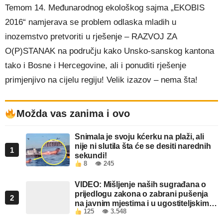
Temom 14. Međunarodnog ekološkog sajma „EKOBIS
2016“ namjerava se problem odlaska mladih u
inozemstvo pretvoriti u rješenje – RAZVOJ ZA
O(P)STANAK na području kako Unsko-sanskog kantona
tako i Bosne i Hercegovine, ali i ponuditi rješenje
primjenjivo na cijelu regiju! Velik izazov – nema šta!
Možda vas zanima i ovo
Snimala je svoju kćerku na plaži, ali
nije ni slutila šta će se desiti narednih
1
sekundi!
8
👁 245
VIDEO: Mišljenje naših sugrađana o
prijedlogu zakona o zabrani pušenja
2
na javnim mjestima i u ugostiteljskim
125
👁 3.548
objektima u FBiH