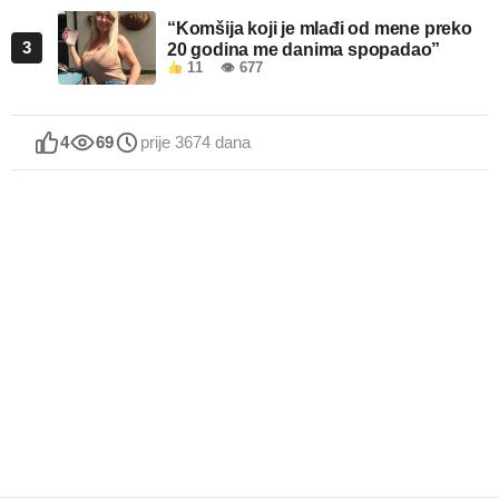
“Komšija koji je mlađi od mene preko
3
20 godina me danima spopadao”
11
👁 677
4
69
prije 3674 dana