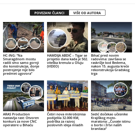
POVEZANI ČLANCI
VIŠE OD AUTORA
HC-ING: “Na
HAMDIJA ABDIĆ – Tigar se
Bihać pred novim
Smaragdnom mostu
prisjetio dana kada je 502.
radovima: završava se
radili smo samo gornji
viteška krenula u Oluju
raskrižje kod Bedema,
dio konstrukcije, donje
(VIDEO)
nakon 15. augusta kreće
postrojenje nije bilo
rekonstrukcija Gradskog
predmet ugovora”
trga
ARAS Production
Četiri nova mikrobiznisa
Sedić dočekao učesnike
nastavlja rast: Otvoren
podijelila 32.000 KM,
Krajiškog moto-
konkurs za nove CNC
podrška za razvoj
maratona: „Čuvate istinu
operatere u Bihaću
poslovnih ideja mladih
o borbi i žrtvi naših
branilaca“