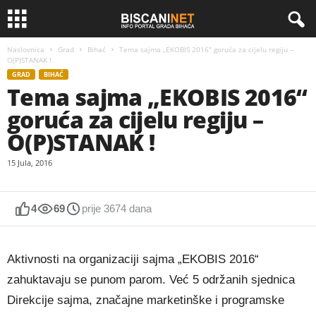
Naslovnica
Grad
Bihać
Tema sajma „EKOBIS 2016“ goruća za cijelu regiju –
O(P)STANAK !
GRAD
BIHAĆ
Tema sajma „EKOBIS 2016“
goruća za cijelu regiju –
O(P)STANAK !
15 Jula, 2016
4
69
prije 3674 dana
Aktivnosti na organizaciji sajma „EKOBIS 2016“
zahuktavaju se punom parom. Već 5 održanih sjednica
Direkcije sajma, značajne marketinške i programske