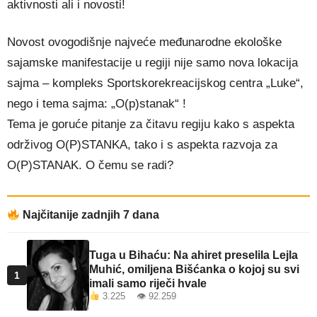
aktivnosti ali i novosti!
Novost ovogodišnje najveće međunarodne ekološke
sajamske manifestacije u regiji nije samo nova lokacija
sajma – kompleks Sportskorekreacijskog centra „Luke“,
nego i tema sajma: „O(p)stanak“ !
Tema je goruće pitanje za čitavu regiju kako s aspekta
održivog O(P)STANKA, tako i s aspekta razvoja za
O(P)STANAK. O čemu se radi?
Najčitanije zadnjih 7 dana
Tuga u Bihaću: Na ahiret preselila Lejla
Muhić, omiljena Bišćanka o kojoj su svi
1
imali samo riječi hvale
3.225 👁 92.259