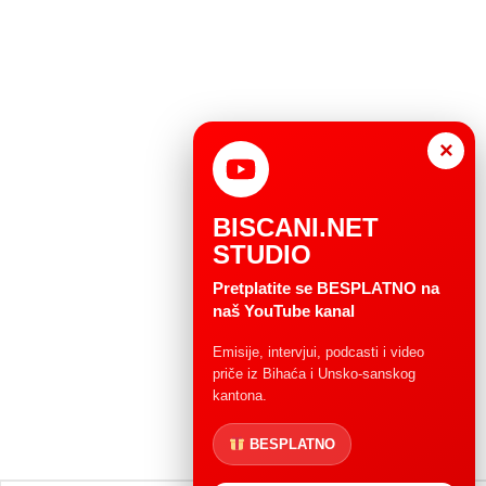
×
BISCANI.NET
STUDIO
Pretplatite se BESPLATNO na
naš YouTube kanal
Emisije, intervjui, podcasti i video
priče iz Bihaća i Unsko-sanskog
kantona.
BESPLATNO