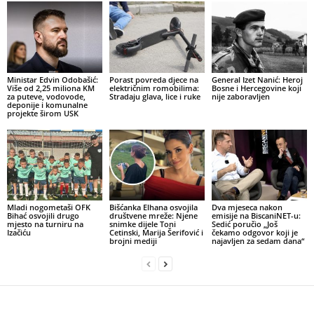
Ministar Edvin Odobašić:
Porast povreda djece na
General Izet Nanić: Heroj
Više od 2,25 miliona KM
električnim romobilima:
Bosne i Hercegovine koji
za puteve, vodovode,
Stradaju glava, lice i ruke
nije zaboravljen
deponije i komunalne
projekte širom USK
Mladi nogometaši OFK
Bišćanka Elhana osvojila
Dva mjeseca nakon
Bihać osvojili drugo
društvene mreže: Njene
emisije na BiscaniNET-u:
mjesto na turniru na
snimke dijele Toni
Sedić poručio „Još
Izačiću
Cetinski, Marija Šerifović i
čekamo odgovor koji je
brojni mediji
najavljen za sedam dana“