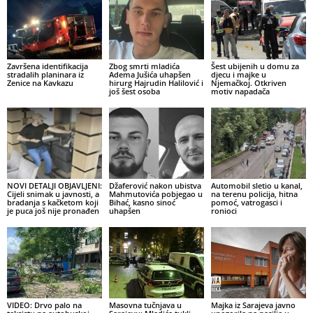
Završena identifikacija
Zbog smrti mladića
Šest ubijenih u domu za
stradalih planinara iz
Adema Jušića uhapšen
djecu i majke u
Zenice na Kavkazu
hirurg Hajrudin Halilović i
Njemačkoj. Otkriven
još šest osoba
motiv napadača
NOVI DETALJI OBJAVLJENI:
Džaferović nakon ubistva
Automobil sletio u kanal,
Cijeli snimak u javnosti, a
Mahmutovića pobjegao u
na terenu policija, hitna
bradanja s kačketom koji
Bihać, kasno sinoć
pomoć, vatrogasci i
je puca još nije pronađen
uhapšen
ronioci
VIDEO: Drvo palo na
Masovna tučnjava u
Majka iz Sarajeva javno