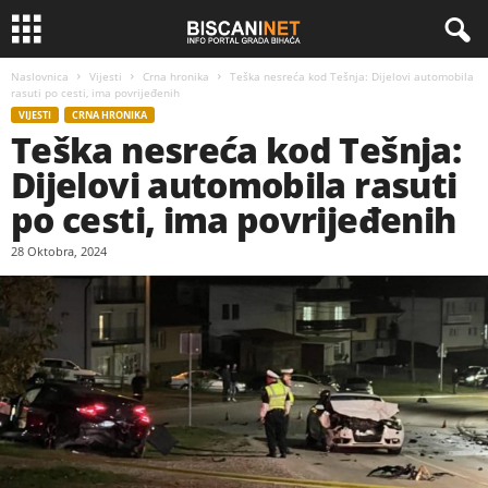
Naslovnica
Vijesti
Crna hronika
Teška nesreća kod Tešnja: Dijelovi automobila
rasuti po cesti, ima povrijeđenih
VIJESTI
CRNA HRONIKA
Teška nesreća kod Tešnja:
Dijelovi automobila rasuti
po cesti, ima povrijeđenih
28 Oktobra, 2024