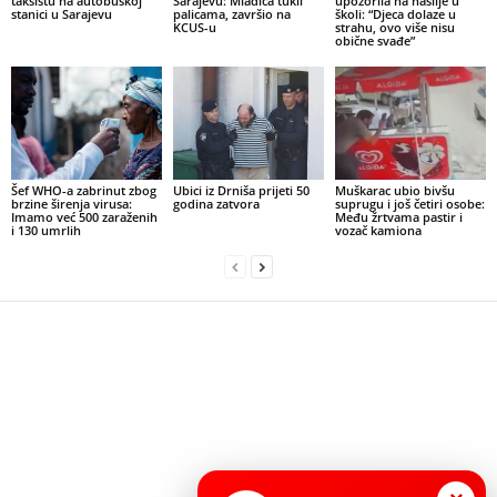
taksistu na autobuskoj
Sarajevu: Mladića tukli
upozorila na nasilje u
stanici u Sarajevu
palicama, završio na
školi: “Djeca dolaze u
KCUS-u
strahu, ovo više nisu
obične svađe”
Šef WHO-a zabrinut zbog
Ubici iz Drniša prijeti 50
Muškarac ubio bivšu
brzine širenja virusa:
godina zatvora
suprugu i još četiri osobe:
Imamo već 500 zaraženih
Među žrtvama pastir i
i 130 umrlih
vozač kamiona