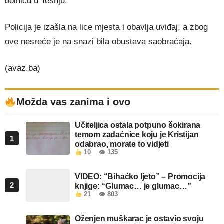
bolnicu u Tešnju.
Policija je izašla na lice mjesta i obavlja uviđaj, a zbog
ove nesreće je na snazi bila obustava saobraćaja.
(avaz.ba)
Možda vas zanima i ovo
Učiteljica ostala potpuno šokirana
temom zadaćnice koju je Kristijan
1
odabrao, morate to vidjeti
10
👁 135
VIDEO: “Bihaćko ljeto” – Promocija
2
knjige: “Glumac… je glumac…”
21
👁 803
Oženjen muškarac je ostavio svoju