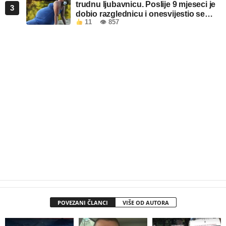
trudnu ljubavnicu. Poslije 9 mjeseci je
3
dobio razglednicu i onesvijestio se
11
👁 857
kada je pročitao šta piše!
POVEZANI ČLANCI
VIŠE OD AUTORA