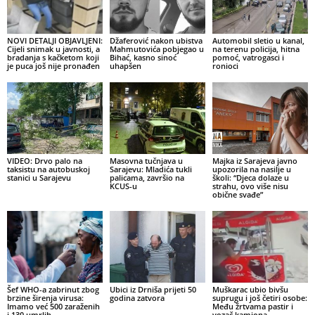
NOVI DETALJI OBJAVLJENI:
Džaferović nakon ubistva
Automobil sletio u kanal,
Cijeli snimak u javnosti, a
Mahmutovića pobjegao u
na terenu policija, hitna
bradanja s kačketom koji
Bihać, kasno sinoć
pomoć, vatrogasci i
je puca još nije pronađen
uhapšen
ronioci
VIDEO: Drvo palo na
Masovna tučnjava u
Majka iz Sarajeva javno
taksistu na autobuskoj
Sarajevu: Mladića tukli
upozorila na nasilje u
stanici u Sarajevu
palicama, završio na
školi: “Djeca dolaze u
KCUS-u
strahu, ovo više nisu
obične svađe”
Šef WHO-a zabrinut zbog
Ubici iz Drniša prijeti 50
Muškarac ubio bivšu
brzine širenja virusa:
godina zatvora
suprugu i još četiri osobe:
Imamo već 500 zaraženih
Među žrtvama pastir i
i 130 umrlih
vozač kamiona