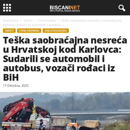
Naslovnica
Vijesti
Crna hronika
Teška saobraćajna nesreća u Hrvatskoj kod
Karlovca: Sudarili se automobil i autobus,...
VIJESTI
CRNA HRONIKA
UNCATEGORIZED
Teška saobraćajna nesreća
u Hrvatskoj kod Karlovca:
Sudarili se automobil i
autobus, vozači rođaci iz
BiH
17 Oktobra, 2025