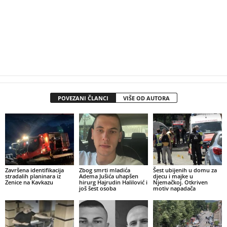
POVEZANI ČLANCI
VIŠE OD AUTORA
Završena identifikacija
Zbog smrti mladića
Šest ubijenih u domu za
stradalih planinara iz
Adema Jušića uhapšen
djecu i majke u
Zenice na Kavkazu
hirurg Hajrudin Halilović i
Njemačkoj. Otkriven
još šest osoba
motiv napadača