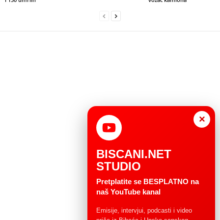
×
BISCANI.NET
STUDIO
Pretplatite se BESPLATNO na
naš YouTube kanal
Emisije, intervjui, podcasti i video