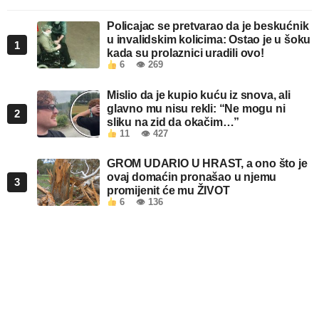
Policajac se pretvarao da je beskućnik
u invalidskim kolicima: Ostao je u šoku
1
kada su prolaznici uradili ovo!
6
👁 269
Mislio da je kupio kuću iz snova, ali
glavno mu nisu rekli: “Ne mogu ni
2
sliku na zid da okačim…”
11
👁 427
GROM UDARIO U HRAST, a ono što je
ovaj domaćin pronašao u njemu
3
promijenit će mu ŽIVOT
6
👁 136