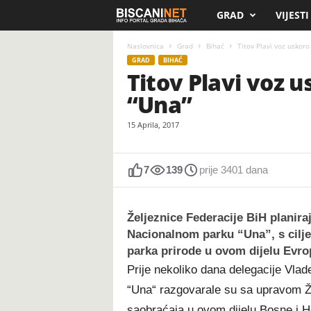
GRAD
VIJESTI
B
i
Naslovnica
Grad
Bihać
Titov Plavi voz uskoro
GRAD
BIHAĆ
Titov Plavi voz 
s
“Una”
c
15 Aprila, 2017
a
n
7
139
prije 3401 dana
i
Željeznice Federacije BiH planira
.
Nacionalnom parku “Una”, s cilj
parka prirode u ovom dijelu Evrop
n
Prije nekoliko dana delegacije Vla
“Una“ razgovarale su sa upravom Žel
e
saobraćaja u ovom dijelu Bosne i H