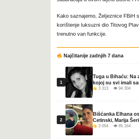
t
Kako saznajemo, Željeznice FBiH s
korištenje luksuzni dio Titovog Plav
trenutno van funkcije.
Najčitanije zadnjih 7 dana
Tuga u Bihaću: Na a
1
kojoj su svi imali sa
3.313 👁 94.304
Bišćanka Elhana osv
2
Cetinski, Marija Šeri
3.054 👁 85.164