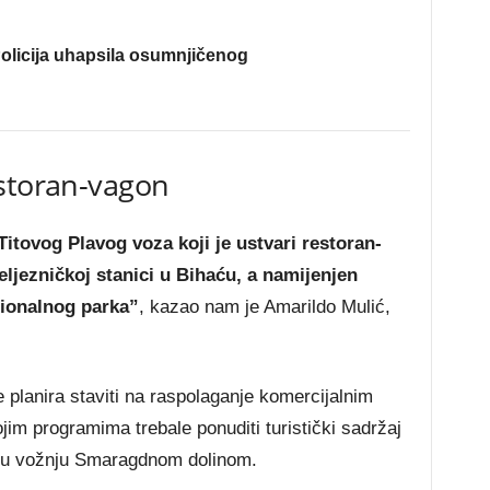
olicija uhapsila osumnjičenog
estoran-vagon
Titovog Plavog voza koji je ustvari restoran-
eljezničkoj stanici u Bihaću, a namijenjen
cionalnog parka”
, kazao nam je Amarildo Mulić,
planira staviti na raspolaganje komercijalnim
jim programima trebale ponuditi turistički sadržaj
sku vožnju Smaragdnom dolinom.