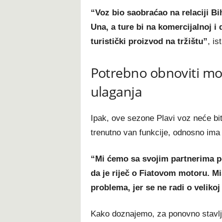
“Voz bio saobraćao na relaciji B
Una, a ture bi na komercijalnoj i
turistički proizvod na tržištu”
, is
Potrebno obnoviti mo
ulaganja
Ipak, ove sezone Plavi voz neće biti
trenutno van funkcije, odnosno im
“Mi ćemo sa svojim partnerima pok
da je riječ o Fiatovom motoru. Mi
problema, jer se ne radi o velikoj 
Kako doznajemo, za ponovno stavlja