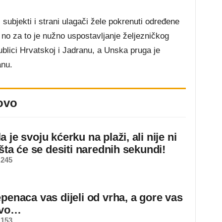
i subjekti i strani ulagači žele pokrenuti određene
no za to je nužno uspostavljanje željezničkog
blici Hrvatskoj i Jadranu, a Unska pruga je
anu.
ovo
 je svoju kćerku na plaži, ali nije ni
 šta će se desiti narednih sekundi!
 245
epenaca vas dijeli od vrha, a gore vas
ovo…
 153