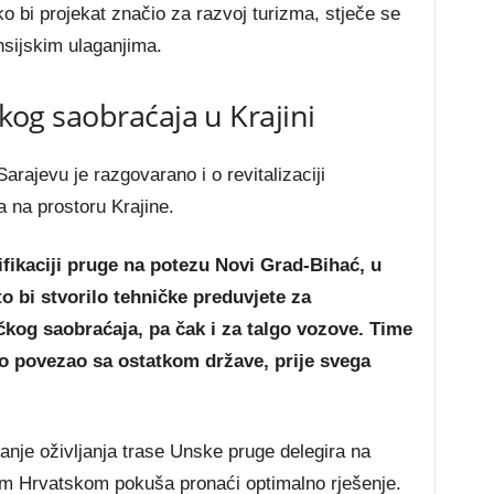
ko bi projekat značio za razvoj turizma, stječe se
nsijskim ulaganjima.
čkog saobraćaja u Krajini
rajevu je razgovarano i o revitalizaciji
 na prostoru Krajine.
rifikaciji pruge na potezu Novi Grad-Bihać, u
to bi stvorilo tehničke preduvjete za
čkog saobraćaja, pa čak i za talgo vozove. Time
o povezao sa ostatkom države, prije svega
anje oživljanja trase Unske pruge delegira na
om Hrvatskom pokuša pronaći optimalno rješenje.