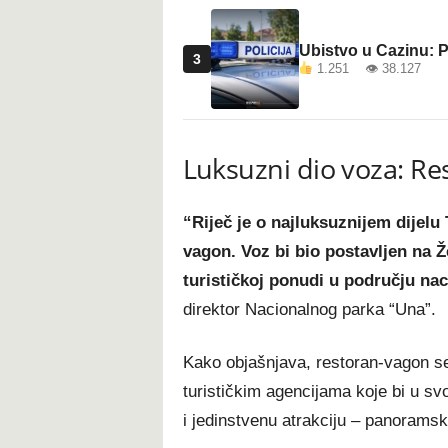
Ubistvo u Cazinu: P
3
1.251 👁 38.127
Luksuzni dio voza: R
“Riječ je o najluksuznijem dijelu 
vagon. Voz bi bio postavljen na Ž
turističkoj ponudi u području na
direktor Nacionalnog parka “Una”.
Kako objašnjava, restoran-vagon se 
turističkim agencijama koje bi u svo
i jedinstvenu atrakciju – panoram