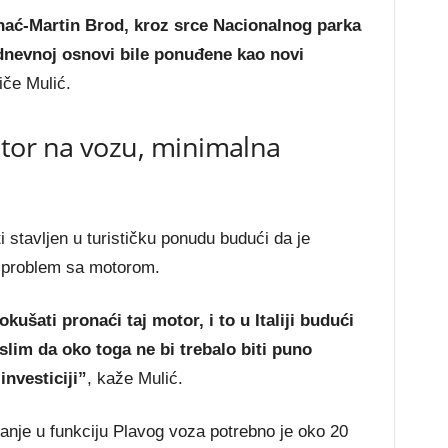
ihać-Martin Brod, kroz srce Nacionalnog parka
 dnevnoj osnovi bile ponuđene kao novi
tiče Mulić.
tor na vozu, minimalna
 stavljen u turističku ponudu budući da je
a problem sa motorom.
ušati pronaći taj motor, i to u Italiji budući
slim da oko toga ne bi trebalo biti puno
investiciji”
, kaže Mulić.
nje u funkciju Plavog voza potrebno je oko 20