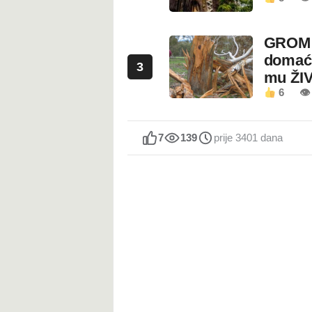
GROM U
domaći
3
mu ŽI
6
👁
7
139
prije 3401 dana