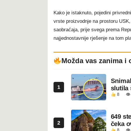
Kako je istaknuto, pojedini privredn
vrste proizvodnje na prostoru USK, 
saobraćaja, prije svega prema Repu
najjednostavnije rješenje na tom pl
Možda vas zanima i 
Snimala
1
slutila
8
👁
649 st
2
čeka 
8
👁