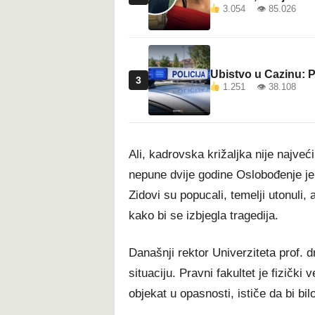
3.054 👁 85.026
Ubistvo u Cazinu: P
3
1.251 👁 38.108
Ali, kadrovska križaljka nije najve
nepune dvije godine Oslobođenje je
Zidovi su popucali, temelji utonuli,
kako bi se izbjegla tragedija.
Današnji rektor Univerziteta prof. 
situaciju. Pravni fakultet je fizičk
objekat u opasnosti, ističe da bi bil