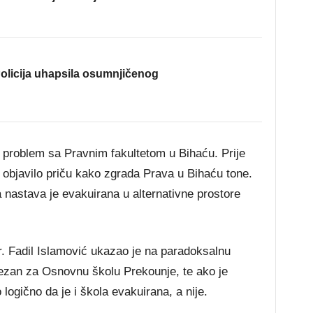
olicija uhapsila osumnjičenog
ći problem sa Pravnim fakultetom u Bihaću. Prije
 objavilo priču kako zgrada Prava u Bihaću tone.
 a nastava je evakuirana u alternativne prostore
dr. Fadil Islamović ukazao je na paradoksalnu
i vezan za Osnovnu školu Prekounje, te ako je
o logično da je i škola evakuirana, a nije.