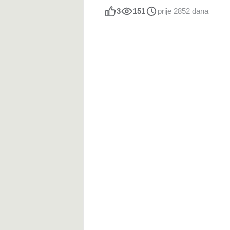
3
151
prije 2852 dana