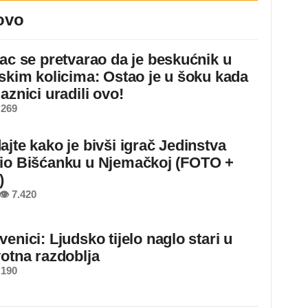
ovo
jac se pretvarao da je beskućnik u
dskim kolicima: Ostao je u šoku kada
aznici uradili ovo!
 269
ajte kako je bivši igrač Jedinstva
io Bišćanku u Njemačkoj (FOTO +
)
👁 7.420
enici: Ljudsko tijelo naglo stari u
votna razdoblja
 190