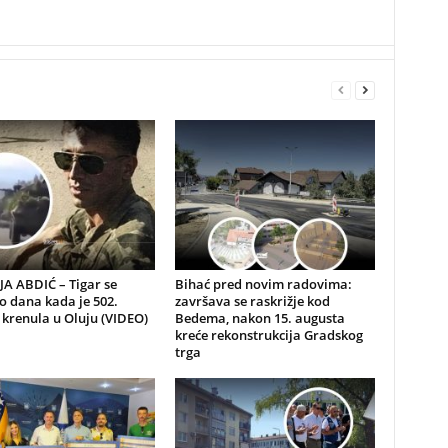
A ABDIĆ – Tigar se
Bihać pred novim radovima:
io dana kada je 502.
završava se raskrižje kod
 krenula u Oluju (VIDEO)
Bedema, nakon 15. augusta
kreće rekonstrukcija Gradskog
trga