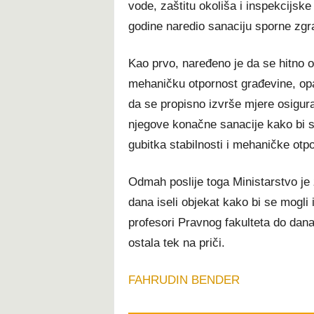
vode, zaštitu okoliša i inspekcijske
godine naredio sanaciju sporne zgr
Kao prvo, naređeno je da se hitno ot
mehaničku otpornost građevine, opas
da se propisno izvrše mjere osigura
njegove konačne sanacije kako bi se
gubitka stabilnosti i mehaničke otpo
Odmah poslije toga Ministarstvo je 
dana iseli objekat kako bi se mogli i
profesori Pravnog fakulteta do danas
ostala tek na priči.
FAHRUDIN BENDER