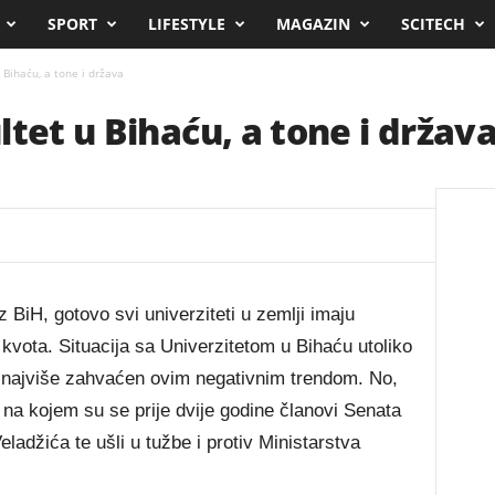
SPORT
LIFESTYLE
MAGAZIN
SCITECH
 Bihaću, a tone i država
tet u Bihaću, a tone i držav
BiH, gotovo svi univerziteti u zemlji imaju
kvota. Situacija sa Univerzitetom u Bihaću utoliko
n najviše zahvaćen ovim negativnim trendom. No,
, na kojem su se prije dvije godine članovi Senata
eladžića te ušli u tužbe i protiv Ministarstva