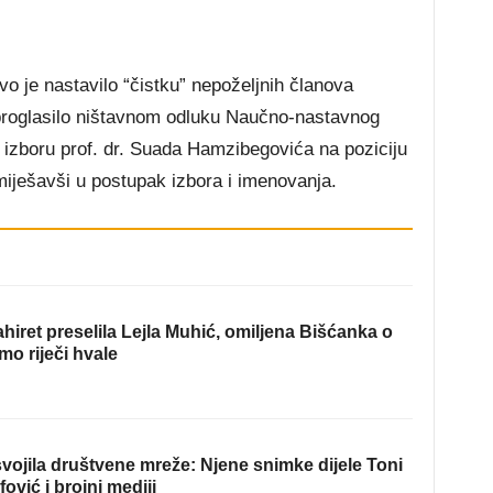
vo je nastavilo “čistku” nepoželjnih članova
 proglasilo ništavnom odluku Naučno-nastavnog
 izboru prof. dr. Suada Hamzibegovića na poziciju
miješavši u postupak izbora i imenovanja.
hiret preselila Lejla Muhić, omiljena Bišćanka o
mo riječi hvale
ojila društvene mreže: Njene snimke dijele Toni
fović i brojni mediji