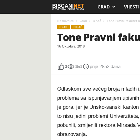
GRAD
VIJESTI
B
i
Naslovnica
Grad
Bihać
Tone Pravni fakultet u
GRAD
BIHAĆ
Tone Pravni fakul
s
16 Oktobra, 2018
c
a
3
151
prije 2852 dana
n
Odlaskom sve većeg broja mladih iz 
i
problema sa ispunjavanjem upisnih 
.
je gora, jer je Unsko-sanski kanto
to nisu jedini problemi Univerziteta
n
pobunili, smijenili rektora Mirsada V
e
obrazovanja.