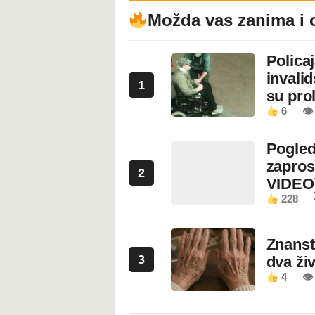
Možda vas zanima i 
Polica
invali
1
su prol
6
👁
Pogled
zapros
2
VIDEO
228
Znanstv
3
dva ži
4
👁