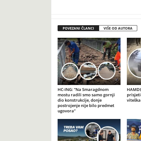
POVEZANI ČLANCI
VIŠE OD AUTORA
HC-ING: “Na Smaragdnom
HAMDIJ
mostu radili smo samo gornji
prisjet
dio konstrukcije, donje
viteška
postrojenje nije bilo predmet
ugovora”