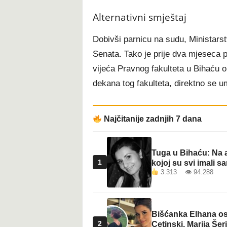
t
Alternativni smještaj
Dobivši parnicu na sudu, Ministarst
Senata. Tako je prije dva mjeseca
vijeća Pravnog fakulteta u Bihaću o
dekana tog fakulteta, direktno se u
Najčitanije zadnjih 7 dana
Tuga u Bihaću: Na a
1
kojoj su svi imali sa
3.313 👁 94.288
Bišćanka Elhana osv
2
Cetinski, Marija Šeri