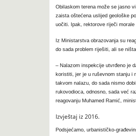
Obilaskom terena može se jasno vid
zaista oštećena uslijed geološke po
uočiti. Ipak, rektorove riječi morale 
Iz Ministarstva obrazovanja su reago
do sada problem riješiti, ali se ništ
– Nalazom inspekcije utvrđeno je da 
koristiti, jer je u ruševnom stanju i
takvom nalazu, do sada nismo dobil
rukovodioca, odnosno, sada već raz
reagovanju Muhamed Ramić, minist
Izvještaj iz 2016.
Podsjećamo, urbanističko-građevins