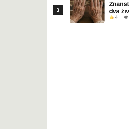
Znanstv
3
dva ži
4
👁