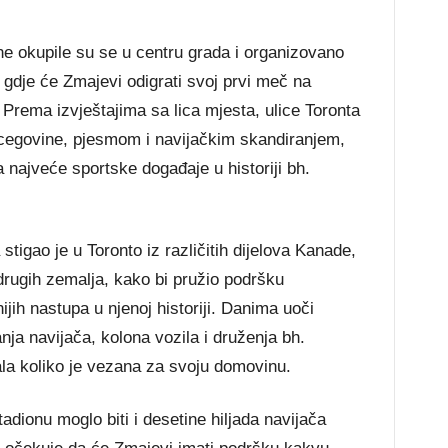
ne okupile su se u centru grada i organizovano
gdje će Zmajevi odigrati svoj prvi meč na
Prema izvještajima sa lica mjesta, ulice Toronta
egovine, pjesmom i navijačkim skandiranjem,
a najveće sportske događaje u historiji bh.
tigao je u Toronto iz različitih dijelova Kanade,
 drugih zemalja, kako bi pružio podršku
jih nastupa u njenoj historiji. Danima uoči
anja navijača, kolona vozila i druženja bh.
ala koliko je vezana za svoju domovinu.
adionu moglo biti i desetine hiljada navijača