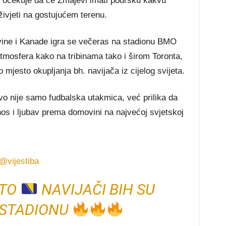
 očekuje da će Zmajevi imati podršku kakvu
živjeti na gostujućem terenu.
ine i Kanade igra se večeras na stadionu BMO
tmosfera kako na tribinama tako i širom Toronta,
 mjesto okupljanja bh. navijača iz cijelog svijeta.
 nije samo fudbalska utakmica, već prilika da
os i ljubav prema domovini na najvećoj svjetskoj
@vijestiba
NTO
NAVIJAČI BIH SU
 STADIONU