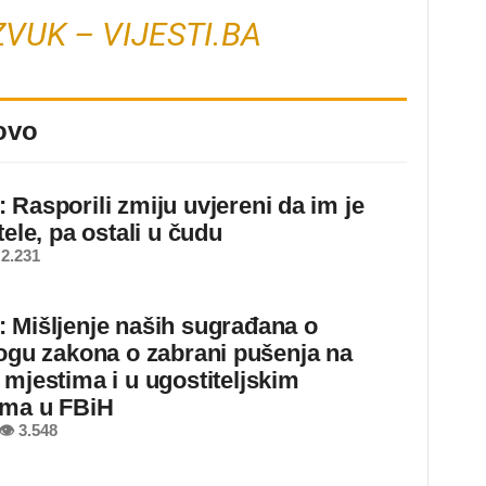
VUK – VIJESTI.BA
ovo
 Rasporili zmiju uvjereni da im je
tele, pa ostali u čudu
2.231
 Mišljenje naših sugrađana o
logu zakona o zabrani pušenja na
 mjestima i u ugostiteljskim
ima u FBiH
👁 3.548