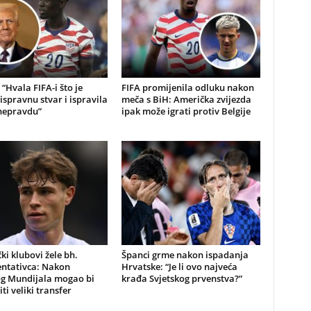
“Hvala FIFA-i što je
FIFA promijenila odluku nakon
 ispravnu stvar i ispravila
meča s BiH: Američka zvijezda
 nepravdu”
ipak može igrati protiv Belgije
i klubovi žele bh.
Španci grme nakon ispadanja
entativca: Nakon
Hrvatske: “Je li ovo najveća
og Mundijala mogao bi
krađa Svjetskog prvenstva?”
ti veliki transfer