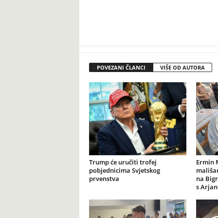
POVEZANI ČLANCI
VIŠE OD AUTORA
Trump će uručiti trofej
Ermin 
pobjednicima Svjetskog
mališan
prvenstva
na Big
s Arja