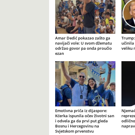
Amar Dedić pokazao zašto ga
Trump: 
navijači vole: U svom džematu
učinila
održao govor pa onda proučio
veliku
ezan
Emotivna priča iz dijaspore:
Njemačk
Kćerka ispunila očev životni san
reprez
i odvela ga da prvi put gleda
odličn
Bosnu i Hercegovinu na
napravi
Svjetskom prvenstvu