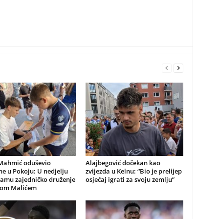
Mahmić oduševio
Alajbegović dočekan kao
e u Pokoju: U nedjelju
zvijezda u Kelnu: “Bio je prelijep
ramu zajedničko druženje
osjećaj igrati za svoju zemlju”
nom Malićem