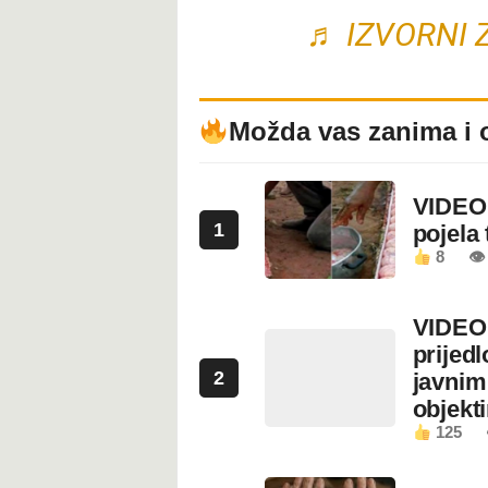
♬ IZVORNI Z
Možda vas zanima i 
VIDEO:
1
pojela 
8
👁 
VIDEO:
prijed
2
javnim
objekt
125