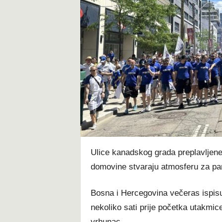
t
Ulice kanadskog grada preplavljene 
domovine stvaraju atmosferu za pa
Bosna i Hercegovina večeras ispisuj
nekoliko sati prije početka utakmic
vrhunac.