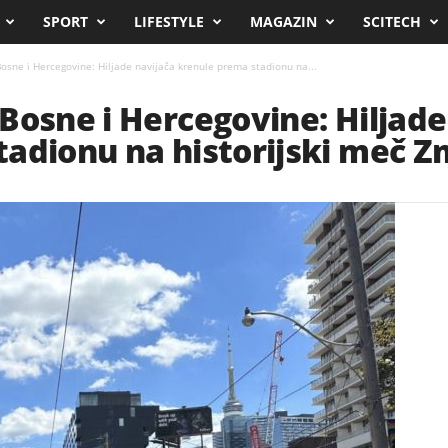
SPORT
LIFESTYLE
MAGAZIN
SCITECH
osne i Hercegovine: Hiljade navijača krenule prema stadionu na...
Bosne i Hercegovine: Hiljade
tadionu na historijski meč 