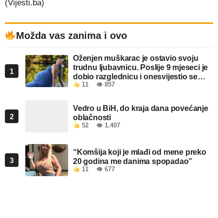
(Vijesti.ba)
Možda vas zanima i ovo
Oženjen muškarac je ostavio svoju
trudnu ljubavnicu. Poslije 9 mjeseci je
1
dobio razglednicu i onesvijestio se
11
👁 857
kada je pročitao šta piše!
Vedro u BiH, do kraja dana povećanje
2
oblačnosti
52
👁 1.407
“Komšija koji je mlađi od mene preko
3
20 godina me danima spopadao”
11
👁 677