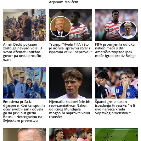
Arjanom Malićem
Amar Dedić pokazao
Trump: “Hvala FIFA-i što
FIFA promijenila odluku
zašto ga navijači vole: U
je učinila ispravnu stvar i
nakon meča s BiH:
svom džematu održao
ispravila veliku nepravdu”
Američka zvijezda ipak
govor pa onda proučio
može igrati protiv Belgije
ezan
Emotivna priča iz
Njemački klubovi žele bh.
Španci grme nakon
dijaspore: Kćerka ispunila
reprezentativca: Nakon
ispadanja Hrvatske: “Je li
očev životni san i odvela
odličnog Mundijala
ovo najveća krađa
ga da prvi put gleda
mogao bi napraviti veliki
Svjetskog prvenstva?”
Bosnu i Hercegovinu na
transfer
Svjetskom prvenstvu