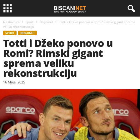
Naslovnica
Sport
Nogomet
Totti i Džeko ponovo u Romi? Rimski gigant sprema
veliku rekonstrukciju
SPORT
NOGOMET
Totti i Džeko ponovo u
Romi? Rimski gigant
sprema veliku
rekonstrukciju
16 Maja, 2025