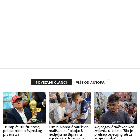
POVEZANI ČLANCI
VIŠE OD AUTORA
Trump će uručiti trofej
Ermin Mahmić oduševio
Alajbegović dočekan kao
pobjednicima Svjetskog
mališane u Pokoju: U
zvijezda u Kelnu: “Bio je
prvenstva
nedjelju na Bigramu
prelijep osjećaj igrati za
zajedničko druženje s
svoju zemlju”