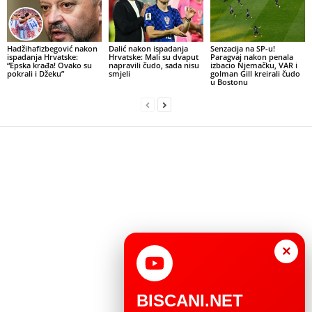
Hadžihafizbegović nakon
Dalić nakon ispadanja
Senzacija na SP-u!
ispadanja Hrvatske:
Hrvatske: Mali su dvaput
Paragvaj nakon penala
“Epska krađa! Ovako su
napravili čudo, sada nisu
izbacio Njemačku, VAR i
pokrali i Džeku”
smjeli
golman Gill kreirali čudo
u Bostonu
×
BISCANI.NET