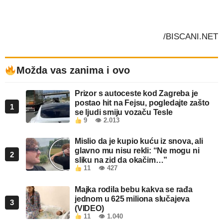
/BISCANI.NET
Možda vas zanima i ovo
Prizor s autoceste kod Zagreba je
postao hit na Fejsu, pogledajte zašto
1
se ljudi smiju vozaču Tesle
9
👁 2.013
Mislio da je kupio kuću iz snova, ali
glavno mu nisu rekli: “Ne mogu ni
2
sliku na zid da okačim…”
11
👁 427
Majka rodila bebu kakva se rađa
jednom u 625 miliona slučajeva
3
(VIDEO)
11
👁 1.040