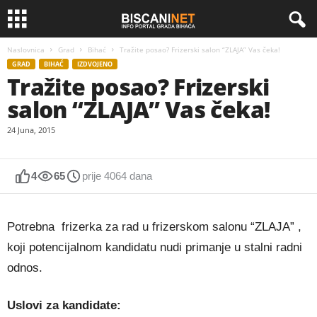
Naslovnica
Grad
Bihać
Tražite posao? Frizerski salon “ZLAJA” Vas čeka!
GRAD
BIHAĆ
IZDVOJENO
Tražite posao? Frizerski
salon “ZLAJA” Vas čeka!
24 Juna, 2015
4
65
prije 4064 dana
Potrebna frizerka za rad u frizerskom salonu “ZLAJA” ,
koji potencijalnom kandidatu nudi primanje u stalni radni
odnos.
Uslovi za kandidate: