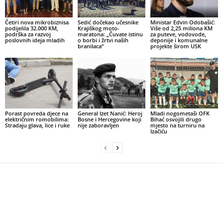
Četiri nova mikrobiznisa
Sedić dočekao učesnike
Ministar Edvin Odobašić:
podijelila 32.000 KM,
Krajiškog moto-
Više od 2,25 miliona KM
podrška za razvoj
maratona: „Čuvate istinu
za puteve, vodovode,
poslovnih ideja mladih
o borbi i žrtvi naših
deponije i komunalne
branilaca“
projekte širom USK
Porast povreda djece na
General Izet Nanić: Heroj
Mladi nogometaši OFK
električnim romobilima:
Bosne i Hercegovine koji
Bihać osvojili drugo
Stradaju glava, lice i ruke
nije zaboravljen
mjesto na turniru na
Izačiću