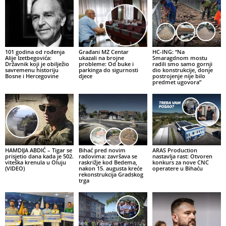
101 godina od rođenja
Građani MZ Centar
HC-ING: “Na
Alije Izetbegovića:
ukazali na brojne
Smaragdnom mostu
Državnik koji je obilježio
probleme: Od buke i
radili smo samo gornji
savremenu historiju
parkinga do sigurnosti
dio konstrukcije, donje
Bosne i Hercegovine
djece
postrojenje nije bilo
predmet ugovora”
HAMDIJA ABDIĆ – Tigar se
Bihać pred novim
ARAS Production
prisjetio dana kada je 502.
radovima: završava se
nastavlja rast: Otvoren
viteška krenula u Oluju
raskrižje kod Bedema,
konkurs za nove CNC
(VIDEO)
nakon 15. augusta kreće
operatere u Bihaću
rekonstrukcija Gradskog
trga