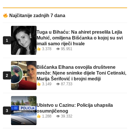
Najčitanije zadnjih 7 dana
Tuga u Bihaću: Na ahiret preselila Lejla
Muhić, omiljena Bišćanka o kojoj su svi
1
imali samo riječi hvale
3.378 👁 95.951
Bišćanka Elhana osvojila društvene
mreže: Njene snimke dijele Toni Cetinski,
2
Marija Šerifović i brojni mediji
3.149 👁 87.733
Ubistvo u Cazinu: Policija uhapsila
3
osumnjičenog
1.288 👁 39.332