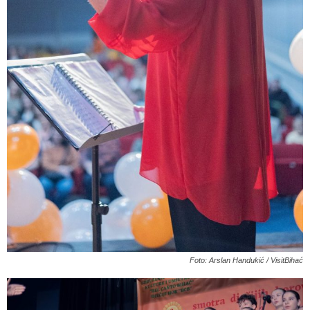
Foto: Arslan Handukić / VisitBihać