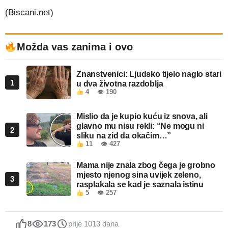
(Biscani.net)
Možda vas zanima i ovo
Znanstvenici: Ljudsko tijelo naglo stari
1
u dva životna razdoblja
4
👁 190
Mislio da je kupio kuću iz snova, ali
glavno mu nisu rekli: “Ne mogu ni
2
sliku na zid da okačim…”
11
👁 427
Mama nije znala zbog čega je grobno
mjesto njenog sina uvijek zeleno,
3
rasplakala se kad je saznala istinu
5
👁 257
8
173
prije 1013 dana