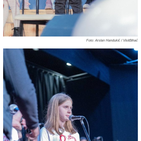
Foto: Arslan Handukić / VisitBihać