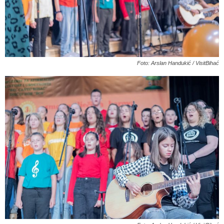
Foto: Arslan Handukić / VisitBihać