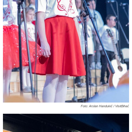
Foto: Arslan Handukić / VisitBihać