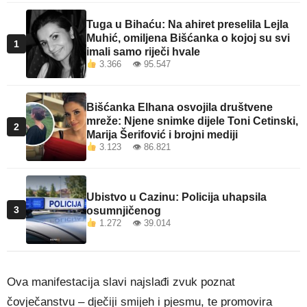
Tuga u Bihaću: Na ahiret preselila Lejla
Muhić, omiljena Bišćanka o kojoj su svi
1
imali samo riječi hvale
3.366 👁 95.547
Bišćanka Elhana osvojila društvene
mreže: Njene snimke dijele Toni Cetinski,
2
Marija Šerifović i brojni mediji
3.123 👁 86.821
Ubistvo u Cazinu: Policija uhapsila
3
osumnjičenog
1.272 👁 39.014
Ova manifestacija slavi najslađi zvuk poznat
čovječanstvu – dječiji smijeh i pjesmu, te promovira