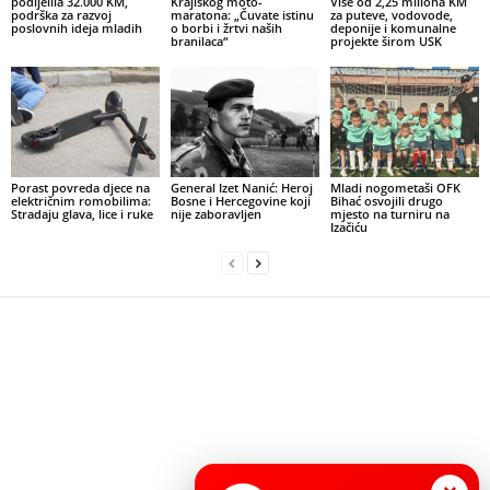
podijelila 32.000 KM,
Krajiškog moto-
Više od 2,25 miliona KM
podrška za razvoj
maratona: „Čuvate istinu
za puteve, vodovode,
poslovnih ideja mladih
o borbi i žrtvi naših
deponije i komunalne
branilaca“
projekte širom USK
Porast povreda djece na
General Izet Nanić: Heroj
Mladi nogometaši OFK
električnim romobilima:
Bosne i Hercegovine koji
Bihać osvojili drugo
Stradaju glava, lice i ruke
nije zaboravljen
mjesto na turniru na
Izačiću