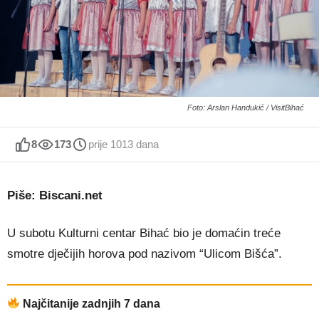
Foto: Arslan Handukić / VisitBihać
8
173
prije 1013 dana
Piše: Biscani.net
U subotu Kulturni centar Bihać bio je domaćin treće
smotre dječijih horova pod nazivom “Ulicom Bišća”.
Najčitanije zadnjih 7 dana