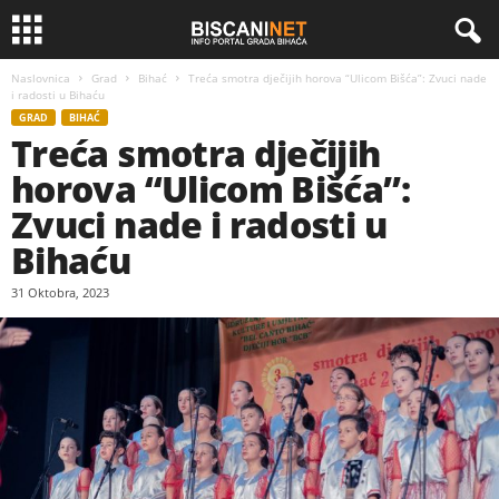
Naslovnica
Grad
Bihać
Treća smotra dječijih horova “Ulicom Bišća”: Zvuci nade
i radosti u Bihaću
GRAD
BIHAĆ
Treća smotra dječijih
horova “Ulicom Bišća”:
Zvuci nade i radosti u
Bihaću
31 Oktobra, 2023