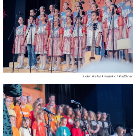
Foto: Arslan Handukić / VisitBihać