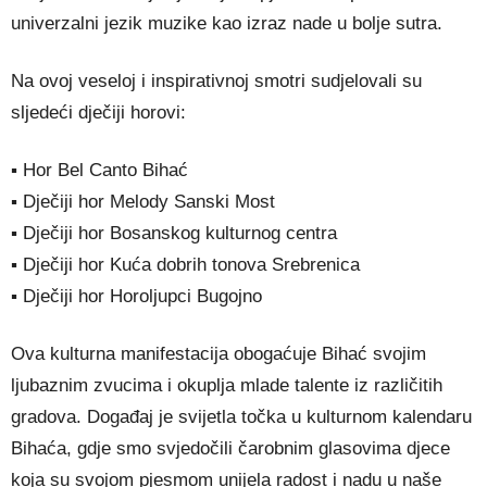
univerzalni jezik muzike kao izraz nade u bolje sutra.
Na ovoj veseloj i inspirativnoj smotri sudjelovali su
sljedeći dječiji horovi:
▪ Hor Bel Canto Bihać
▪ Dječiji hor Melody Sanski Most
▪ Dječiji hor Bosanskog kulturnog centra
▪ Dječiji hor Kuća dobrih tonova Srebrenica
▪ Dječiji hor Horoljupci Bugojno
Ova kulturna manifestacija obogaćuje Bihać svojim
ljubaznim zvucima i okuplja mlade talente iz različitih
gradova. Događaj je svijetla točka u kulturnom kalendaru
Bihaća, gdje smo svjedočili čarobnim glasovima djece
koja su svojom pjesmom unijela radost i nadu u naše