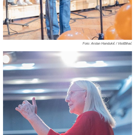
Foto: Arslan Handukić / VisitBihać