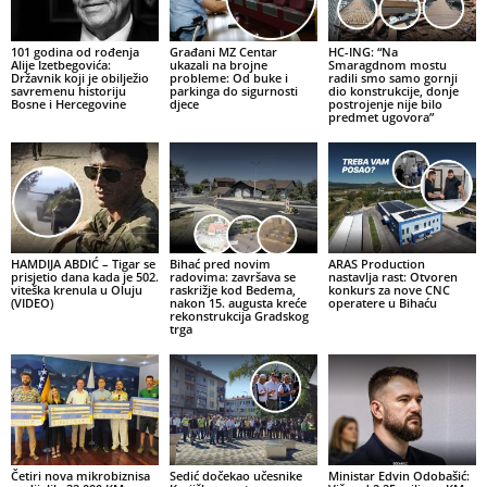
101 godina od rođenja
Građani MZ Centar
HC-ING: “Na
Alije Izetbegovića:
ukazali na brojne
Smaragdnom mostu
Državnik koji je obilježio
probleme: Od buke i
radili smo samo gornji
savremenu historiju
parkinga do sigurnosti
dio konstrukcije, donje
Bosne i Hercegovine
djece
postrojenje nije bilo
predmet ugovora”
HAMDIJA ABDIĆ – Tigar se
Bihać pred novim
ARAS Production
prisjetio dana kada je 502.
radovima: završava se
nastavlja rast: Otvoren
viteška krenula u Oluju
raskrižje kod Bedema,
konkurs za nove CNC
(VIDEO)
nakon 15. augusta kreće
operatere u Bihaću
rekonstrukcija Gradskog
trga
Četiri nova mikrobiznisa
Sedić dočekao učesnike
Ministar Edvin Odobašić: