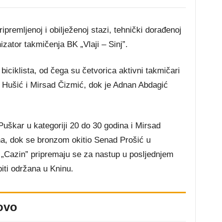
ipremljenoj i obilježenoj stazi, tehnički dorađenoj
izator takmičenja BK „Vlaji – Sinj”.
biciklista, od čega su četvorica aktivni takmičari
n Hušić i Mirsad Čizmić, dok je Adnan Abdagić
Puškar u kategoriji 20 do 30 godina i Mirsad
ina, dok se bronzom okitio Senad Prošić u
K „Cazin” pripremaju se za nastup u posljednjem
iti održana u Kninu.
ovo