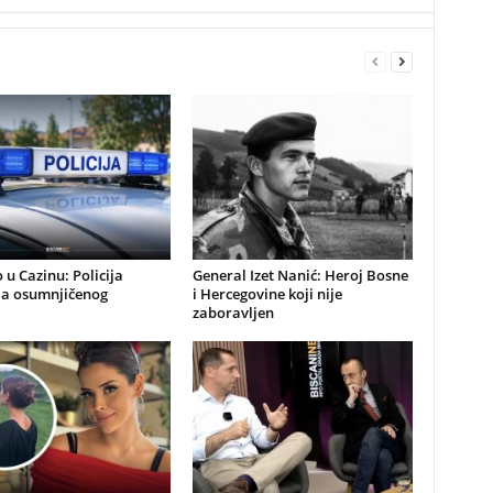
 u Cazinu: Policija
General Izet Nanić: Heroj Bosne
la osumnjičenog
i Hercegovine koji nije
zaboravljen