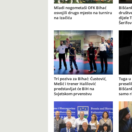
Mladi nogometaši OFK Bihać
Bišćank
osvojili drugo mjesto na turniru
društv
na Izačiću
dijele 
Šerifov
Tri poziva za Bihać: Ćustović,
Tuga u 
Mešić i trener Halilović
preseli
predstavljat će BiH na
Bišćank
Svjetskom prvenstvu
samo ri