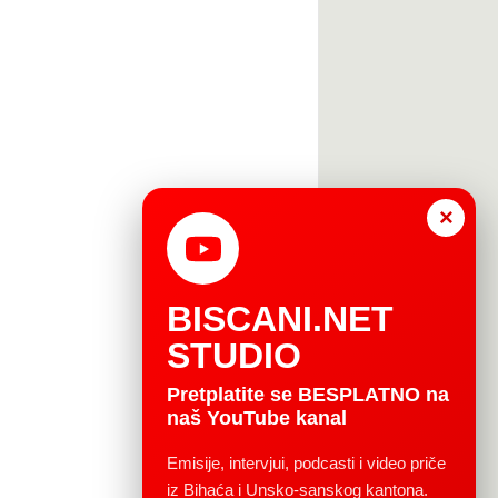
×
BISCANI.NET
STUDIO
Pretplatite se BESPLATNO na
naš YouTube kanal
Emisije, intervjui, podcasti i video priče
iz Bihaća i Unsko-sanskog kantona.