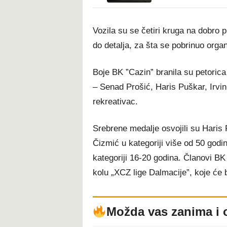
Vozila su se četiri kruga na dobro pr
do detalja, za šta se pobrinuo organ
Boje BK ”Cazin” branila su petorica 
– Senad Prošić, Haris Puškar, Irvi
rekreativac.
Srebrene medalje osvojili su Haris 
Čizmić u kategoriji više od 50 god
kategoriji 16-20 godina. Članovi B
kolu „XCZ lige Dalmacije”, koje će b
Možda vas zanima i 