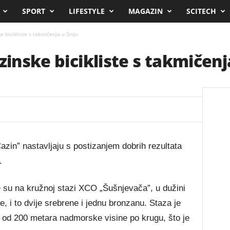
SPORT
LIFESTYLE
MAGAZIN
SCITECH
e bicikliste s takmičenja u Sinju
zinske bicikliste s takmičenj
azin” nastavljaju s postizanjem dobrih rezultata
.
je su na kružnoj stazi XCO „Šušnjevača”, u dužini
je, i to dvije srebrene i jednu bronzanu. Staza je
e od 200 metara nadmorske visine po krugu, što je