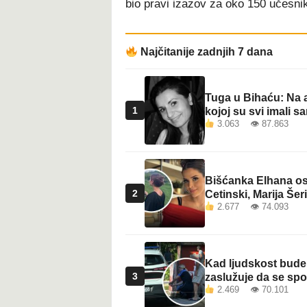
bio pravi izazov za oko 150 učesni
t
Najčitanije zadnjih 7 dana
Tuga u Bihaću: Na a
1
kojoj su svi imali sa
3.063 👁 87.863
Bišćanka Elhana osv
2
Cetinski, Marija Šeri
2.677 👁 74.093
Kad ljudskost bude 
3
zaslužuje da se sp
2.469 👁 70.101