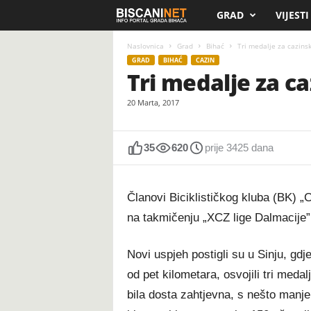
GRAD
VIJESTI
B
i
Naslovnica
Grad
Bihać
Tri medalje za cazinsk
GRAD
BIHAĆ
CAZIN
Tri medalje za ca
s
20 Marta, 2017
c
a
35
620
prije 3425 dana
n
Članovi Biciklističkog kluba (BK) „C
i
na takmičenju „XCZ lige Dalmacije”
.
Novi uspjeh postigli su u Sinju, gd
n
od pet kilometara, osvojili tri medal
e
bila dosta zahtjevna, s nešto manj