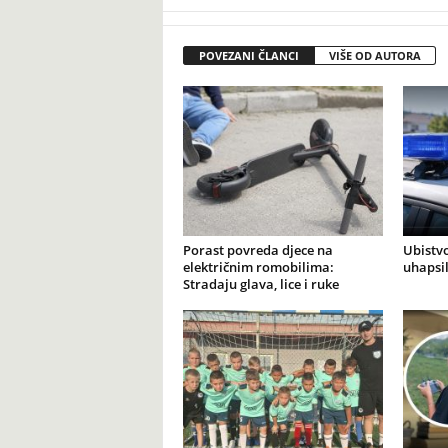
POVEZANI ČLANCI
VIŠE OD AUTORA
Porast povreda djece na
Ubistvo
električnim romobilima:
uhapsi
Stradaju glava, lice i ruke