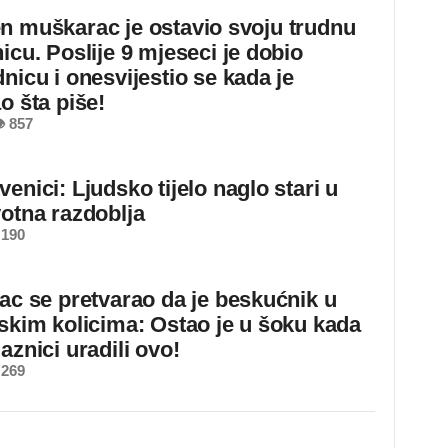
n muškarac je ostavio svoju trudnu
icu. Poslije 9 mjeseci je dobio
nicu i onesvijestio se kada je
o šta piše!
 857
enici: Ljudsko tijelo naglo stari u
votna razdoblja
 190
jac se pretvarao da je beskućnik u
dskim kolicima: Ostao je u šoku kada
aznici uradili ovo!
 269