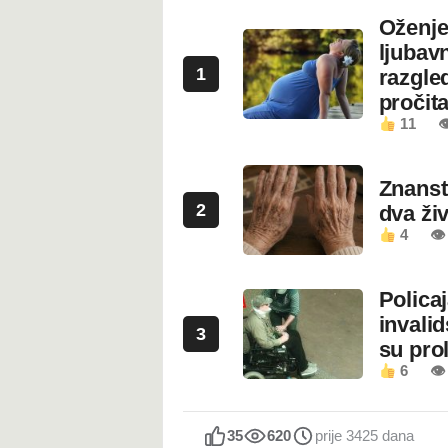
Oženje
ljubavn
1
razgled
pročita
11

Znanstv
2
dva ži
4
👁
Polica
invali
3
su prol
6
👁
35
620
prije 3425 dana