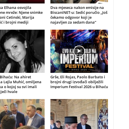
a Elhana osvojila
Dva mjeseca nakon emisije na
ene mreže: Njene snimke
BiscaniNET-u: Sedić poručio „Još
Toni Cetinski, Marija
čekamo odgovor koji je
ić i brojni mediji
najavljen za sedam dana“
Bihaću: Na ahiret
Grše, Eli Rojas, Paolo Barbato i
la Lejla Muhić, omiljena
brojni drugi izvođači obilježili
a o kojoj su svi imali
Imperium Festival 2026 u Bihaću
ječi hvale