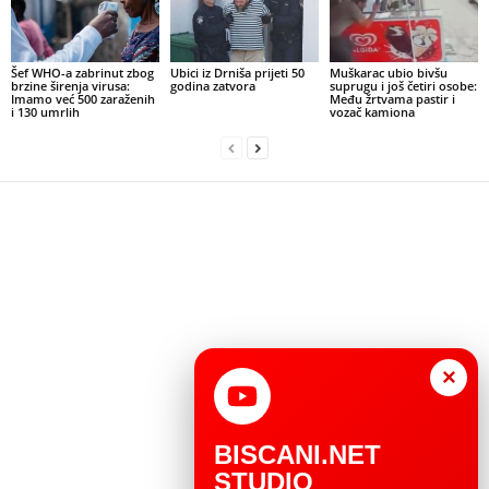
Šef WHO-a zabrinut zbog
Ubici iz Drniša prijeti 50
Muškarac ubio bivšu
brzine širenja virusa:
godina zatvora
suprugu i još četiri osobe:
Imamo već 500 zaraženih
Među žrtvama pastir i
i 130 umrlih
vozač kamiona
×
BISCANI.NET
STUDIO