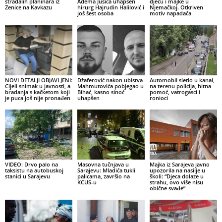
stradalih planinara iz
Adema Jušića uhapšen
djecu i majke u
Zenice na Kavkazu
hirurg Hajrudin Halilović i
Njemačkoj. Otkriven
još šest osoba
motiv napadača
NOVI DETALJI OBJAVLJENI:
Džaferović nakon ubistva
Automobil sletio u kanal,
Cijeli snimak u javnosti, a
Mahmutovića pobjegao u
na terenu policija, hitna
bradanja s kačketom koji
Bihać, kasno sinoć
pomoć, vatrogasci i
je puca još nije pronađen
uhapšen
ronioci
VIDEO: Drvo palo na
Masovna tučnjava u
Majka iz Sarajeva javno
taksistu na autobuskoj
Sarajevu: Mladića tukli
upozorila na nasilje u
stanici u Sarajevu
palicama, završio na
školi: “Djeca dolaze u
KCUS-u
strahu, ovo više nisu
obične svađe”