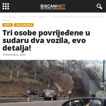
Naslovnica
Vijesti
Crna hronika
Tri osobe povrijeđene u sudaru dva vozila, evo
detalja!
VIJESTI
CRNA HRONIKA
Tri osobe povrijeđene u
sudaru dva vozila, evo
detalja!
14 Decembra, 2024