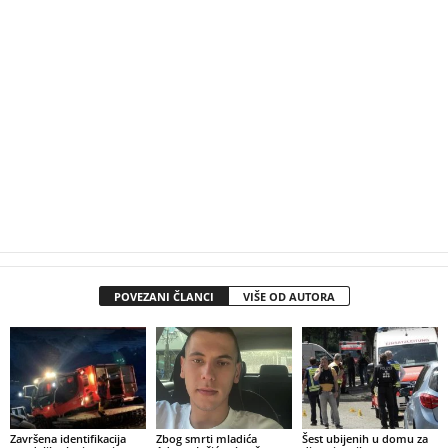
POVEZANI ČLANCI
VIŠE OD AUTORA
Završena identifikacija
Zbog smrti mladića
Šest ubijenih u domu za