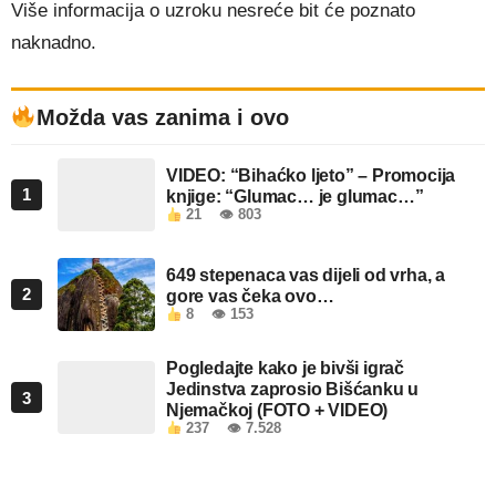
Više informacija o uzroku nesreće bit će poznato
naknadno.
Možda vas zanima i ovo
VIDEO: “Bihaćko ljeto” – Promocija
1
knjige: “Glumac… je glumac…”
21
👁 803
649 stepenaca vas dijeli od vrha, a
2
gore vas čeka ovo…
8
👁 153
Pogledajte kako je bivši igrač
Jedinstva zaprosio Bišćanku u
3
Njemačkoj (FOTO + VIDEO)
237
👁 7.528