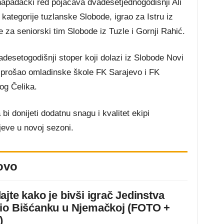
napadački red pojačava dvadesetjednogodišnji Ali
ategorije tuzlanske Slobode, igrao za Istru iz
je za seniorski tim Slobode iz Tuzle i Gornji Rahić.
adesetogodišnji stoper koji dolazi iz Slobode Novi
e prošao omladinske škole FK Sarajevo i FK
kog Čelika.
bi donijeti dodatnu snagu i kvalitet ekipi
jeve u novoj sezoni.
ovo
ajte kako je bivši igrač Jedinstva
io Bišćanku u Njemačkoj (FOTO +
)