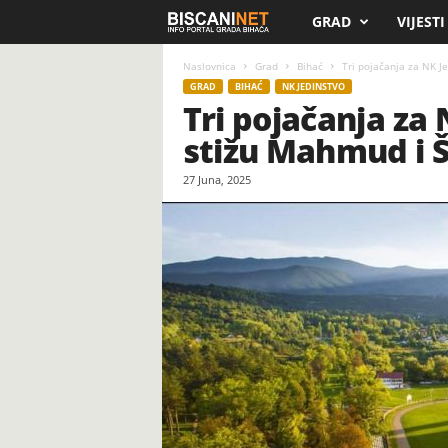
GRAD
VIJESTI
B
i
Naslovnica
Grad
Bihać
Tri pojačanja za NK Je
GRAD
BIHAĆ
NK JEDINSTVO
Tri pojačanja za 
s
stižu Mahmud i Š
c
27 Juna, 2025
a
n
i
.
n
e