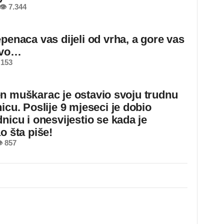
👁 7.344
epenaca vas dijeli od vrha, a gore vas
ovo…
 153
n muškarac je ostavio svoju trudnu
icu. Poslije 9 mjeseci je dobio
nicu i onesvijestio se kada je
o šta piše!
 857