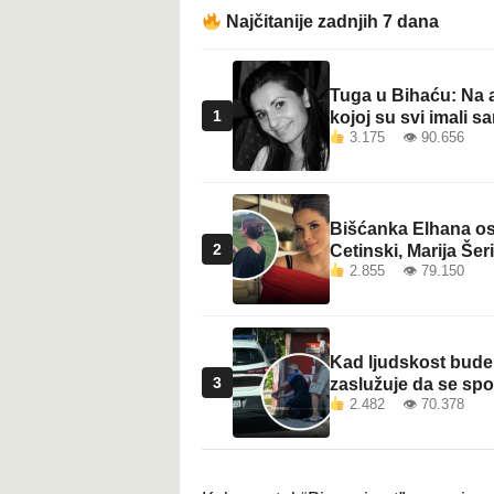
Najčitanije zadnjih 7 dana
Tuga u Bihaću: Na a
1
kojoj su svi imali sa
3.175 👁 90.656
Bišćanka Elhana osv
2
Cetinski, Marija Šeri
2.855 👁 79.150
Kad ljudskost bude 
3
zaslužuje da se sp
2.482 👁 70.378