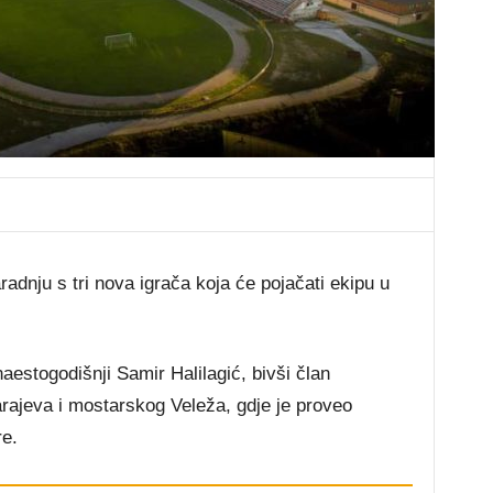
adnju s tri nova igrača koja će pojačati ekipu u
aestogodišnji Samir Halilagić, bivši član
arajeva i mostarskog Veleža, gdje je proveo
re.