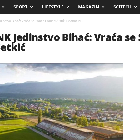
SPORT
LIFESTYLE
MAGAZIN
SCITECH
dinstvo Bihać: Vraća se Samir Halilagić, stižu Mahmud...
NK Jedinstvo Bihać: Vraća se 
etkić