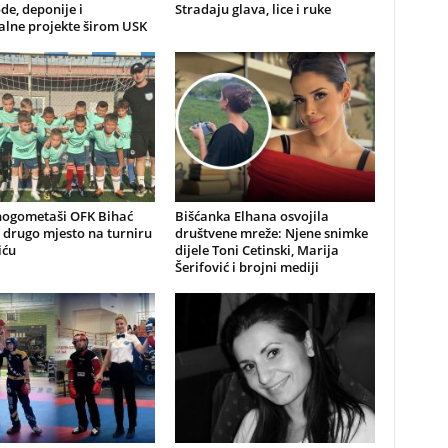
e, deponije i
Stradaju glava, lice i ruke
lne projekte širom USK
nogometaši OFK Bihać
Bišćanka Elhana osvojila
i drugo mjesto na turniru
društvene mreže: Njene snimke
iću
dijele Toni Cetinski, Marija
Šerifović i brojni mediji