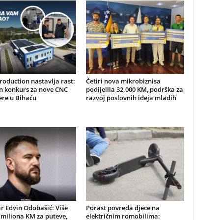
oduction nastavlja rast:
Četiri nova mikrobiznisa
n konkurs za nove CNC
podijelila 32.000 KM, podrška za
ere u Bihaću
razvoj poslovnih ideja mladih
r Edvin Odobašić: Više
Porast povreda djece na
 miliona KM za puteve,
električnim romobilima: