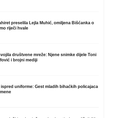
hiret preselila Lejla Muhić, omiljena Bišćanka o
mo riječi hvale
ojila društvene mreže: Njene snimke dijele Toni
fović i brojni mediji
ispred uniforme: Gest mladih bihaćkih policajaca
omene