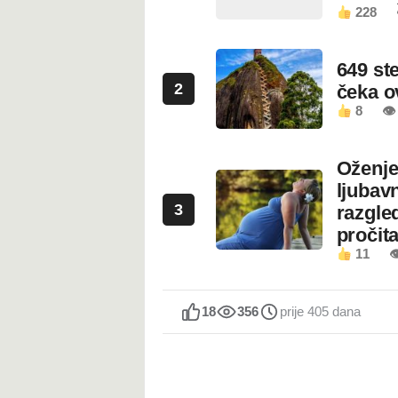
228
649 st
2
čeka 
8
👁
Oženje
ljubavn
3
razgled
pročita
11

18
356
prije 405 dana