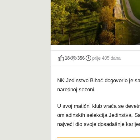
t
18
356
prije 405 dana
NK Jedinstvo Bihać dogovorio je sar
narednoj sezoni.
U svoj matični klub vraća se devetn
omladinskih selekcija Jedinstva, S
najveći dio svoje dosadašnje karije