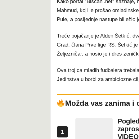
Kako portal “Biscani.net” saznaje, 
Mahmud, koji je prošao omladinske k
Pule, a posljednje nastupe bilježio 
Treće pojačanje je Alden Šetkić, dv
Grad, člana Prve lige RS. Šetkić j
Željezničar, a nosio je i dres zenič
Ova trojica mladih fudbalera trebala 
Jedinstva u borbi za ambiciozne cil
Možda vas zanima i 
Pogled
zapros
1
VIDEO