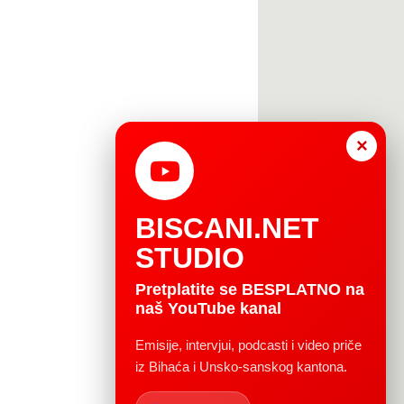
×
BISCANI.NET
STUDIO
Pretplatite se BESPLATNO na
naš YouTube kanal
Emisije, intervjui, podcasti i video priče
iz Bihaća i Unsko-sanskog kantona.