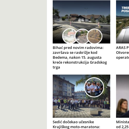
Bihać pred novim radovima:
ARAS Pr
završava se raskrižje kod
Otvore
Bedema, nakon 15. augusta
operat
kreće rekonstrukcija Gradskog
trga
Sedić dočekao učesnike
Minista
Krajiškog moto-maratona:
od 2,25