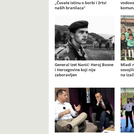
„Čuvate istinu o borbi i žrtvi
vodovod
naših branilaca“
komuna
General Izet Nanić: Heroj Bosne
Mladi 
i Hercegovine koji nije
osvojil
zaboravljen
na Izač