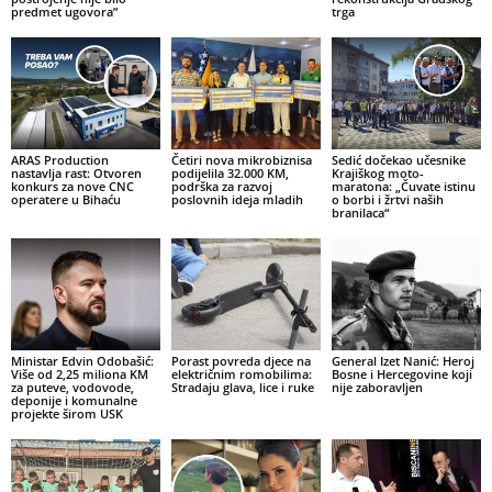
predmet ugovora”
trga
ARAS Production
Četiri nova mikrobiznisa
Sedić dočekao učesnike
nastavlja rast: Otvoren
podijelila 32.000 KM,
Krajiškog moto-
konkurs za nove CNC
podrška za razvoj
maratona: „Čuvate istinu
operatere u Bihaću
poslovnih ideja mladih
o borbi i žrtvi naših
branilaca“
Ministar Edvin Odobašić:
Porast povreda djece na
General Izet Nanić: Heroj
Više od 2,25 miliona KM
električnim romobilima:
Bosne i Hercegovine koji
za puteve, vodovode,
Stradaju glava, lice i ruke
nije zaboravljen
deponije i komunalne
projekte širom USK