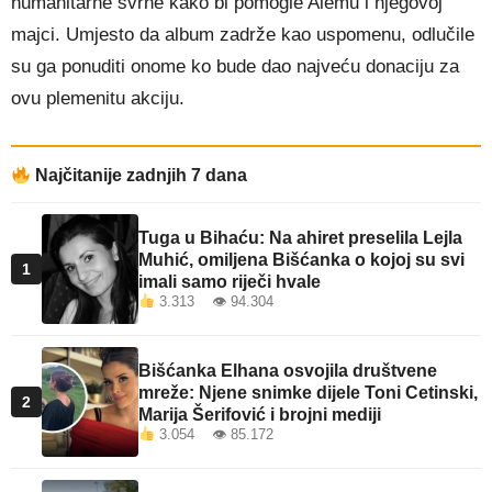
humanitarne svrhe kako bi pomogle Alemu i njegovoj
majci. Umjesto da album zadrže kao uspomenu, odlučile
su ga ponuditi onome ko bude dao najveću donaciju za
ovu plemenitu akciju.
Najčitanije zadnjih 7 dana
Tuga u Bihaću: Na ahiret preselila Lejla
Muhić, omiljena Bišćanka o kojoj su svi
1
imali samo riječi hvale
3.313 👁 94.304
Bišćanka Elhana osvojila društvene
mreže: Njene snimke dijele Toni Cetinski,
2
Marija Šerifović i brojni mediji
3.054 👁 85.172