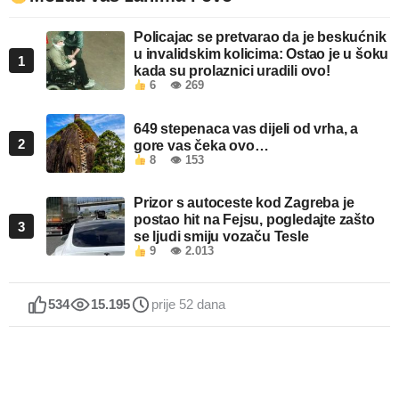
Policajac se pretvarao da je beskućnik
u invalidskim kolicima: Ostao je u šoku
1
kada su prolaznici uradili ovo!
6
👁 269
649 stepenaca vas dijeli od vrha, a
2
gore vas čeka ovo…
8
👁 153
Prizor s autoceste kod Zagreba je
postao hit na Fejsu, pogledajte zašto
3
se ljudi smiju vozaču Tesle
9
👁 2.013
534
15.195
prije 52 dana