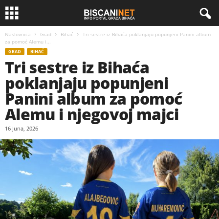
Naslovnica
Grad
Bihać
Tri sestre iz Bihaća poklanjaju popunjeni Panini album
za pomoć Alemu i...
GRAD
BIHAĆ
Tri sestre iz Bihaća
poklanjaju popunjeni
Panini album za pomoć
Alemu i njegovoj majci
16 Juna, 2026