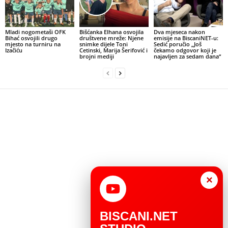
Mladi nogometaši OFK
Bišćanka Elhana osvojila
Dva mjeseca nakon
Bihać osvojili drugo
društvene mreže: Njene
emisije na BiscaniNET-u:
mjesto na turniru na
snimke dijele Toni
Sedić poručio „Još
Izačiću
Cetinski, Marija Šerifović i
čekamo odgovor koji je
brojni mediji
najavljen za sedam dana“
×
BISCANI.NET