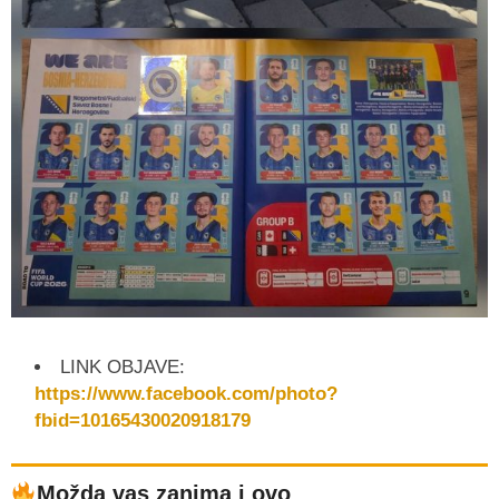
LINK OBJAVE:
https://www.facebook.com/photo?
fbid=10165430020918179
Možda vas zanima i ovo