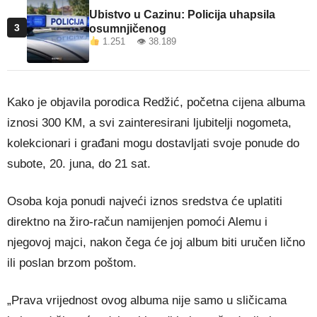
Ubistvo u Cazinu: Policija uhapsila
3
osumnjičenog
1.251 👁 38.189
Kako je objavila porodica Redžić, početna cijena albuma
iznosi 300 KM, a svi zainteresirani ljubitelji nogometa,
kolekcionari i građani mogu dostavljati svoje ponude do
subote, 20. juna, do 21 sat.
Osoba koja ponudi najveći iznos sredstva će uplatiti
direktno na žiro-račun namijenjen pomoći Alemu i
njegovoj majci, nakon čega će joj album biti uručen lično
ili poslan brzom poštom.
„Prava vrijednost ovog albuma nije samo u sličicama