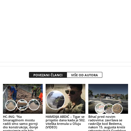
POVEZANI ČLANCI
VIŠE OD AUTORA
HC-ING: “Na
HAMDIJA ABDIĆ – Tigar se
Bihać pred novim
Smaragdnom mostu
prisjetio dana kada je 502.
radovima: završava se
radili smo samo gornji
viteška krenula u Oluju
raskrižje kod Bedema,
dio konstrukcije, donje
(VIDEO)
nakon 15. augusta kreće
postrojenje nije bilo
rekonstrukcija Gradskog