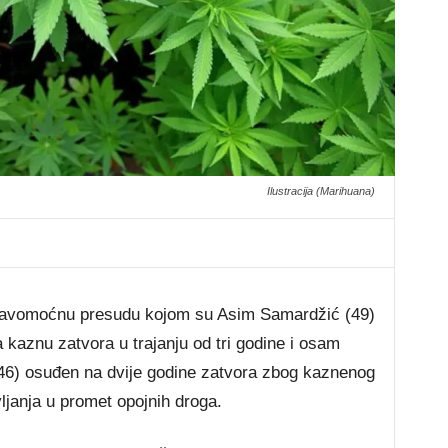
Ilustracija (Marihuana)
pravomoćnu presudu kojom su Asim Samardžić (49)
kaznu zatvora u trajanju od tri godine i osam
46) osuđen na dvije godine zatvora zbog kaznenog
vljanja u promet opojnih droga.