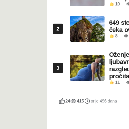
10

649 st
2
čeka 
8
👁
Oženje
ljubavn
3
razgled
pročita
11

24
415
prije 496 dana