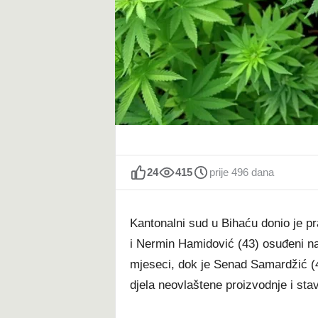
t
24
415
prije 496 dana
Kantonalni sud u Bihaću donio je 
i Nermin Hamidović (43) osuđeni na 
mjeseci, dok je Senad Samardžić (
djela neovlaštene proizvodnje i sta