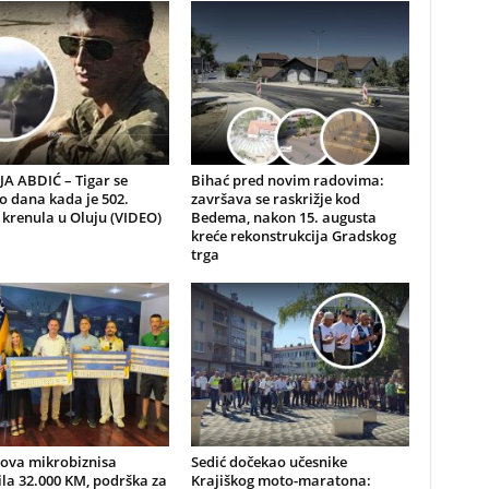
A ABDIĆ – Tigar se
Bihać pred novim radovima:
io dana kada je 502.
završava se raskrižje kod
 krenula u Oluju (VIDEO)
Bedema, nakon 15. augusta
kreće rekonstrukcija Gradskog
trga
nova mikrobiznisa
Sedić dočekao učesnike
ila 32.000 KM, podrška za
Krajiškog moto-maratona: