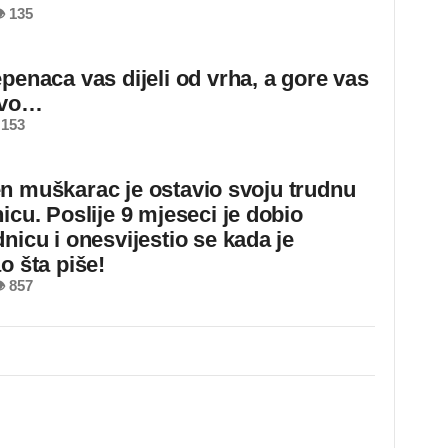
 135
epenaca vas dijeli od vrha, a gore vas
ovo…
 153
n muškarac je ostavio svoju trudnu
icu. Poslije 9 mjeseci je dobio
nicu i onesvijestio se kada je
o šta piše!
 857