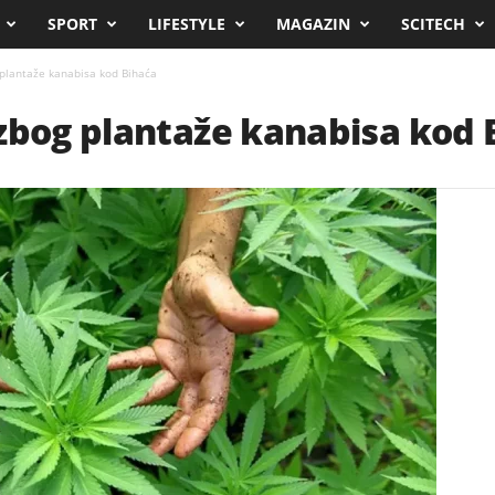
SPORT
LIFESTYLE
MAGAZIN
SCITECH
plantaže kanabisa kod Bihaća
zbog plantaže kanabisa kod 