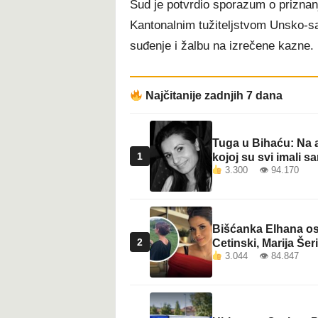
Sud je potvrdio sporazum o priznanj
Kantonalnim tužiteljstvom Unsko-s
suđenje i žalbu na izrečene kazne.
Najčitanije zadnjih 7 dana
Tuga u Bihaću: Na a
1
kojoj su svi imali sa
3.300 👁 94.170
Bišćanka Elhana osv
2
Cetinski, Marija Šeri
3.044 👁 84.847