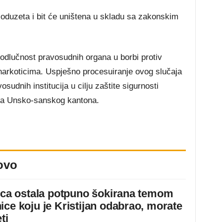
oduzeta i bit će uništena u skladu sa zakonskim
dlučnost pravosudnih organa u borbi protiv
 narkoticima. Uspješno procesuiranje ovog slučaja
vosudnih institucija u cilju zaštite sigurnosti
tva Unsko-sanskog kantona.
ovo
jica ostala potpuno šokirana temom
ice koju je Kristijan odabrao, morate
ti