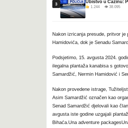
Ubistvo u Cazinu: P
3
1.244 👁 38.095
Nakon izricanja presude, pritvor j
Hamidovića, dok je Senadu Samardži
Podsjetimo, 15. avgusta 2024. godi
ilegalna plantaža kanabisa s gotovo
Samardžić, Nermin Hamidović i Se
Nakon provedene istrage, Tužiteljst
Asim Samardžić označen kao organi
Senad Samardžić djelovali kao član
avgusta iste godine uzgajali plant
Bihaća.Una adventure packagesUna