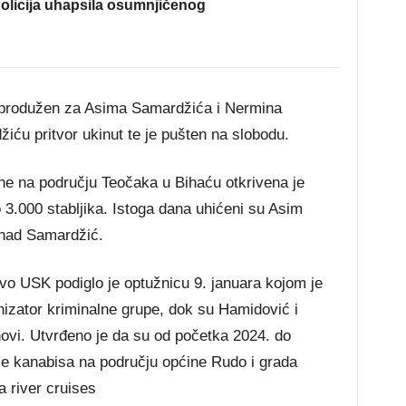
olicija uhapsila osumnjičenog
e produžen za Asima Samardžića i Nermina
ću pritvor ukinut te je pušten na slobodu.
ne na području Teočaka u Bihaću otkrivena je
 3.000 stabljika. Istoga dana uhićeni su Asim
nad Samardžić.
vo USK podiglo je optužnicu 9. januara kojom je
zator kriminalne grupe, dok su Hamidović i
ovi. Utvrđeno je da su od početka 2024. do
aže kanabisa na području općine Rudo i grada
 river cruises