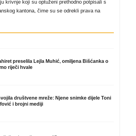
u krivnje koji su optuženi prethodno potpisali s
anskog kantona, čime su se odrekli prava na
hiret preselila Lejla Muhić, omiljena Bišćanka o
mo riječi hvale
ojila društvene mreže: Njene snimke dijele Toni
fović i brojni mediji