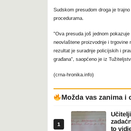
Sudskom presudom droga je trajno 
procedurama.
”Ova presuda još jednom pokazuje o
neovlaštene proizvodnje i trgovine
rezultat je suradnje policijskih i pra
građana”, saopćeno je iz Tužiteljs
(crna-hronika.info)
Možda vas zanima i 
Učitel
zadaćn
1
to vidje