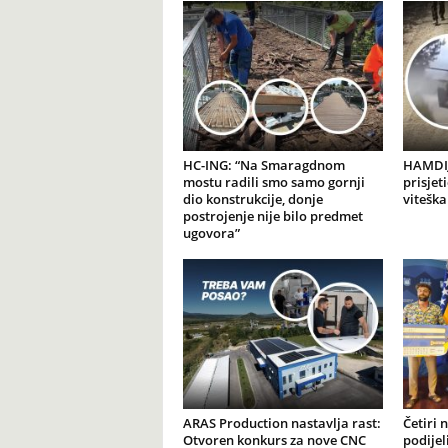
HC-ING: “Na Smaragdnom
HAMDIJ
mostu radili smo samo gornji
prisjet
dio konstrukcije, donje
viteška
postrojenje nije bilo predmet
ugovora”
ARAS Production nastavlja rast:
Četiri 
Otvoren konkurs za nove CNC
podijel