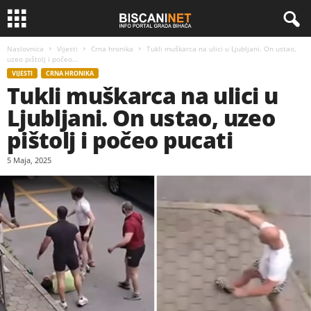
Naslovnica
Vijesti
Crna hronika
Tukli muškarca na ulici u Ljubljani. On ustao,
uzeo pištolj i počeo...
VIJESTI
CRNA HRONIKA
Tukli muškarca na ulici u
Ljubljani. On ustao, uzeo
pištolj i počeo pucati
5 Maja, 2025