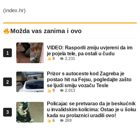
(index.hr)
Možda vas zanima i ovo
VIDEO: Rasporili zmiju uvjereni da im
1
je pojela tele, pa ostali u čudu
8
👁 2.231
Prizor s autoceste kod Zagreba je
postao hit na Fejsu, pogledajte zašto
2
se ljudi smiju vozaču Tesle
9
👁 2.013
Policajac se pretvarao da je beskućnik
u invalidskim kolicima: Ostao je u šoku
3
kada su prolaznici uradili ovo!
6
👁 269