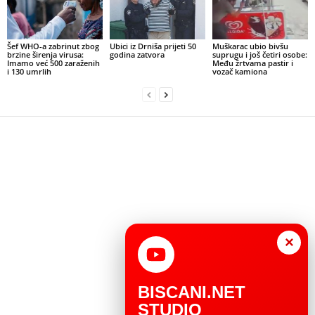
Šef WHO-a zabrinut zbog
Ubici iz Drniša prijeti 50
Muškarac ubio bivšu
brzine širenja virusa:
godina zatvora
suprugu i još četiri osobe:
Imamo već 500 zaraženih
Među žrtvama pastir i
i 130 umrlih
vozač kamiona
×
BISCANI.NET
STUDIO