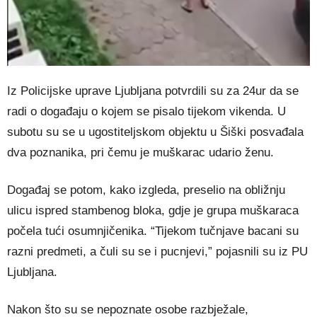
Iz Policijske uprave Ljubljana potvrdili su za 24ur da se
radi o događaju o kojem se pisalo tijekom vikenda. U
subotu su se u ugostiteljskom objektu u Šiški posvađala
dva poznanika, pri čemu je muškarac udario ženu.
Događaj se potom, kako izgleda, preselio na obližnju
ulicu ispred stambenog bloka, gdje je grupa muškaraca
počela tući osumnjičenika. “Tijekom tučnjave bacani su
razni predmeti, a čuli su se i pucnjevi,” pojasnili su iz PU
Ljubljana.
Nakon što su se nepoznate osobe razbježale,