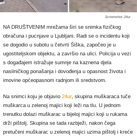
Screenshot: 24ur
NA DRUŠTVENIM mrežama širi se snimka fizičkog
obračuna i pucnjave u Ljubljani. Radi se o incidentu koji
se dogodio u subotu u četvrti Šiška, započeo je u
ugostiteljskom objektu, a završio na ulici. Policija u vezi
s događajem istražuje sumnje na kaznena djela
nasilničkog ponašanja i dovođenja u opasnost života i
imovine općeopasnom radnjom ili sredstvom.
Na snimci koju je objavio
24ur
, skupina muškaraca tuče
muškarca u zelenoj majici koji leži na tlu. U jednom
trenutku dolazi muškarac u bijeloj majici koji u rukama
drži pištolj. Skupina se tada razbježi, nakon čega
pretučeni muškarac u zelenoj majici uzima pištolj i kreće