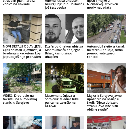
stradalih planinara iz
Adema Jušića uhapšen
djecu i majke u
Zenice na Kavkazu
hirurg Hajrudin Halilović i
Njemačkoj. Otkriven
još šest osoba
motiv napadača
NOVI DETALJI OBJAVLJENI:
Džaferović nakon ubistva
Automobil sletio u kanal,
Cijeli snimak u javnosti, a
Mahmutovića pobjegao u
na terenu policija, hitna
bradanja s kačketom koji
Bihać, kasno sinoć
pomoć, vatrogasci i
je puca još nije pronađen
uhapšen
ronioci
VIDEO: Drvo palo na
Masovna tučnjava u
Majka iz Sarajeva javno
taksistu na autobuskoj
Sarajevu: Mladića tukli
upozorila na nasilje u
stanici u Sarajevu
palicama, završio na
školi: “Djeca dolaze u
KCUS-u
strahu, ovo više nisu
obične svađe”