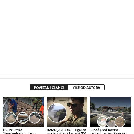
POVEZANI ČLANCI
VIŠE OD AUTORA
HC-ING: “Na
HAMDIJA ABDIĆ – Tigar se
Bihać pred novim
Smaragdnom mostu
prisjetio dana kada je 502.
radovima: završava se