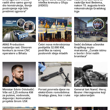
radili smo samo gornji
viteška krenula u Oluju
raskrižje kod Bedema,
dio konstrukcije, donje
(VIDEO)
nakon 15. augusta kreće
postrojenje nije bilo
rekonstrukcija Gradskog
predmet ugovora”
trga
ARAS Production
Četiri nova mikrobiznisa
Sedić dočekao učesnike
nastavlja rast: Otvoren
podijelila 32.000 KM,
Krajiškog moto-
konkurs za nove CNC
podrška za razvoj
maratona: „Čuvate istinu
operatere u Bihaću
poslovnih ideja mladih
o borbi i žrtvi naših
branilaca“
Ministar Edvin Odobašić:
Porast povreda djece na
General Izet Nanić: Heroj
Više od 2,25 miliona KM
električnim romobilima:
Bosne i Hercegovine koji
za puteve, vodovode,
Stradaju glava, lice i ruke
nije zaboravljen
deponije i komunalne
projekte širom USK