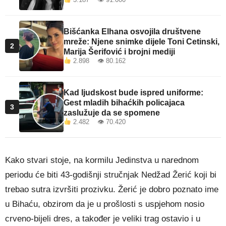
Bišćanka Elhana osvojila društvene
mreže: Njene snimke dijele Toni Cetinski,
2
Marija Šerifović i brojni mediji
2.898 👁 80.162
Kad ljudskost bude ispred uniforme:
Gest mladih bihaćkih policajaca
3
zaslužuje da se spomene
2.482 👁 70.420
Kako stvari stoje, na kormilu Jedinstva u narednom
periodu će biti 43-godišnji stručnjak Nedžad Žerić koji bi
trebao sutra izvršiti prozivku. Žerić je dobro poznato ime
u Bihaću, obzirom da je u prošlosti s uspjehom nosio
crveno-bijeli dres, a također je veliki trag ostavio i u