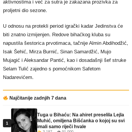
aktivnostima i već za sutra je zakazana prozivka za
proljetni dio sezone.
U odnosu na protekli period igrački kadar Jedinstva će
biti znatno izmijenjen. Redove bihaćkog kluba su
napustila šestorica prvotimaca, tačnije Almin Abdihodžić,
Isak Šehić, Mirza Burnić, Sinan Samardžić, Mujo
Mujagić i Aleksandar Pantić, kao i dosadašnji šef struke
Selam Tulić zajedno s pomoćnikom Safetom
Nadarevićem.
Najčitanije zadnjih 7 dana
Tuga u Bihaću: Na ahiret preselila Lejla
Muhić, omiljena Bišćanka o kojoj su svi
1
imali samo riječi hvale
3.187 👁 91.000