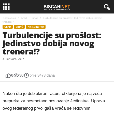
Naslovnica
Grad
Bihać
Turbulencije su prošlost: Jedinstvo dobija novog
trenera!?
GRAD
BIHAĆ
NK JEDINSTVO
Turbulencije su prošlost:
Jedinstvo dobija novog
trenera!?
31 Januara, 2017
8
38
prije 3473 dana
Nakon što je deblokiran račun, otklonjena je najveća
prepreka za nesmetano poslovanje Jedinstva. Uprava
ovog federalnog prvoligaša vraća se redovnim