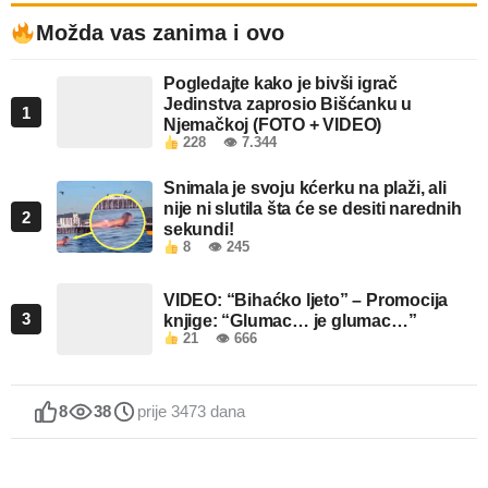
Možda vas zanima i ovo
Pogledajte kako je bivši igrač
Jedinstva zaprosio Bišćanku u
1
Njemačkoj (FOTO + VIDEO)
228
👁 7.344
Snimala je svoju kćerku na plaži, ali
nije ni slutila šta će se desiti narednih
2
sekundi!
8
👁 245
VIDEO: “Bihaćko ljeto” – Promocija
3
knjige: “Glumac… je glumac…”
21
👁 666
8
38
prije 3473 dana