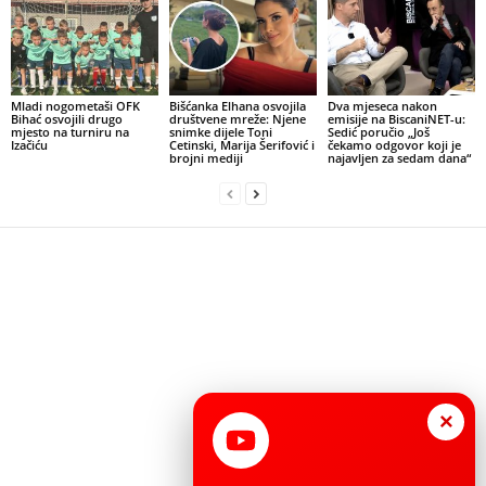
Mladi nogometaši OFK
Bišćanka Elhana osvojila
Dva mjeseca nakon
Bihać osvojili drugo
društvene mreže: Njene
emisije na BiscaniNET-u:
mjesto na turniru na
snimke dijele Toni
Sedić poručio „Još
Izačiću
Cetinski, Marija Šerifović i
čekamo odgovor koji je
brojni mediji
najavljen za sedam dana“
×