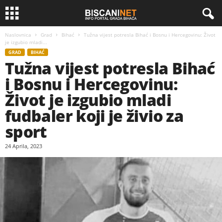
Naslovnica
Grad
Bihać
Tužna vijest potresla Bihać i Bosnu i Hercegovinu: Život
je izgubio mladi...
GRAD
BIHAĆ
Tužna vijest potresla Bihać
i Bosnu i Hercegovinu:
Život je izgubio mladi
fudbaler koji je živio za
sport
24 Aprila, 2023