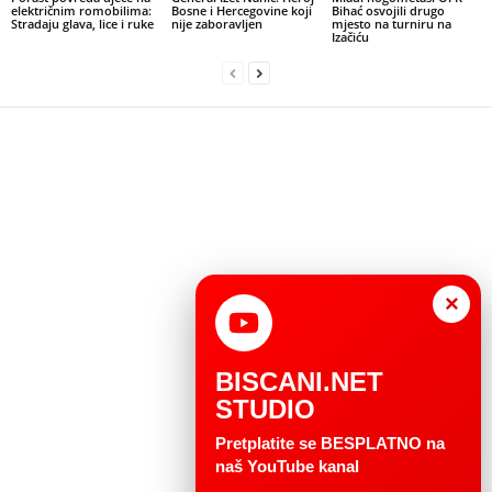
električnim romobilima:
Bosne i Hercegovine koji
Bihać osvojili drugo
Stradaju glava, lice i ruke
nije zaboravljen
mjesto na turniru na
Izačiću
×
BISCANI.NET
STUDIO
Pretplatite se BESPLATNO na
naš YouTube kanal