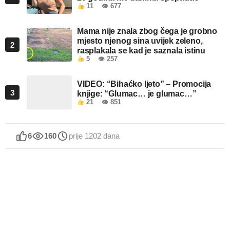
11
👁 677
Mama nije znala zbog čega je grobno
mjesto njenog sina uvijek zeleno,
2
rasplakala se kad je saznala istinu
5
👁 257
VIDEO: “Bihaćko ljeto” – Promocija
3
knjige: “Glumac… je glumac…”
21
👁 851
6
160
prije 1202 dana