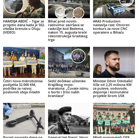
HAMDIJA ABDIĆ – Tigar se
Bihać pred novim
ARAS Production
prisjetio dana kada je 502.
radovima: završava se
nastavlja rast: Otvoren
viteška krenula u Oluju
raskrižje kod Bedema,
konkurs za nove CNC
(VIDEO)
nakon 15. augusta kreće
operatere u Bihaću
rekonstrukcija Gradskog
trga
Četiri nova mikrobiznisa
Sedić dočekao učesnike
Ministar Edvin Odobašić:
podijelila 32.000 KM,
Krajiškog moto-
Više od 2,25 miliona KM
podrška za razvoj
maratona: „Čuvate istinu
za puteve, vodovode,
poslovnih ideja mladih
o borbi i žrtvi naših
deponije i komunalne
branilaca“
projekte širom USK
Porast povreda djece na
General Izet Nanić: Heroj
Mladi nogometaši OFK