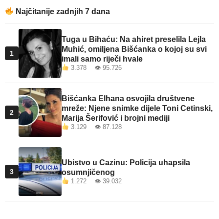
Najčitanije zadnjih 7 dana
Tuga u Bihaću: Na ahiret preselila Lejla
Muhić, omiljena Bišćanka o kojoj su svi
1
imali samo riječi hvale
3.378 👁 95.726
Bišćanka Elhana osvojila društvene
mreže: Njene snimke dijele Toni Cetinski,
2
Marija Šerifović i brojni mediji
3.129 👁 87.128
Ubistvo u Cazinu: Policija uhapsila
3
osumnjičenog
1.272 👁 39.032