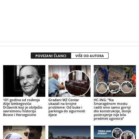
POVEZANI ČLANCI
VIŠE OD AUTORA
101 godina od rođenja
Građani MZ Centar
HC-ING: “Na
Alije Izetbegovića:
ukazali na brojne
Smaragdnom mostu
Državnik koji je obilježio
probleme: Od buke i
radili smo samo gornji
savremenu historiju
parkinga do sigurnosti
dio konstrukcije, donje
Bosne i Hercegovine
djece
postrojenje nije bilo
predmet ugovora”