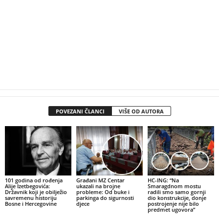
POVEZANI ČLANCI
VIŠE OD AUTORA
101 godina od rođenja
Građani MZ Centar
HC-ING: “Na
Alije Izetbegovića:
ukazali na brojne
Smaragdnom mostu
Državnik koji je obilježio
probleme: Od buke i
radili smo samo gornji
savremenu historiju
parkinga do sigurnosti
dio konstrukcije, donje
Bosne i Hercegovine
djece
postrojenje nije bilo
predmet ugovora”