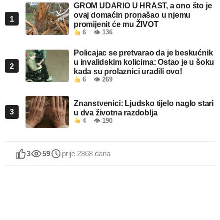
GROM UDARIO U HRAST, a ono što je
ovaj domaćin pronašao u njemu
1
promijenit će mu ŽIVOT
6
👁 136
Policajac se pretvarao da je beskućnik
u invalidskim kolicima: Ostao je u šoku
2
kada su prolaznici uradili ovo!
6
👁 269
Znanstvenici: Ljudsko tijelo naglo stari
3
u dva životna razdoblja
4
👁 190
3
59
prije 2868 dana