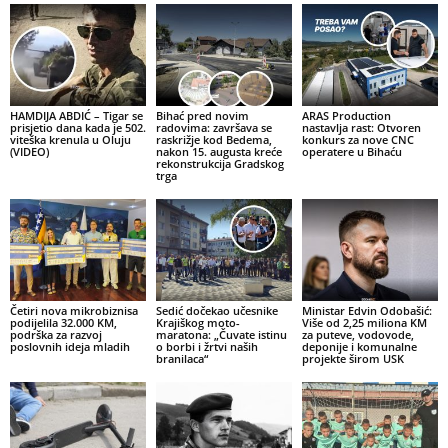
HAMDIJA ABDIĆ – Tigar se
Bihać pred novim
ARAS Production
prisjetio dana kada je 502.
radovima: završava se
nastavlja rast: Otvoren
viteška krenula u Oluju
raskrižje kod Bedema,
konkurs za nove CNC
(VIDEO)
nakon 15. augusta kreće
operatere u Bihaću
rekonstrukcija Gradskog
trga
Četiri nova mikrobiznisa
Sedić dočekao učesnike
Ministar Edvin Odobašić:
podijelila 32.000 KM,
Krajiškog moto-
Više od 2,25 miliona KM
podrška za razvoj
maratona: „Čuvate istinu
za puteve, vodovode,
poslovnih ideja mladih
o borbi i žrtvi naših
deponije i komunalne
branilaca“
projekte širom USK