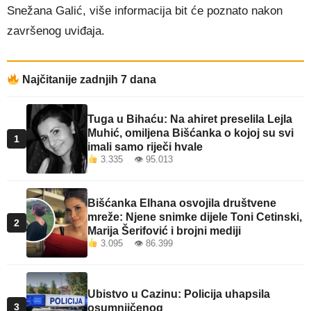
Snežana Galić, više informacija bit će poznato nakon
završenog uviđaja.
Najčitanije zadnjih 7 dana
Tuga u Bihaću: Na ahiret preselila Lejla
Muhić, omiljena Bišćanka o kojoj su svi
1
imali samo riječi hvale
3.335 👁 95.013
Bišćanka Elhana osvojila društvene
mreže: Njene snimke dijele Toni Cetinski,
2
Marija Šerifović i brojni mediji
3.095 👁 86.399
Ubistvo u Cazinu: Policija uhapsila
3
osumnjičenog