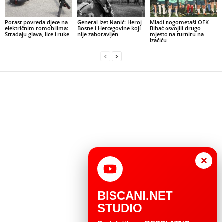
Porast povreda djece na
General Izet Nanić: Heroj
Mladi nogometaši OFK
električnim romobilima:
Bosne i Hercegovine koji
Bihać osvojili drugo
Stradaju glava, lice i ruke
nije zaboravljen
mjesto na turniru na
Izačiću
×
BISCANI.NET
STUDIO