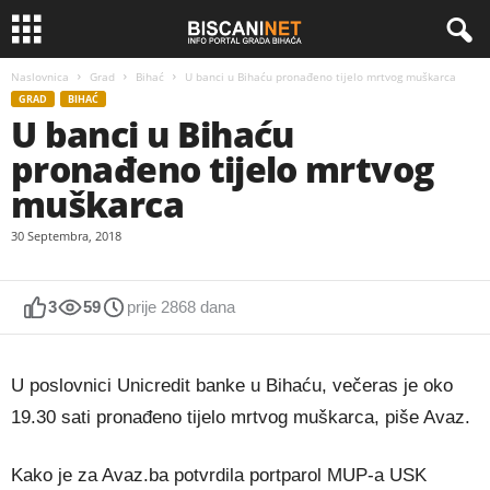
Naslovnica
Grad
Bihać
U banci u Bihaću pronađeno tijelo mrtvog muškarca
GRAD
BIHAĆ
U banci u Bihaću
pronađeno tijelo mrtvog
muškarca
30 Septembra, 2018
3
59
prije 2868 dana
U poslovnici Unicredit banke u Bihaću, večeras je oko
19.30 sati pronađeno tijelo mrtvog muškarca, piše Avaz.
Kako je za Avaz.ba potvrdila portparol MUP-a USK