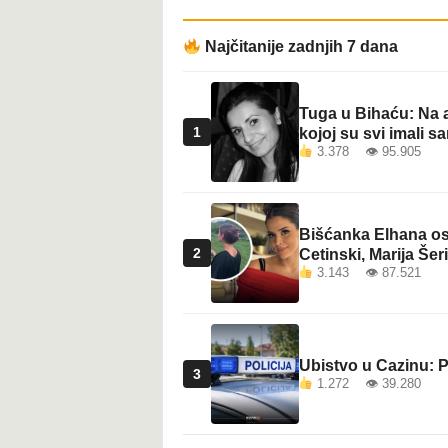
t
Najčitanije zadnjih 7 dana
Tuga u Bihaću: Na a
1
kojoj su svi imali sa
3.378 👁 95.905
Bišćanka Elhana osv
2
Cetinski, Marija Šeri
3.143 👁 87.521
Ubistvo u Cazinu: P
3
1.272 👁 39.280