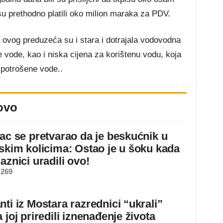
u prethodno platili oko milion maraka za PDV.
 ovog preduzeća su i stara i dotrajala vodovodna
e vode, kao i niska cijena za korištenu vodu, koja
 potrošene vode..
ovo
jac se pretvarao da je beskućnik u
dskim kolicima: Ostao je u šoku kada
aznici uradili ovo!
 269
ti iz Mostara razrednici “ukrali”
 joj priredili iznenađenje života