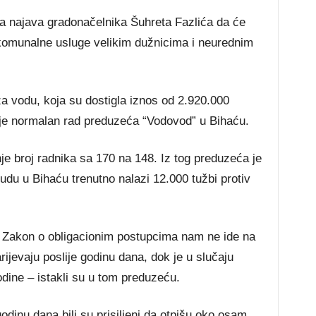
ja najava gradonačelnika Šuhreta Fazlića da će
komunalne usluge velikim dužnicima i neurednim
a vodu, koja su dostigla iznos od 2.920.000
 je normalan rad preduzeća “Vodovod” u Bihaću.
je broj radnika sa 170 na 148. Iz tog preduzeća je
u u Bihaću trenutno nalazi 12.000 tužbi protiv
. Zakon o obligacionim postupcima nam ne ide na
rijevaju poslije godinu dana, dok je u slučaju
godine – istakli su u tom preduzeću.
godinu dana bili su prisiljeni da otpišu oko osam