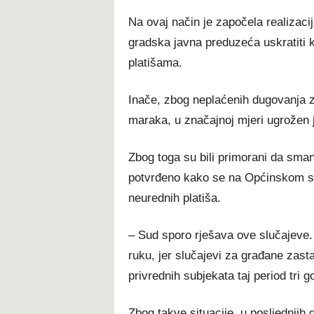
Na ovaj način je započela realizaci
gradska javna preduzeća uskratiti 
platišama.
Inače, zbog neplaćenih dugovanja z
maraka, u značajnoj mjeri ugrožen
Zbog toga su bili primorani da sman
potvrđeno kako se na Općinskom sud
neurednih platiša.
– Sud sporo rješava ove slučajeve
ruku, jer slučajevi za građane zasta
privrednih subjekata taj period tri 
Zbog takve situacije, u posljednjih 