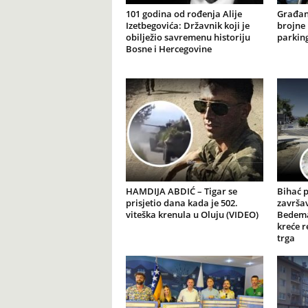
101 godina od rođenja Alije
Građan
Izetbegovića: Državnik koji je
brojne 
obilježio savremenu historiju
parking
Bosne i Hercegovine
HAMDIJA ABDIĆ – Tigar se
Bihać 
prisjetio dana kada je 502.
završav
viteška krenula u Oluju (VIDEO)
Bedema
kreće r
trga