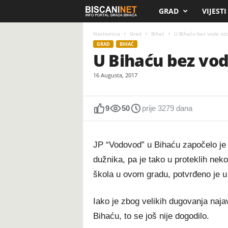
GRAD
VIJESTI
B
i
Naslovnica
Grad
Bihać
U Bihaću bez vode osta
GRAD
BIHAĆ
U Bihaću bez vod
s
16 Augusta, 2017
c
a
9
50
prije 3279 dana
n
JP “Vodovod” u Bihaću započelo je i
i
dužnika, pa je tako u proteklih neko
.
škola u ovom gradu, potvrđeno je 
n
Iako je zbog velikih dugovanja naja
e
Bihaću, to se još nije dogodilo.