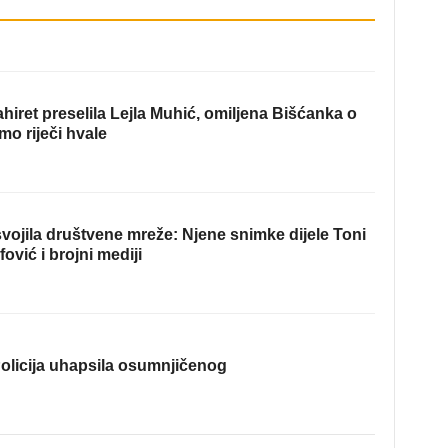
hiret preselila Lejla Muhić, omiljena Bišćanka o
mo riječi hvale
ojila društvene mreže: Njene snimke dijele Toni
fović i brojni mediji
olicija uhapsila osumnjičenog