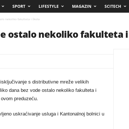
SPORT
LIFESTYLE
MAGAZIN
SCITECH
lo nekoliko fakulteta i škola
e ostalo nekoliko fakulteta i
sključivanje s distributivne mreže velikih
liko dana bez vode ostalo nekoliko fakulteta i
u ovom preduzeću.
vljeno uskraćivanje usluga i Kantonalnoj bolnici u