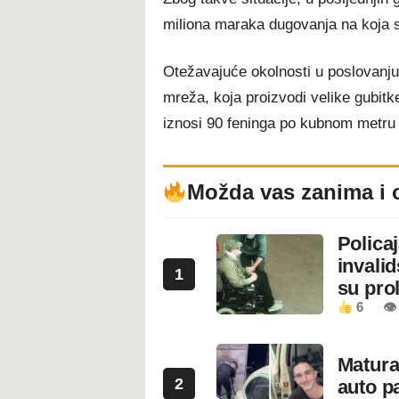
miliona maraka dugovanja na koja s
Otežavajuće okolnosti u poslovanju
mreža, koja proizvodi velike gubitk
iznosi 90 feninga po kubnom metru
Možda vas zanima i 
Polica
invali
1
su prol
6
👁
Maturan
2
auto pa