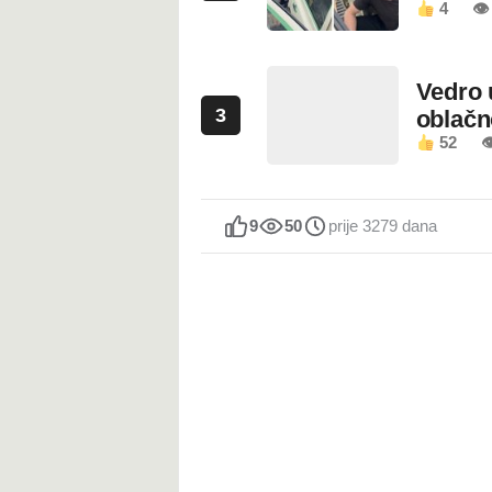
4
👁
Vedro 
3
oblačn
52

9
50
prije 3279 dana