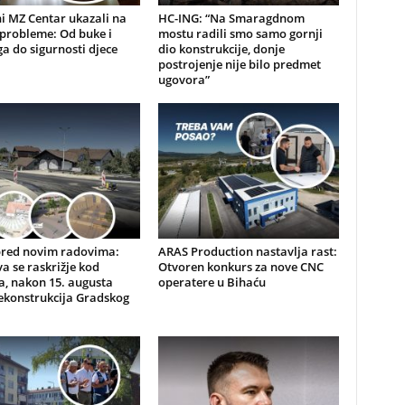
i MZ Centar ukazali na
HC-ING: “Na Smaragdnom
probleme: Od buke i
mostu radili smo samo gornji
a do sigurnosti djece
dio konstrukcije, donje
postrojenje nije bilo predmet
ugovora”
pred novim radovima:
ARAS Production nastavlja rast:
a se raskrižje kod
Otvoren konkurs za nove CNC
, nakon 15. augusta
operatere u Bihaću
ekonstrukcija Gradskog