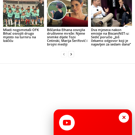
Mladi nogometaši OFK
Bišćanka Elhana osvojila
Dva mjeseca nakon
Bihać osvojili drugo
društvene mreže: Njene
emisije na BiscaniNET-u:
mjesto na turniru na
snimke dijele Toni
Sedić poručio „Još
Izačiću
Cetinski, Marija Šerifović i
čekamo odgovor koji je
brojni mediji
najavljen za sedam dana“
×