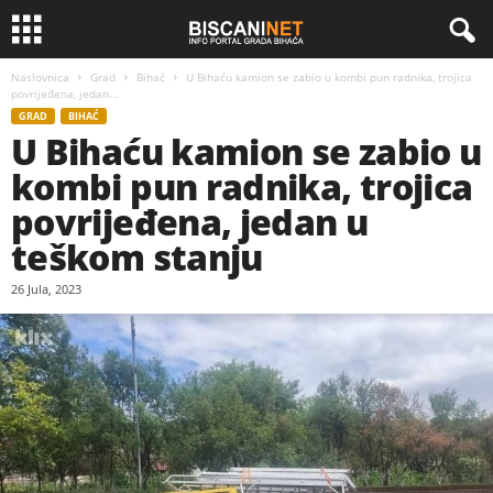
Naslovnica
Grad
Bihać
U Bihaću kamion se zabio u kombi pun radnika, trojica
povrijeđena, jedan...
GRAD
BIHAĆ
U Bihaću kamion se zabio u
kombi pun radnika, trojica
povrijeđena, jedan u
teškom stanju
26 Jula, 2023