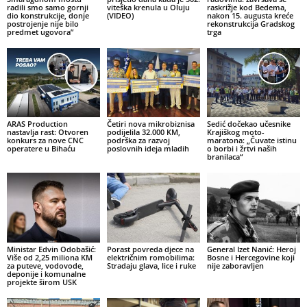
radili smo samo gornji
viteška krenula u Oluju
raskrižje kod Bedema,
dio konstrukcije, donje
(VIDEO)
nakon 15. augusta kreće
postrojenje nije bilo
rekonstrukcija Gradskog
predmet ugovora”
trga
ARAS Production
Četiri nova mikrobiznisa
Sedić dočekao učesnike
nastavlja rast: Otvoren
podijelila 32.000 KM,
Krajiškog moto-
konkurs za nove CNC
podrška za razvoj
maratona: „Čuvate istinu
operatere u Bihaću
poslovnih ideja mladih
o borbi i žrtvi naših
branilaca“
Ministar Edvin Odobašić:
Porast povreda djece na
General Izet Nanić: Heroj
Više od 2,25 miliona KM
električnim romobilima:
Bosne i Hercegovine koji
za puteve, vodovode,
Stradaju glava, lice i ruke
nije zaboravljen
deponije i komunalne
projekte širom USK