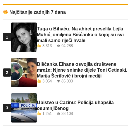
Najčitanije zadnjih 7 dana
Tuga u Bihaću: Na ahiret preselila Lejla
Muhić, omiljena Bišćanka o kojoj su svi
1
imali samo riječi hvale
3.313 👁 94.288
Bišćanka Elhana osvojila društvene
mreže: Njene snimke dijele Toni Cetinski,
2
Marija Šerifović i brojni mediji
3.054 👁 85.000
Ubistvo u Cazinu: Policija uhapsila
3
osumnjičenog
1.251 👁 38.108