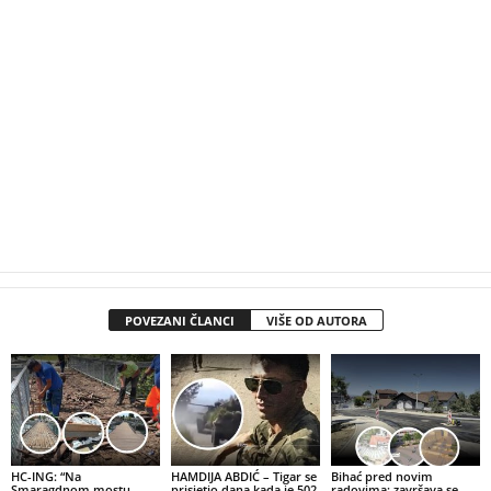
POVEZANI ČLANCI
VIŠE OD AUTORA
HC-ING: “Na
HAMDIJA ABDIĆ – Tigar se
Bihać pred novim
Smaragdnom mostu
prisjetio dana kada je 502.
radovima: završava se