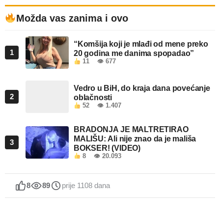
Možda vas zanima i ovo
“Komšija koji je mlađi od mene preko
1
20 godina me danima spopadao”
11
👁 677
Vedro u BiH, do kraja dana povećanje
2
oblačnosti
52
👁 1.407
BRADONJA JE MALTRETIRAO
MALIŠU: Ali nije znao da je mališa
3
BOKSER! (VIDEO)
8
👁 20.093
8
89
prije 1108 dana