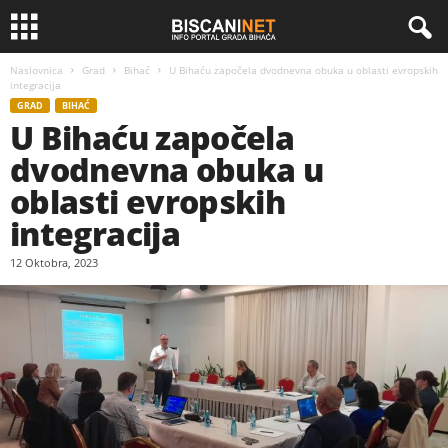
Naslovnica
Grad
Bihać
U Bihaću započela dvodnevna obuka u oblasti evropskih
integracija
GRAD
BIHAĆ
U Bihaću započela
dvodnevna obuka u
oblasti evropskih
integracija
12 Oktobra, 2023