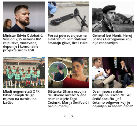
Ministar Edvin Odobašić:
Porast povreda djece na
General Izet Nanić: Heroj
Više od 2,25 miliona KM
električnim romobilima:
Bosne i Hercegovine koji
za puteve, vodovode,
Stradaju glava, lice i ruke
nije zaboravljen
deponije i komunalne
projekte širom USK
Mladi nogometaši OFK
Bišćanka Elhana osvojila
Dva mjeseca nakon
Bihać osvojili drugo
društvene mreže: Njene
emisije na BiscaniNET-u:
mjesto na turniru na
snimke dijele Toni
Sedić poručio „Još
Izačiću
Cetinski, Marija Šerifović i
čekamo odgovor koji je
brojni mediji
najavljen za sedam dana“