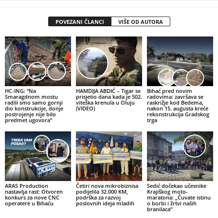
POVEZANI ČLANCI
VIŠE OD AUTORA
HC-ING: “Na
HAMDIJA ABDIĆ – Tigar se
Bihać pred novim
Smaragdnom mostu
prisjetio dana kada je 502.
radovima: završava se
radili smo samo gornji
viteška krenula u Oluju
raskrižje kod Bedema,
dio konstrukcije, donje
(VIDEO)
nakon 15. augusta kreće
postrojenje nije bilo
rekonstrukcija Gradskog
predmet ugovora”
trga
ARAS Production
Četiri nova mikrobiznisa
Sedić dočekao učesnike
nastavlja rast: Otvoren
podijelila 32.000 KM,
Krajiškog moto-
konkurs za nove CNC
podrška za razvoj
maratona: „Čuvate istinu
operatere u Bihaću
poslovnih ideja mladih
o borbi i žrtvi naših
branilaca“