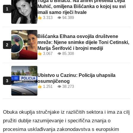
Tuga u Bihaću: Na ahiret preselila Lejla
Muhić, omiljena Bišćanka o kojoj su svi
1
imali samo riječi hvale
3.313 👁 94.389
Bišćanka Elhana osvojila društvene
mreže: Njene snimke dijele Toni Cetinski,
2
Marija Šerifović i brojni mediji
3.067 👁 85.308
Ubistvo u Cazinu: Policija uhapsila
3
osumnjičenog
1.251 👁 38.273
Obuka okuplja stručnjake iz različitih sektora i ima za cilj
pružiti dublje razumijevanje i specifična znanja o
procesima usklađivanja zakonodavstva s europskim