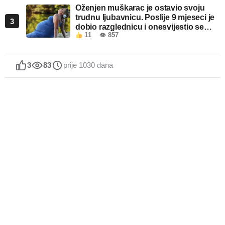
Oženjen muškarac je ostavio svoju
trudnu ljubavnicu. Poslije 9 mjeseci je
3
dobio razglednicu i onesvijestio se
11
👁 857
kada je pročitao šta piše!
3
83
prije 1030 dana