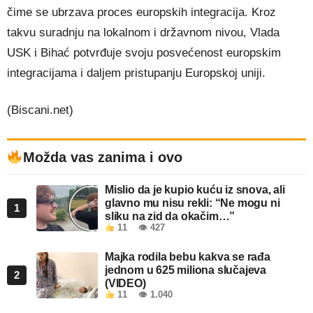
čime se ubrzava proces europskih integracija. Kroz
takvu suradnju na lokalnom i državnom nivou, Vlada
USK i Bihać potvrđuje svoju posvećenost europskim
integracijama i daljem pristupanju Europskoj uniji.
(Biscani.net)
Možda vas zanima i ovo
Mislio da je kupio kuću iz snova, ali
glavno mu nisu rekli: “Ne mogu ni
1
sliku na zid da okačim…”
11
👁 427
Majka rodila bebu kakva se rađa
jednom u 625 miliona slučajeva
2
(VIDEO)
11
👁 1.040