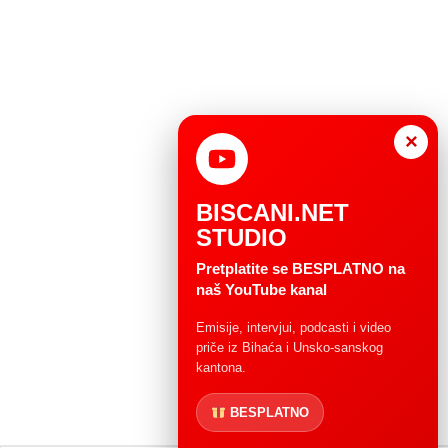
×
BISCANI.NET
STUDIO
Pretplatite se BESPLATNO na
naš YouTube kanal
Emisije, intervjui, podcasti i video
priče iz Bihaća i Unsko-sanskog
kantona.
BESPLATNO